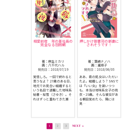
相愛前夜 年の差社長の
押しかけ御曹司の新妻に
完全なる包囲網
されそうです！
著：麻生ミカリ
著：葉嶋ナノハ
画：八千代ハル
画：瀧順子
発売日：2018/07/19
発売日：2018/06/05
覚悟しろ。一回で終わると
ああ、君の処女はいただい
思うなよ？ 27歳のある日、
たよ。結婚しよう？ SNSで
地元でお見合い結婚すると
は『いい女』を装いつつ
いう名目で退職した地味系
も、本当は地味系女子の琉
秘書・桜雪（さゆき）。そ
衣・25歳。そんな彼女があ
れはずっと重ねてきた瀬…
る朝目覚めたら、隣には
見…
1
2
3
NEXT