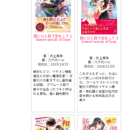
君にひと目で恋をして１
君にひと目で恋をして２
Sweet words of love
Sweet words of love
著：井上美珠
著：井上美珠
画：八千代ハル
画：八千代ハル
発売日：2019/10/15
発売日：2018/11/05
絶対ヒミツ、イケメン機長
これからもずっと、そばに
彼氏との甘い職場恋愛！ 文
いて欲しいのはお前だけ
庫だけの書き下ろし番外編
だ。 クールでストイックな
も収録。 グアム一人旅で
魅力で評判のイケメン機
寿々が出会ったフキと呼ば
長・森石蕗と秘密の社内恋
れる男性。彼に観光案内…
愛を続ける地味系女子の
寿々…