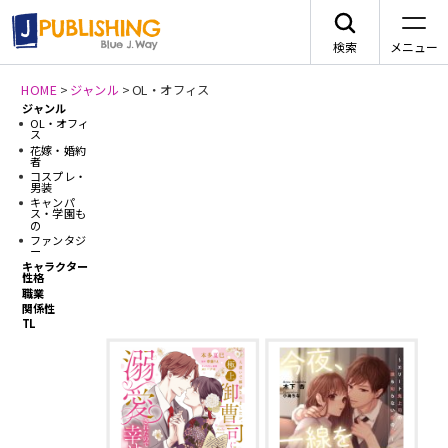
検索
メニュー
HOME
>
ジャンル
>
OL・オフィス
ジャンル
OL・オフィ
JA
ス
花嫁・婚約
者
コスプレ・
男装
キャンパ
ス・学園も
の
ファンタジ
レーベルから探す
ー
キャラクター
性格
職業
arca comics
ジャンルから探す
関係性
TL
新刊情報
メニュー
G-Lish
BLコミック
ニュース
カクテルキス文庫
TLコミック
作品一覧