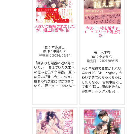
スフレコミックス
BLノベル
会社情報一覧
ロイヤルキス＆チュールキス
TLノベル
会社概要
人違いで解雇されました
今夜、一線を越えま
が、極上御曹司に拾…
す 〜エリート鬼上司
ピュールコミックス
の…
少女コミック
採用情報
著：本多夏巳
フェアリーキス
原作：華藤りえ
ライトノベル
著：木下杏
発売日：2024/06/14
画：小島ちな
募集情報
発売日：2021/09/15
「誰よりも陽香に近い男で
Miacomics
いたい」 抑えていた久宝へ
全作品ジャンル一覧へ
もう全然待てる気がしない
の思いを伝えた陽香。 互い
PurComics募集情報
んだけど 「あーやばい。か
の思いが通じ合い、久宝に
わいすぎてめちゃくちゃに
触れられ次第に溶かされて
したくなる」 営業事務とし
BLUEMOON Novels
いく。 夢じゃ……ないん…
て働く澪は、課の飲み会に
書店様向け試し読み・POPダウンロード
参加中、ルックスも実…
ペタル
ご感想・お問合わせ
G-Lish LiKo