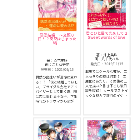
君にひと目で恋をして２
溺愛結婚 〜交際０
Sweet words of love
日！？突然はじまった
結…
著：井上美珠
画：八千代ハル
著：立花実咲
発売日：2019/11/15
画：ことね壱花
発売日：2021/06/25
職場ではクールな彼が、二
人っきりの時は豹変!? 文
偶然の出逢いが運命に変わ
庫化にあたり、その後の二
る！？ 「僕と結婚してほし
人を描いた書き下ろし後日
い」ブライダル会社でアド
談を収録！ クールでストイ
バイザーとして働く嘉川凛
ックな魅力で評判のイケ…
は恋に悩む奥手女子。学生
時代のトラウマから恋が…