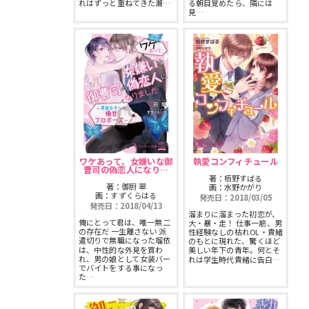
れはずっと重ねてきた瀬…
る朝目覚めたら、隣には
見…
ワケあって、女嫌いな御
執愛コンフィチュール
曹司の偽恋人になり…
著：栢野すばる
著：御厨 翠
画：水野かがり
画：すずくらはる
発売日：2018/03/05
発売日：2018/04/13
溜まりに溜まった初恋が、
俺にとって君は、唯一無二
大・暴・走！ 仕事一筋、男
の存在だ 一生離さない 派
性経験なしの枯れOL・貴緒
遣切りで無職になった瑠依
のもとに現れた、驚くほど
は、中性的な外見を買わ
美しい年下の青年。何とそ
れ、男の娘として女装バー
れは学生時代貴緒に告白…
でバイトをする事になっ
た…