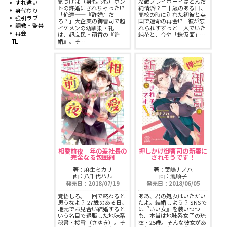
気づけば（身も心も）ホン
冷徹プレイボーイはとんだ
すれ違い
スフレコミックス
BLノベル
トの許婚にされちゃった!?
純情派!? 三十歳のある日、
身代わり
「俺達——『許婚』だ
高校の時に別れた初彼と英
会社情報一覧
強引ラブ
ろ？」大企業の御曹司で超
国で運命の再会!? 彼が忘
調教・監禁
イケメンの幼馴染・礼一
れられずずっと一人でいた
ロイヤルキス＆チュールキス
再会
TLノベル
は、超庶民・萌香の『許
純花と、今や「鉄仮面」…
TL
婚』。そ…
会社概要
ピュールコミックス
少女コミック
採用情報
フェアリーキス
ライトノベル
募集情報
Miacomics
全作品ジャンル一覧へ
PurComics募集情報
BLUEMOON Novels
書店様向け試し読み・POPダウンロード
相愛前夜 年の差社長の
押しかけ御曹司の新妻に
完全なる包囲網
されそうです！
ペタル
著：麻生ミカリ
著：葉嶋ナノハ
ご感想・お問合わせ
画：八千代ハル
画：瀧順子
発売日：2018/07/19
発売日：2018/06/05
G-Lish LiKo
覚悟しろ。一回で終わると
ああ、君の処女はいただい
思うなよ？ 27歳のある日、
たよ。結婚しよう？ SNSで
地元でお見合い結婚すると
は『いい女』を装いつつ
いう名目で退職した地味系
も、本当は地味系女子の琉
秘書・桜雪（さゆき）。そ
衣・25歳。そんな彼女があ