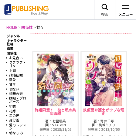
検索
メニュー
HOME
>
関係性
>
甘々
ジャンル
新刊情報
JA
キャラクター
性格
職業
関係性
お見合い
ラブラブ・
甘々
上司
レーベルから探す
政略結婚
溺愛
甘々
切ない
arca comics
ジャンルから探す
禁断の恋
婚姻・プロ
ポーズ
メニュー
初恋
G-Lish
BLコミック
許婚同盟！ 彼と私の共
鉄仮面弁護士がウブな理
花嫁
同戦線
由
ニュース
年の差
身分差
著：七里瑠美
著：青井千寿
カクテルキス文庫
TLコミック
愛のレッス
画：SHABON
画：駒城ミチヲ
ン
発売日：2018/11/05
発売日：2018/10/05
作品一覧
幼なじみ