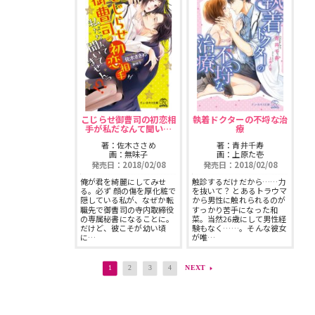
こじらせ御曹司の初恋相
執着ドクターの不埒な治
手が私だなんて聞い…
療
著：佐木ささめ
著：青井千寿
画：無味子
画：上原た壱
発売日：2018/02/08
発売日：2018/02/08
俺が君を綺麗にしてみせ
触診するだけだから……力
る。必ず 顔の傷を厚化粧で
を抜いて？ とあるトラウマ
隠している私が、なぜか転
から男性に触れられるのが
職先で御曹司の寺内取締役
すっかり苦手になった和
の専属秘書になることに。
菜。当然26歳にして男性経
だけど、彼こそが幼い頃
験もなく……。そんな彼女
に…
が唯…
1
2
3
4
NEXT