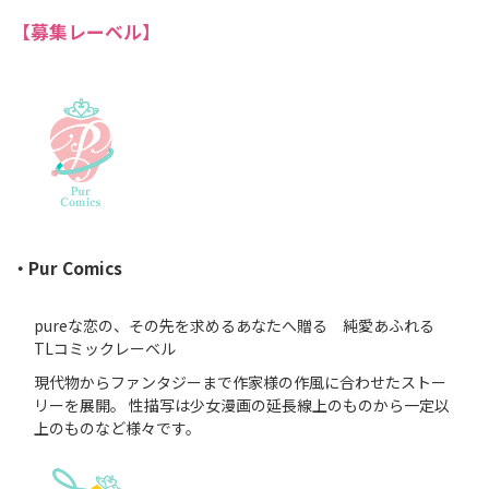
作品一覧
【募集レーベル】
スフレコミックス
BLノベル
会社情報一覧
ロイヤルキス＆チュールキス
TLノベル
会社概要
ピュールコミックス
少女コミック
フェアリーキス
採用情報
ライトノベル
・Pur Comics
Miacomics
全作品ジャンル一覧へ
募集情報
BLUEMOON Novels
pureな恋の、その先を求めるあなたへ贈る 純愛あふれる
PurComics募集情報
TLコミックレーベル
現代物からファンタジーまで作家様の作風に合わせたストー
ペタル
書店様向け試し読み・POPダウンロード
リーを展開。 性描写は少女漫画の延長線上のものから一定以
上のものなど様々です。
G-Lish LiKo
ご感想・お問合わせ