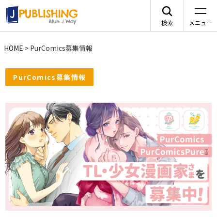
検索
メニュー
HOME
>
PurComics募集情報
JA
PurComics募集情報
レーベルから探す
arca comics
ジャンルから探す
メニュー
G-Lish
BLコミック
ニュース
カクテルキス文庫
TLコミック