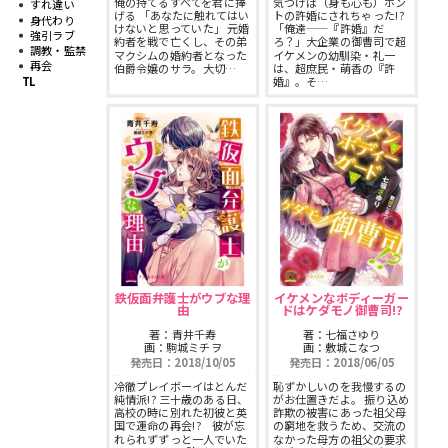
俺の持てるすべてを君に捧
気づけば（身も心も）ホン
すれ違い
スフレコミックス
BLノベル
げる 「あなたに触れてはい
トの許婚にされちゃった!?
身代わり
けないと思っていた」 元婚
「俺達——『許婚』だ
会社情報一覧
強引ラブ
約者を戦で亡くし、その弟
ろ？」大企業の御曹司で超
調教・監禁
マクシムの婚約者となった
イケメンの幼馴染・礼一
ロイヤルキス＆チュールキス
再会
TLノベル
伯爵令嬢のサラ。大切…
は、超庶民・萌香の『許
TL
婚』。そ…
会社概要
ピュールコミックス
少女コミック
採用情報
フェアリーキス
ライトノベル
募集情報
Miacomics
全作品ジャンル一覧へ
PurComics募集情報
BLUEMOON Novels
書店様向け試し読み・POPダウンロード
鉄仮面弁護士がウブな理
イケメンなボディーガー
由
ドはケダモノ御曹司!?
ペタル
著：青井千寿
著：七福さゆり
ご感想・お問合わせ
画：駒城ミチヲ
画：敷城こなつ
発売日：2018/10/05
発売日：2018/06/05
G-Lish LiKo
冷徹プレイボーイはとんだ
恥ずかしいのを我慢するの
純情派!? 三十歳のある日、
がお仕置きだよ。 振り込め
高校の時に別れた初彼と英
詐欺の被害にあった祖父母
国で運命の再会!? 彼が忘
の窮地を救うため、交流の
れられずずっと一人でいた
なかった母方の祖父の要求