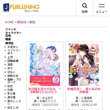
検索
メニュー
HOME
>
関係性
>
初恋
ジャンル
新刊情報
JA
キャラクター
性格
職業
関係性
お見合い
ラブラブ・
甘々
上司
レーベルから探す
政略結婚
溺愛
甘々
切ない
arca comics
ジャンルから探す
禁断の恋
婚姻・プロ
ポーズ
メニュー
初恋
G-Lish
BLコミック
氷の瞳を溶かすのは 〜
許婚同盟！ 彼と私の共
花嫁
冷酷騎士とおざなり…
同戦線
ニュース
年の差
身分差
著：水上涼子
著：七里瑠美
カクテルキス文庫
TLコミック
愛のレッス
画：天路ゆうつづ
画：SHABON
ン
発売日：2021/07/30
発売日：2018/11/05
作品一覧
幼なじみ