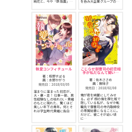
純花と、今や「鉄仮面」…
を呑み大企業グループの…
執愛コンフィチュール
こじらせ御曹司の初恋相
手が私だなんて聞い…
著：栢野すばる
著：佐木ささめ
画：水野かがり
画：無味子
発売日：2018/03/05
発売日：2018/02/08
溜まりに溜まった初恋が、
俺が君を綺麗にしてみせ
大・暴・走！ 仕事一筋、男
る。必ず 顔の傷を厚化粧で
性経験なしの枯れOL・貴緒
隠している私が、なぜか転
のもとに現れた、驚くほど
職先で御曹司の寺内取締役
美しい年下の青年。何とそ
の専属秘書になることに。
れは学生時代貴緒に告白…
だけど、彼こそが幼い頃
に…