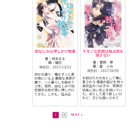
幼なじみは押しかけ執事
ケモノな若頭は独占欲を
隠さない
著：柊あまる
著：御厨 翠
画：緒花
画：篁 ふみ
発売日：2017/12/13
発売日：2017/10/05
仰せの通り、俺はずっと君
お前はただの女として俺に
の側にいるよ 窮屈な実家が
愛されろ 極道の祖父を持つ
嫌で、一人暮らしを始めて
高校生のつばきは、若頭の
三年。突然、幼なじみで初
玖条に淡い恋心を抱いてい
恋相手の玲が家に押しかけ
た。女として見て欲しいけ
てきた。しかも、住み込…
れど、子ども扱いされて…
1
2
NEXT