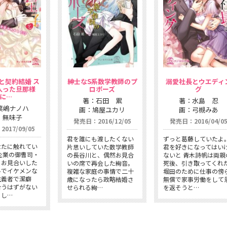
と契約結婚 ス
紳士なS系数学教師のプ
溺愛社長とウエディ
入った旦那様
ロポーズ
グ
に…
著：石田 累
著：水島 忍
葉嶋ナノハ
画：鳩屋ユカリ
画：弓槻みあ
：無味子
発売日：2016/12/05
発売日：2016/04/0
017/09/05
君を誰にも渡したくない
ずっと葛藤していたよ
なたに触れてい
片思いしていた数学教師
君を好きになってはい
企業の御曹司・
の長谷川と、偶然お見合
ないと 青木詩帆は両親
とお見合いした
いの席で再会した絢音。
死後、引き取ってくれ
ルでイケメンな
複雑な家庭の事情で二十
堀田のために仕事の傍
主義者で潔癖
歳になったら政略結婚さ
無償で家事労働をして
合うはずがない
せられる絢…
を返そうと…
とし…