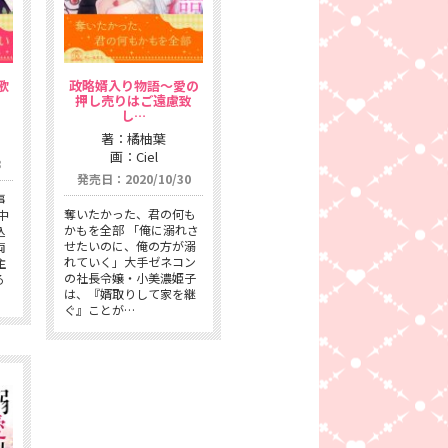
歌
政略婿入り物語〜愛の
押し売りはご遠慮致
し…
著：橘柚葉
画：Ciel
8
発売日：2020/10/30
事
奪いたかった、君の何も
中
かもを全部 「俺に溺れさ
込
せたいのに、俺の方が溺
両
れていく」大手ゼネコン
主
の社長令嬢・小美濃姫子
る
は、『婿取りして家を継
ぐ』ことが…