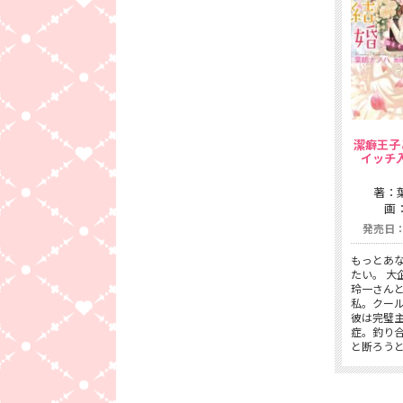
潔癖王子
イッチ
著：
画
発売日：2
もっとあ
たい。 大
玲一さん
私。クー
彼は完璧
症。釣り
と断ろう