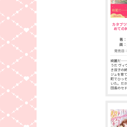
カタブツ
めての
著：
画：
発売日：2
綺麗だ—
うだ ヴィ
き双子の
ジュを育
町でひっ
いた。だ
団長のセ