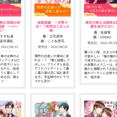
騎士団長の初
溺愛結婚 〜交際０
黒衣の騎士は臆病な
純愛 〜バー
日！？突然はじまった
姫を逃がさない
ジ…
結…
著：佐倉紫
すずね凜
著：立花実咲
画：ODEKO
逆月酒乱
画：ことね壱花
発売日：2021/05/2
021/08/13
発売日：2021/06/25
攫いたい程、おまえの
—美の女神のよ
偶然の出逢いが運命に変
が愛おしい 「俺の腕の
ヴィアンヌは亡
わる！？ 「僕と結婚して
で達すればいい」引っ
姉の息子ジョル
ほしい」ブライダル会社
み思案のメラニーは、
てながら、田舎
でアドバイザーとして働
親から懇願されて王妃
そりと暮らして
く嘉川凛は恋に悩む奥手
催のパーティに出席す
がある日、騎士
女子。学生時代のトラウ
が、相手役…
ドリ…
マから恋が…