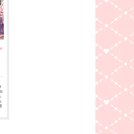
ン
5
。
け
の
た
ら
恩