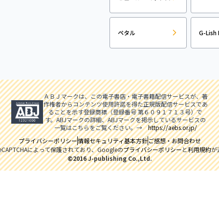
ペタル
G-Lish 
ＡＢＪマークは、この電子書店・電子書籍配信サービスが、著
作権者からコンテンツ使用許諾を得た正規版配信サービスであ
ることを示す登録商標（登録番号 第６０９１７１３号）で
す。ABJマークの詳細、ABJマークを掲示しているサービスの
一覧はこちらをご覧ください。→
https://aebs.or.jp/
プライバシーポリシー
情報セキュリティ基本方針
ご感想・お問合わせ
CAPTCHAによって保護されており、Googleの
プライバシーポリシー
と
利用規約
が
©2016 J-publishing Co.,Ltd.