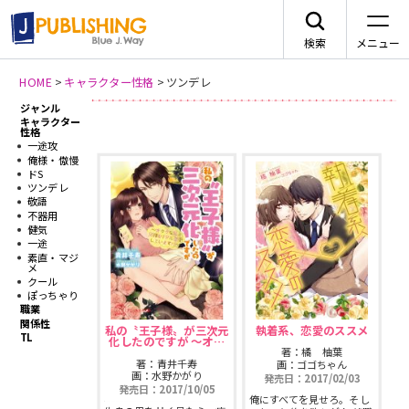
検索
メニュー
HOME
>
キャラクター性格
>
ツンデレ
ジャンル
新刊情報
JA
キャラクター
性格
一途攻
俺様・傲慢
ドS
ツンデレ
敬語
不器用
レーベルから探す
健気
一途
素直・マジ
メ
arca comics
ジャンルから探す
クール
ぽっちゃり
職業
メニュー
G-Lish
関係性
BLコミック
私の〝王子様〟が三次元
執着系、恋愛のススメ
TL
化したのですが ～オ…
ニュース
著：橘 柚葉
著：青井千寿
画：ゴゴちゃん
カクテルキス文庫
TLコミック
画：水野かがり
発売日：2017/02/03
発売日：2017/10/05
作品一覧
俺にすべてを見せろ。そし