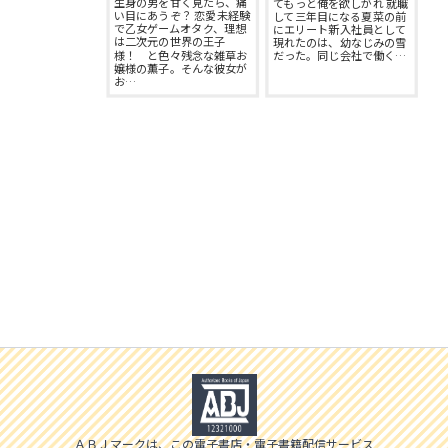
生身の男を甘く見たら、痛
てもっと俺を欲しがれ 就職
スフレコミックス
BLノベル
い目にあうぞ？ 恋愛未経験
して三年目になる夏菜の前
で乙女ゲームオタク、理想
にエリート新入社員として
会社情報一覧
は二次元の世界の王子
現れたのは、幼なじみの雪
様！ と色々残念な雑草お
だった。同じ会社で働く…
ロイヤルキス＆チュールキス
TLノベル
嬢様の薫子。そんな彼女が
お…
会社概要
ピュールコミックス
少女コミック
採用情報
フェアリーキス
ライトノベル
募集情報
Miacomics
全作品ジャンル一覧へ
PurComics募集情報
BLUEMOON Novels
書店様向け試し読み・POPダウンロード
ペタル
ご感想・お問合わせ
G-Lish LiKo
ＡＢＪマークは、この電子書店・電子書籍配信サービス