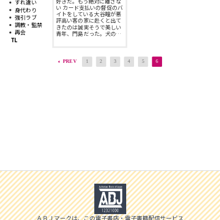
好きだ。もう絶対に離さな
すれ違い
スフレコミックス
BLノベル
い カード支払いの督促のバ
身代わり
イトをしている大谷瞳が悪
会社情報一覧
強引ラブ
評高い客の家に赴くと出て
調教・監禁
きたのは誠実そうで美しい
ロイヤルキス＆チュールキス
再会
TLノベル
青年、門島だった。犬の…
TL
会社概要
ピュールコミックス
少女コミック
PREV
1
2
3
4
5
6
採用情報
フェアリーキス
ライトノベル
募集情報
Miacomics
全作品ジャンル一覧へ
PurComics募集情報
BLUEMOON Novels
書店様向け試し読み・POPダウンロード
ペタル
ご感想・お問合わせ
G-Lish LiKo
ＡＢＪマークは、この電子書店・電子書籍配信サービス