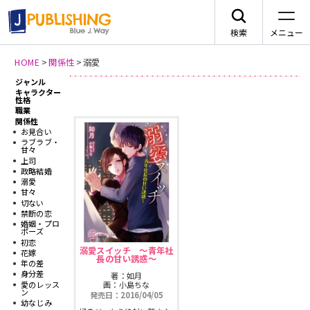
検索
メニュー
HOME
>
関係性
>
溺愛
ジャンル
新刊情報
JA
キャラクター
性格
職業
関係性
お見合い
ラブラブ・
甘々
上司
レーベルから探す
政略結婚
溺愛
甘々
切ない
arca comics
ジャンルから探す
禁断の恋
婚姻・プロ
ポーズ
メニュー
初恋
G-Lish
BLコミック
溺愛スイッチ 〜青年社
花嫁
長の甘い誘惑〜
ニュース
年の差
身分差
著：如月
カクテルキス文庫
TLコミック
愛のレッス
画：小島ちな
ン
発売日：2016/04/05
作品一覧
幼なじみ