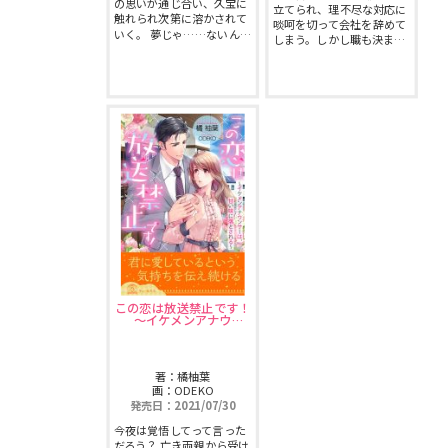
の思いが通じ合い、久宝に
立てられ、理不尽な対応に
触れられ次第に溶かされて
啖呵を切って会社を辞めて
いく。 夢じゃ……ないん…
しまう。しかし職も決ま…
この恋は放送禁止です！
〜イケメンアナウ…
著：橘柚葉
画：ODEKO
発売日：2021/07/30
今夜は覚悟してって言った
だろう？ 亡き両親から受け