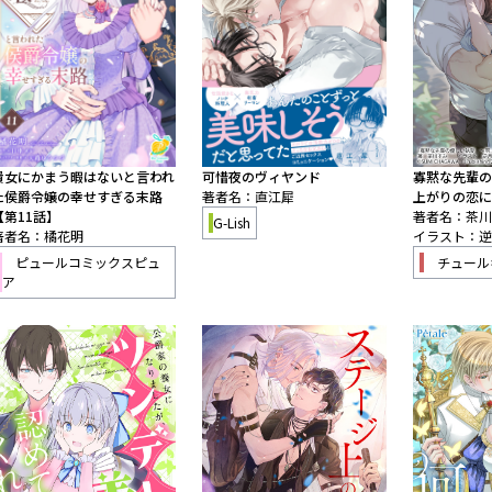
貴女にかまう暇はないと言われ
可惜夜のヴィヤンド
寡黙な先輩の
た侯爵令嬢の幸せすぎる末路
著者名：直江犀
上がりの恋に
【第11話】
著者名：茶川
G-Lish
著者名：橘花明
イラスト：逆
ピュールコミックスピュ
チュール
ア