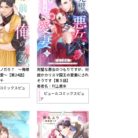
ノだろ？ 〜俺様
完璧な悪女のつもりですが、何
愛〜【第24話】
故かカリスマ国王の愛妻にされ
千
そうです【第５話】
著者名：村上蒼來
コミックスピュ
ピュールコミックスピュ
ア