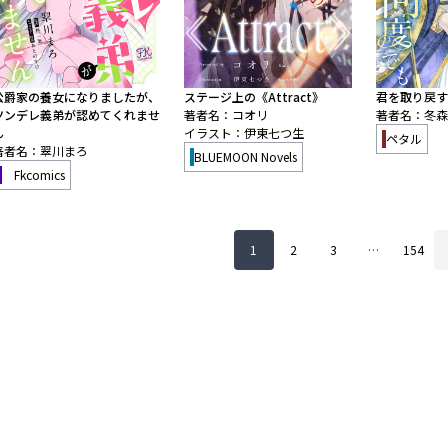
公爵家の養女になりましたが、
ステージ上の《Attract》
君を取り戻す
ツンデレ義弟が認めてくれませ
著者名：コオリ
著者名：冬森
ん
イラスト：伊東七つ生
ペタル
著者名：翠川まろ
BLUEMOON Novels
Fkcomics
1
2
3
…
154