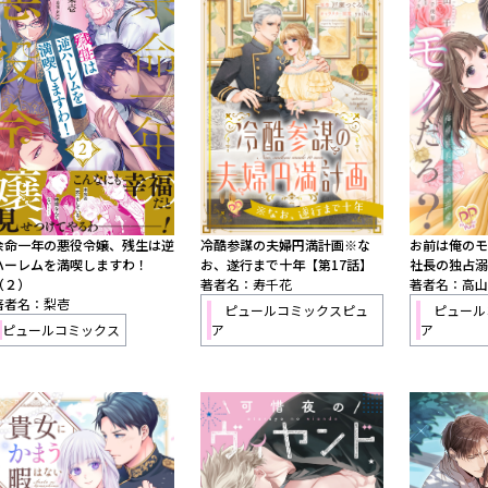
余命一年の悪役令嬢、残生は逆
冷酷参謀の夫婦円満計画※な
お前は俺のモ
ハーレムを満喫しますわ！
お、遂行まで十年【第17話】
社長の独占溺
（２）
著者名：寿千花
著者名：高山
著者名：梨壱
ピュールコミックスピュ
ピュール
ピュールコミックス
ア
ア