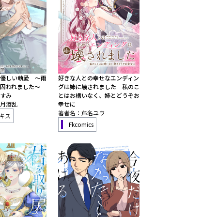
優しい執愛 ～雨
好きな人との幸せなエンディン
囚われました～
グは姉に壊されました 私のこ
すみ
とはお構いなく、姉とどうぞお
月酒乱
幸せに
著者名：芦名ユウ
キス
Fkcomics