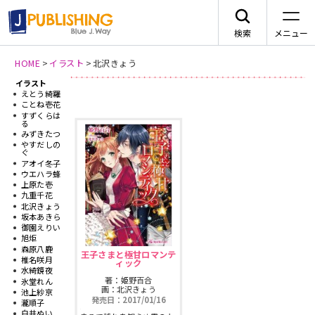
検索
メニュー
HOME
>
イラスト
>
北沢きょう
イラスト
新刊情報
JA
えとう綺羅
ことね壱花
すずくらは
る
みずきたつ
やすだしの
ぐ
アオイ冬子
レーベルから探す
ウエハラ蜂
上原た壱
九重千花
北沢きょう
arca comics
ジャンルから探す
坂本あきら
御園えりい
旭炬
メニュー
G-Lish
森原八鹿
BLコミック
王子さまと極甘ロマンテ
椎名咲月
ィック
ニュース
水綺鏡夜
著：姫野百合
氷堂れん
カクテルキス文庫
TLコミック
画：北沢きょう
池上紗京
発売日：2017/01/16
作品一覧
瀧順子
白井ぬい