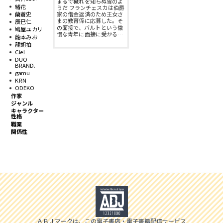
まるで穢れを知らぬ雪のよ
スフレコミックス
BLノベル
緒花
うだ フランチェスカは伯爵
蘭蒼史
家の借金返済のため王女さ
会社情報一覧
まの教育係に応募した。そ
辰巳仁
の面接で、バルトという傲
鳩屋ユカリ
ロイヤルキス＆チュールキス
TLノベル
慢な青年に面接に受かる…
龍本みお
会社概要
龍胡拍
Ciel
ピュールコミックス
少女コミック
DUO
BRAND.
採用情報
gamu
KRN
フェアリーキス
ライトノベル
ODEKO
募集情報
作家
ジャンル
Miacomics
キャラクター
全作品ジャンル一覧へ
性格
PurComics募集情報
職業
関係性
BLUEMOON Novels
書店様向け試し読み・POPダウンロード
ペタル
ご感想・お問合わせ
G-Lish LiKo
ＡＢＪマークは、この電子書店・電子書籍配信サービス