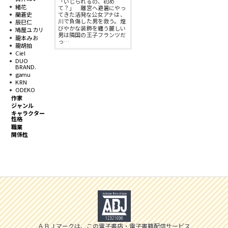
「いじられるの、初め
スフレコミックス
BLノベル
緒花
て？」 離宮へ避暑にやっ
蘭蒼史
てきた活発な公女アナは、
会社情報一覧
川で負傷した男を救う。煌
辰巳仁
びやかな装飾を纏う麗しい
鳩屋ユカリ
ロイヤルキス＆チュールキス
TLノベル
男は隣国の王子フランツだ
龍本みお
っ…
会社概要
龍胡拍
Ciel
ピュールコミックス
少女コミック
DUO
BRAND.
採用情報
gamu
KRN
フェアリーキス
ライトノベル
ODEKO
募集情報
作家
ジャンル
Miacomics
キャラクター
全作品ジャンル一覧へ
性格
PurComics募集情報
職業
関係性
BLUEMOON Novels
書店様向け試し読み・POPダウンロード
ペタル
ご感想・お問合わせ
G-Lish LiKo
ＡＢＪマークは、この電子書店・電子書籍配信サービス