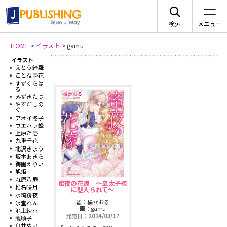
検索
メニュー
HOME
>
イラスト
>
gamu
イラスト
新刊情報
JA
えとう綺羅
ことね壱花
すずくらは
る
みずきたつ
やすだしの
ぐ
アオイ冬子
レーベルから探す
ウエハラ蜂
上原た壱
九重千花
北沢きょう
arca comics
ジャンルから探す
坂本あきら
御園えりい
旭炬
メニュー
G-Lish
森原八鹿
BLコミック
蜜夜の花嫁 〜皇太子様
椎名咲月
に魅入られて〜
ニュース
水綺鏡夜
著：橘かおる
氷堂れん
カクテルキス文庫
TLコミック
画：gamu
池上紗京
発売日：2014/03/17
作品一覧
瀧順子
白井ぬい