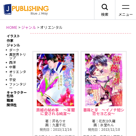
検索
メニュー
HOME
>
ジャンル
>
オリエンタル
イラスト
新刊情報
JA
作家
ジャンル
ダーク
異世界トリ
ップ
西洋
中華
オリエンタ
レーベルから探す
ル
平安
ファンタジ
ー
arca comics
ジャンルから探す
キャラクター
性格
職業
メニュー
関係性
G-Lish
BLコミック
斎姫の秘め事 〜宵闇
薔薇と牙 〜イノチ短シ
に愛される純潔〜
恋セヨ乙女〜
ニュース
著：芹名りせ
著：花衣沙久羅
カクテルキス文庫
TLコミック
画：九重千花
画：氷堂れん
発売日：2013/12/16
発売日：2013/11/18
作品一覧