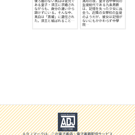
後ろ盾のない真白は従兄で
満月の夜、皇牙谷中學院の
スフレコミックス
BLノベル
ある皇子・須王に求婚され
生徒総代である九条男爵
ながらも、身分の違いから
は、記憶を失った少女に出
会社情報一覧
頷けずにいる。そんな中、
会う。近隣の女學校の生徒
真白は「斎姫」に選任され
のようだが、彼女は記憶が
ロイヤルキス＆チュールキス
TLノベル
た。須王と結ばれること…
ないにもかかわらず中學
院…
会社概要
ピュールコミックス
少女コミック
採用情報
フェアリーキス
ライトノベル
募集情報
Miacomics
全作品ジャンル一覧へ
PurComics募集情報
BLUEMOON Novels
書店様向け試し読み・POPダウンロード
ペタル
ご感想・お問合わせ
G-Lish LiKo
ＡＢＪマークは、この電子書店・電子書籍配信サービス