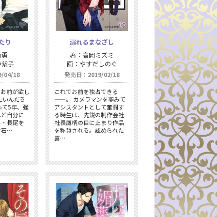
たり
溺れるまなざし
崎勇
著：高岡ミズミ
寺紫子
画：やすだしのぐ
04/18
発売日：2019/02/18
、お前が欲し
これでお前を独占できる
たいんだろ
——。 カメラマンを夢みて
って5年、強
アシスタントとして奮闘す
れど自分に
る時生は、先鋭の制作会社
男・長尾を
社長鷹柄の目に止まり作品
近石…
を称賛される。認められた
喜…