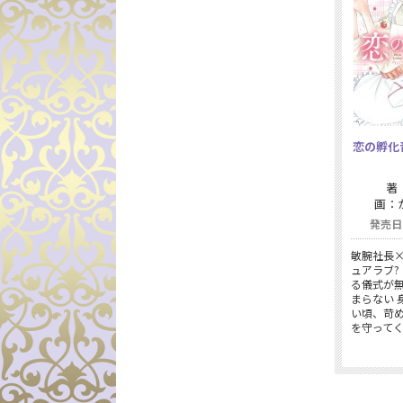
恋の孵化音
著
画：
発売日：
敏腕社長
ュアラブ?
る儀式が
まらない 
い頃、苛
を守って