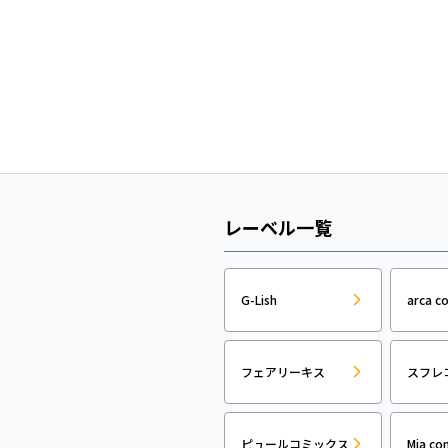
レーベル一覧
G-Lish
arca c
フェアリーキス
スフレ
ピュールコミックス
Mia co