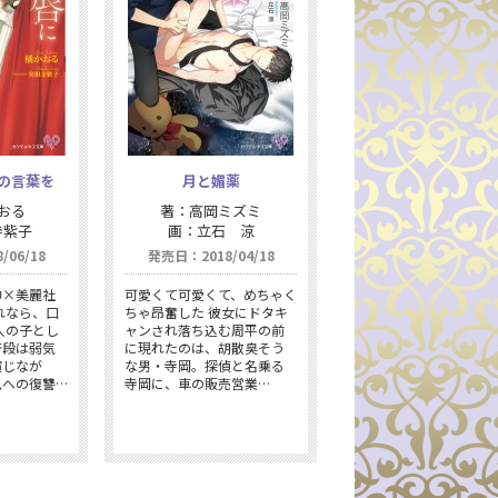
の言葉を
月と媚薬
おる
著：高岡ミズミ
寺紫子
画：立石 涼
06/18
発売日：2018/04/18
帥×美麗社
可愛くて可愛くて、めちゃく
れなら、口
ちゃ昂奮した 彼女にドタキ
人の子とし
ャンされ落ち込む周平の前
普段は弱気
に現れたのは、胡散臭そう
演じなが
な男・寺岡。探偵と名乗る
兄への復讐…
寺岡に、車の販売営業…