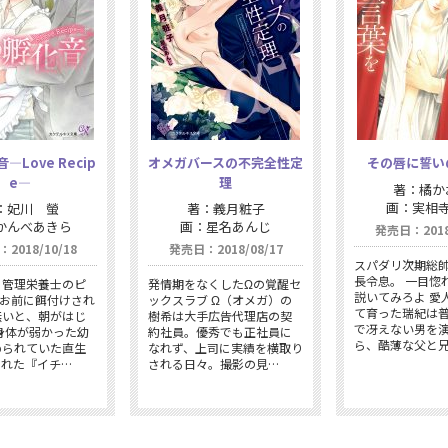
—Love Recip
オメガバースの不完全性定
その唇に誓い
e—
理
著：橘か
画：実相
：妃川 螢
著：義月粧子
かんべあきら
画：星名あんじ
発売日：2018/
2018/10/18
発売日：2018/08/17
スパダリ次期総
長令息。 一目惚
×管理栄養士のピ
発情期をなくしたΩの覚醒セ
説いてみろよ 愛
 お前に餌付けされ
ックスラブ Ω（オメガ）の
て育った瑞紀は
無いと、朝がはじ
樹希は大手広告代理店の契
で冴えない男を
身体が弱かった幼
約社員。優秀でも正社員に
ら、酷薄な父と
められていた直生
なれず、上司に実績を横取り
くれた『イチ…
される日々。撮影の見…