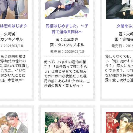
は恋のはじまり
同棲はじめました。〜子
夕闇をふ
育て運命共同体〜
：火崎勇
著：火
タカツキノボル
画：実相
著：森本あき
画：タカツキノボル
2021/03/18
発売日：2019/
発売日：2020/07/18
。もうお前を離せ
優しくなくても
大学時代の憧れの
い 「俺に抱かれ
俺って、おまえの運命の相
部に誘われて就職し
う？」 恋人にな
手？ 「責任取って嫁にもら
ン会社に、イジワ
引で身勝手、け
う」仕事と子育てに板挟み
木曽がいたことに
ない強さを持つ
でボロボロな状態だった楓
深田。木曽は戸…
深く愛し続ける
月の前にあらわれたのは、亡
き姉の親友・竜太だっ…