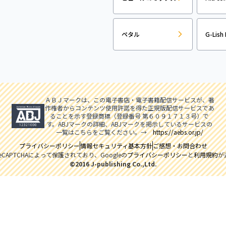
ペタル
G-Lish 
ＡＢＪマークは、この電子書店・電子書籍配信サービスが、著
作権者からコンテンツ使用許諾を得た正規版配信サービスであ
ることを示す登録商標（登録番号 第６０９１７１３号）で
す。ABJマークの詳細、ABJマークを掲示しているサービスの
一覧はこちらをご覧ください。→
https://aebs.or.jp/
プライバシーポリシー
情報セキュリティ基本方針
ご感想・お問合わせ
CAPTCHAによって保護されており、Googleの
プライバシーポリシー
と
利用規約
が
©2016 J-publishing Co.,Ltd.