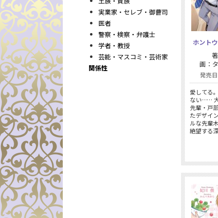
王族・貴族
実業家・セレブ・御曹司
医者
警察・検察・弁護士
ホントウ
学者・教授
著
芸能・マスコミ・芸術家
画：
関係性
発売日：
愛してる
ない…… 
先輩・戸
たデザイ
ルな先輩
絶望する