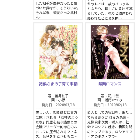
した相手が峯井だったと気
ガのレイは三歳のバドゥル
づいた呉村が、そう呟いた。
とふたり、貧しさに負けず暮
それ以来、親友だった呉村
らしていた。売りと間違われ
へ…
襲われたところを助…
諸侯さまの子育て事情
禁断ロマンス
著：義月粧子
著：妃川 螢
画：小禄
画：朝南かつみ
発売日：2020/03/18
発売日：2020/02/18
美しい人、知るほどに貴方
愛人としての役目を、果たし
に魅了される 「女神のよう
てもらおうか 財界の名家・
だな」同盟を結ぶ諸侯との
鬼柳院家次男・咲人は、社
会議でリーダー的存在のル
命でロシアに赴き、新興財閥
ドルフに圧倒されるフィネ
のトップであり、ロシアマフ
ス。意見を対立させる二…
ィアのボス・アラ…