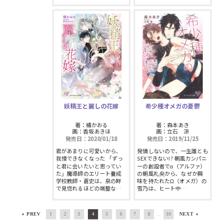
妖精王と麗しの花嫁
希少種オメガの憂鬱
著：橘かおる
著：森本あき
画：香坂あきほ
画：立石 涼
発売日：2020/01/18
発売日：2019/11/25
君があまりに可愛いから、
発情しないので、一生誰とも
我慢できなくなった 「ずっ
SEXできない!? 朝風カンパニ
と君に会いたいと思ってい
ーの創設者でα（アルファ）
た」魔導師のエリート養成
の朝風礼央から、なぜか興
学校教師・蒼史は、泉の畔
味を持たれたΩ（オメガ）の
で見惚れるほどの端整な…
雪乃は、ヒート中…
PREV
1
2
3
4
5
6
7
8
10
NEXT
…