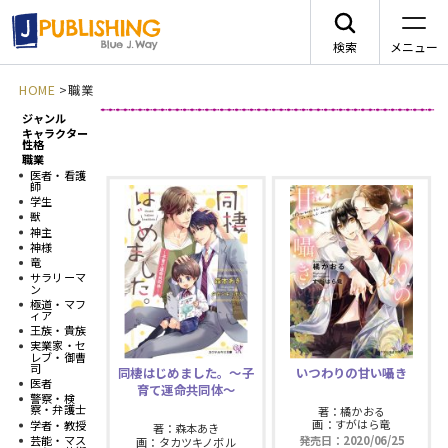
検索
メニュー
HOME
>
職業
ジャンル
JA
新刊情報
キャラクター
性格
職業
医者・看護
師
学生
獣
神主
レーベルから探す
神様
竜
サラリーマ
ン
arca comics
ジャンルから探す
極道・マフ
ィア
王族・貴族
メニュー
実業家・セ
G-Lish
BLコミック
レブ・御曹
司
同棲はじめました。〜子
いつわりの甘い囁き
ニュース
医者
育て運命共同体〜
警察・検
カクテルキス文庫
TLコミック
察・弁護士
著：橘かおる
画：すがはら竜
学者・教授
著：森本あき
作品一覧
発売日：2020/06/25
芸能・マス
画：タカツキノボル