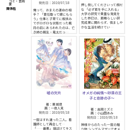
コミ・芸術
発売日：2020/07/18
スフレコミックス
BLノベル
家
押し倒してくださいって顔だ
関係性
な 「必ず君を手に入れる」
会社情報一覧
俺って、おまえの運命の相
大学の研究で貴重な発見を
手？ 「責任取って嫁にもら
した恭巳は、素晴らしい研
ロイヤルキス＆チュールキス
う」仕事と子育てに板挟み
TLノベル
究成果に関わらず、慎ましや
でボロボロな状態だった楓
会社概要
かな生活を続けてい…
月の前にあらわれたのは、亡
き姉の親友・竜太だっ…
ピュールコミックス
少女コミック
採用情報
フェアリーキス
ライトノベル
募集情報
Miacomics
全作品ジャンル一覧へ
PurComics募集情報
BLUEMOON Novels
書店様向け試し読み・POPダウンロード
嘘の欠片
オメガの純情〜砂漠の王
ペタル
子と奇跡の子〜
ご感想・お問合わせ
著：栗城偲
画：一夜人見
著：高岡ミズミ
G-Lish LiKo
発売日：2020/05/18
画：小山田あみ
発売日：2020/05/18
一度はすれ違った二人。看
護師として再会して…
神様からのたった一度の贈
「……最悪」寝ぼけてキス
り物 シングルマザーでオメ