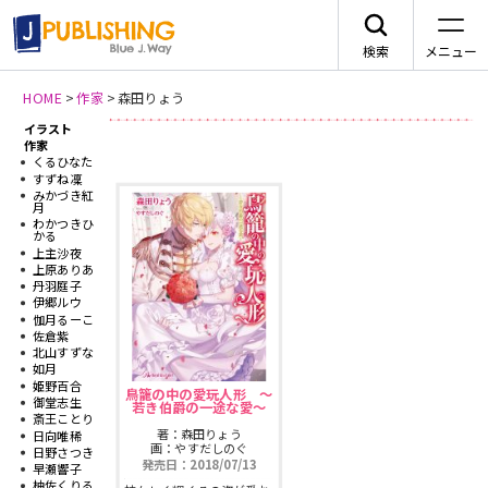
検索
メニュー
HOME
>
作家
>
森田りょう
イラスト
新刊情報
JA
作家
くるひなた
すずね凜
みかづき紅
月
わかつきひ
かる
上主沙夜
レーベルから探す
上原ありあ
丹羽庭子
伊郷ルウ
伽月るーこ
arca comics
ジャンルから探す
佐倉紫
北山すずな
如月
メニュー
G-Lish
姫野百合
BLコミック
鳥籠の中の愛玩人形 〜
御堂志生
若き伯爵の一途な愛〜
ニュース
斎王ことり
著：森田りょう
日向唯稀
カクテルキス文庫
TLコミック
画：やすだしのぐ
日野さつき
発売日：2018/07/13
作品一覧
早瀬響子
柚佐くりる