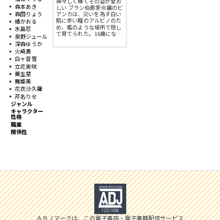
神々しく輝くその姿が愛お
スフレコミックス
BLノベル
森本あき
しい ブラン伯爵家令嬢のビ
森田りょう
アンカは、災いを為す白い
会社情報一覧
肌に赤い瞳のアルビノのた
橘かおる
め、檻のような場所で隠し
水島忍
ロイヤルキス＆チュールキス
TLノベル
て育てられた。16歳にな…
泉野ジュール
会社概要
深森ゆうか
火崎勇
ピュールコミックス
少女コミック
白ヶ音雪
立花実咲
採用情報
粟生慧
舞姫美
フェアリーキス
ライトノベル
花衣沙久羅
募集情報
芹名りせ
ジャンル
Miacomics
全作品ジャンル一覧へ
キャラクター
性格
PurComics募集情報
職業
関係性
BLUEMOON Novels
書店様向け試し読み・POPダウンロード
ペタル
ご感想・お問合わせ
G-Lish LiKo
ＡＢＪマークは、この電子書店・電子書籍配信サービス