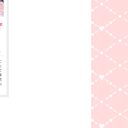
求
な
6
亡
た
て
薬
荒
つ