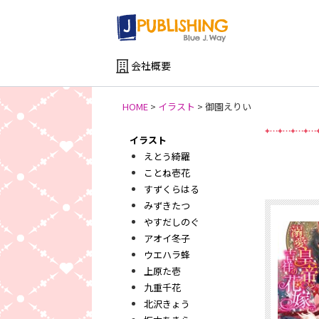
会社概要
HOME
>
イラスト
>
御園えりい
イラスト
新
えとう綺羅
ことね壱花
すずくらはる
みずきたつ
やすだしのぐ
アオイ冬子
ウエハラ蜂
上原た壱
九重千花
北沢きょう