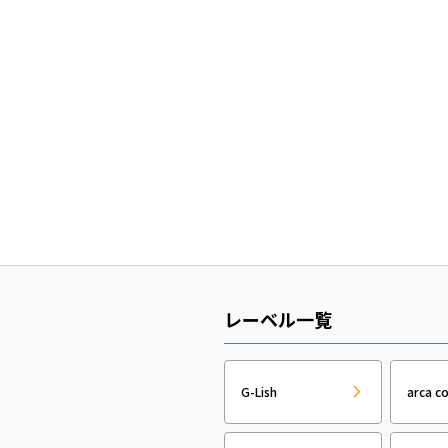
レーベル一覧
G-Lish
arca c