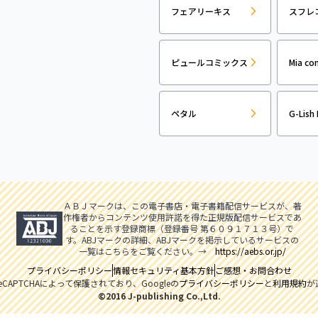
フェアリーキス
スフレ
ピュールコミックス
Mia co
ペタル
G-Lish 
ＡＢＪマークは、この電子書店・電子書籍配信サービスが、著
作権者からコンテンツ使用許諾を得た正規版配信サービスであ
ることを示す登録商標（登録番号 第６０９１７１３号）で
す。ABJマークの詳細、ABJマークを掲示しているサービスの
一覧はこちらをご覧ください。→
https://aebs.or.jp/
プライバシーポリシー
情報セキュリティ基本方針
ご感想・お問合わせ
CAPTCHAによって保護されており、Googleの
プライバシーポリシー
と
利用規約
が
©2016 J-publishing Co.,Ltd.