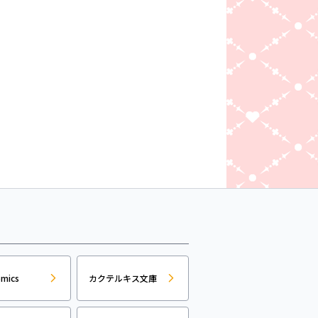
omics
カクテルキス文庫