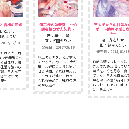
と吉祥の花嫁
侯爵様の執着愛 〜伯
王太子からの甘美な
爵令嬢の愛人契約〜
愛 〜贖罪は淫ら
伊郷ルウ
キ…
著：粟生 慧
御園えりい
著：芹名りせ
画：御園えりい
017/07/14
画：御園えりい
発売日：2017/05/16
発売日：2015/01/1
なたは本当に可
極上のものを、私が揃え
れつき赤髪のせ
伯爵令嬢マリレーヌは
てやろう。 ウィレミナが
から疎まれ、離
き母のため栽培してい
唯一お姫様のように過ご
禁生活を強いら
薬草を、今も丹念に育
せる時間、それは異母兄
紅麗。そんな赤
ていた。そんな貴重な
サイラスが連れて行って
聞きつけた大
草を黒い外套の青年に
くれる舞踏会。継母の虐
皇帝…
らされてしまい、叱り
めから逃れ…
け手を上げ…