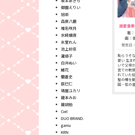
坂本あきら
御園えりい
旭炬
森原八鹿
溺愛皇帝
椎名咲月
著：
水綺鏡夜
画：
氷堂れん
発売日：2
池上紗京
恥らうそ
瀧順子
愛い 生ま
白井ぬい
いで父帝
緒花
宮での軟
れていた
蘭蒼史
髪の噂を
辰巳仁
国・弦の
鳩屋ユカリ
龍本みお
龍胡拍
Ciel
DUO BRAND.
gamu
KRN