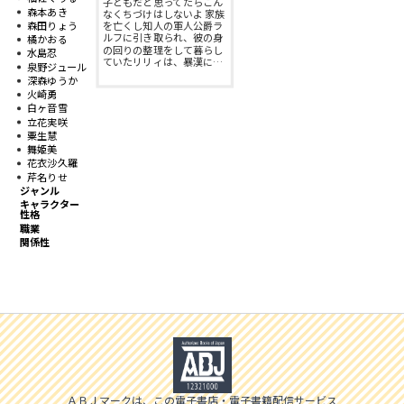
子どもだと思ってたらこん
スフレコミックス
BLノベル
森本あき
なくちづけはしないよ 家族
森田りょう
を亡くし知人の軍人公爵ラ
会社情報一覧
ルフに引き取られ、彼の身
橘かおる
の回りの整理をして暮らし
水島忍
ロイヤルキス＆チュールキス
TLノベル
ていたリリィは、暴漢に…
泉野ジュール
会社概要
深森ゆうか
火崎勇
ピュールコミックス
少女コミック
白ヶ音雪
立花実咲
採用情報
粟生慧
舞姫美
フェアリーキス
ライトノベル
花衣沙久羅
募集情報
芹名りせ
ジャンル
Miacomics
全作品ジャンル一覧へ
キャラクター
性格
PurComics募集情報
職業
関係性
BLUEMOON Novels
書店様向け試し読み・POPダウンロード
ペタル
ご感想・お問合わせ
G-Lish LiKo
ＡＢＪマークは、この電子書店・電子書籍配信サービス