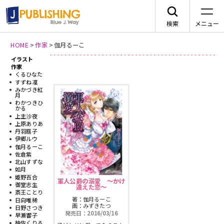
検索
メニュー
HOME
>
作家
>
伽月るーこ
イラスト
新刊情報
JA
作家
くるひなた
すずね凜
みかづき紅
月
わかつきひ
かる
上主沙夜
レーベルから探す
上原ありあ
丹羽庭子
伊郷ルウ
伽月るーこ
arca comics
ジャンルから探す
佐倉紫
北山すずな
如月
メニュー
G-Lish
姫野百合
BLコミック
軍人公爵の溺愛 〜かけ
御堂志生
違えた恋〜
ニュース
斎王ことり
著：伽月るーこ
日向唯稀
カクテルキス文庫
TLコミック
画：みずきたつ
日野さつき
発売日：2016/03/16
作品一覧
早瀬響子
柚佐くりる