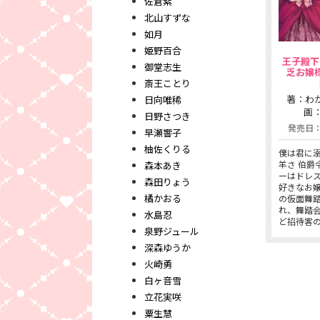
佐倉紫
北山すずな
如月
姫野百合
王子殿下
御堂志生
乏お嬢
斎王ことり
著：わ
日向唯稀
画：
日野さつき
発売日：2
早瀬響子
柚佐くりる
僕は君に
羊さ 伯爵
森本あき
ーはドレ
森田りょう
好きなお
橘かおる
の仮面舞
れ、舞踏
水島忍
ど招待客
泉野ジュール
深森ゆうか
火崎勇
白ヶ音雪
立花実咲
粟生慧