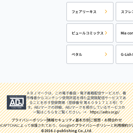
フェアリーキス
スフレ
ピュールコミックス
Mia co
ペタル
G-Lish 
ＡＢＪマークは、この電子書店・電子書籍配信サービスが、著
作権者からコンテンツ使用許諾を得た正規版配信サービスであ
ることを示す登録商標（登録番号 第６０９１７１３号）で
す。ABJマークの詳細、ABJマークを掲示しているサービスの
一覧はこちらをご覧ください。→
https://aebs.or.jp/
プライバシーポリシー
情報セキュリティ基本方針
ご感想・お問合わせ
CAPTCHAによって保護されており、Googleの
プライバシーポリシー
と
利用規約
が
©2016 J-publishing Co.,Ltd.