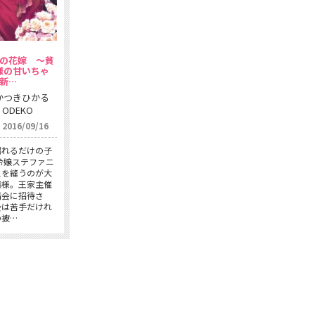
の花嫁 〜貧
様の甘いちゃ
新…
かつきひかる
ODEKO
016/09/16
溺れるだけの子
令嬢ステファニ
スを縫うのが大
嬢様。王家主催
踏会に招待さ
会は苦手だけれ
の披…