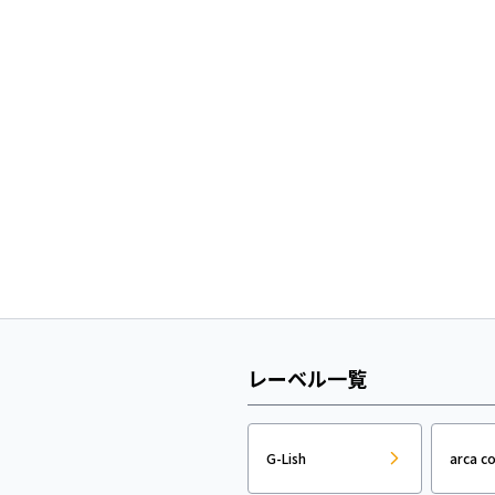
レーベル一覧
G-Lish
arca c