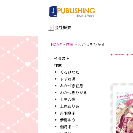
会社概要
HOME
>
作家
>
わかつきひかる
イラスト
新
作家
くるひなた
すずね凜
みかづき紅月
わかつきひかる
上主沙夜
上原ありあ
丹羽庭子
伊郷ルウ
伽月るーこ