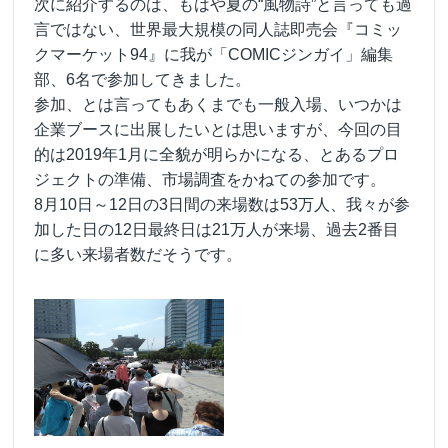
次に紹介するのは、もはや夏の“風物詩”と言っても過
言ではない、世界最大規模の同人誌即売会『コミッ
クマーケット94』に我が「COMICジンガイ」編集
部、6名で参加してきました。
参加、とは言ってもあくまでも一般入場、いつかは
企業ブースに出展したいとは思いますが、今回の目
的は2019年1月に全貌が明らかになる、とあるプロ
ジェクトの準備、市場調査をかねての参加です。
8月10日～12日の3日間の来場数は53万人、我々が参
加した日の12日最終日は21万人が来場、過去2番目
に多い来場者数だそうです。