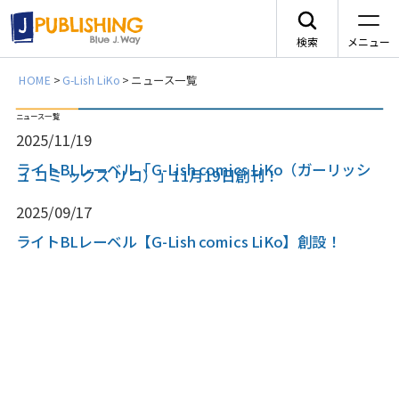
検索
メニュー
HOME
>
G-Lish LiKo
>
ニュース一覧
JA
ニュース一覧
2025/11/19
ライトBLレーベル「G-Lish comics LiKo（ガーリッシ
ュ コミ ックス リコ）」11月19日創刊！
2025/09/17
レーベルから探す
ライトBLレーベル【G-Lish comics LiKo】創設！
arca comics
ジャンルから探す
メニュー
G-Lish
BLコミック
ニュース
カクテルキス文庫
TLコミック
作品一覧