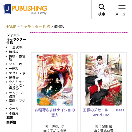
検索
メニュー
HOME
>
キャラクター 性格
>
俺様攻
ジャンル
JA
新刊情報
キャラクター
性格
一途攻め
俺様攻
俺様・傲慢
攻
ワンコ攻
一途攻
レーベルから探す
ケダモノ攻
健気受
やんちゃ・
どじっこ・
arca comics
ジャンルから探す
天然受
ツンデレ・
強気
素直・マジ
メニュー
G-Lish
メ
BLコミック
クール
お稲荷さまはナイショの
王様のデセール —Dess
ニュース
不器用
恋人
ert du Roi—
職業
カクテルキス文庫
TLコミック
関係性
著：伊郷ルウ
著：妃川 螢
作品一覧
画：すがはら竜
画：笹原亜美