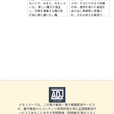
ないとか、おまえ、おもしろ
メガ）チヨとサエは十四歳
いな」 新しい魔王が誕生
の頃、虐待を受けた施設を
し、花嫁を募集する鐘の音
逃げ出し貴嶋家に保護さ
が街に鳴り響いた。魔…
れ、それ以来その豪邸で…
ＡＢＪマークは、この電子書店・電子書籍配信サービス
が、著作権者からコンテンツ使用許諾を得た正規版配信サ
ービスであることを示す登録商標（登録番号 第６０９１