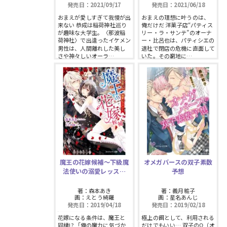
発売日：2021/09/17
発売日：2021/06/18
スフレコミックス
BLノベル
会社情報一覧
おまえが愛しすぎて我慢が出
おまえの理想に叶うのは、
来ない 恭成は稲荷神社巡り
俺だけだ 洋菓子店“パティス
ロイヤルキス＆チュールキス
が趣味な大学生。〈那波稲
リー・ラ・サンテ”のオーナ
TLノベル
荷神社〉で出逢ったイケメン
ー・比呂也は、パティシエの
会社概要
男性は、人間離れした美し
退社で閉店の危機に直面して
さや神々しいオーラ…
いた。その窮地に…
ピュールコミックス
少女コミック
採用情報
フェアリーキス
ライトノベル
募集情報
Miacomics
全作品ジャンル一覧へ
PurComics募集情報
BLUEMOON Novels
書店様向け試し読み・POPダウンロード
魔王の花嫁候補〜下級魔
オメガバースの双子素数
ペタル
法使いの溺愛レッス…
予想
ご感想・お問合わせ
著：森本あき
著：義月粧子
G-Lish LiKo
画：えとう綺羅
画：星名あんじ
発売日：2019/04/18
発売日：2019/02/18
花嫁になる条件は、魔王と
極上の餌として、利用される
同棲!? 「俺の魔力に気づか
だけでもいい… 双子のΩ（オ