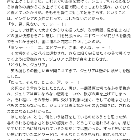
声を上げてしまった。これまでの愛撫を受けて、ジュリアの花芯と花び
らは身体の奥からこみ上げてくる蜜で既にぐっしょりと濡れ、ひくひく
と震えていたからだ。そもそも異性に対して足をさらす、ということ
は、イングレアの女性にとって、はしたないことだった。
「や、見、見ない、で、ッ……！」
ジュリアは慌てて大きくかぶりを振ったが、次の瞬間、息が止まるほ
どの強い快感をそこに感じ、目を見張った。エドワードが花びらを指先
でそっとかき分け、蜜に濡れた花芯に口づけしたのだ。
「あンッ……！ エ、エドワード、さま、そんな、ッ……！」
その舌をそっと花芯に這わされ、さらに細く尖らせたその先で軽くつ
つくように愛撫されて、ジュリアは思わず身をよじらせた。
「どうした、ジュリア」
笑み混じりの優しい声が聞こえてきて、ジュリアは懸命に頭だけを起
こした。
「だって、そんな、ところ、汚、ッ……！」
必死にそう言おうとしたとたん、再び、一層濃厚に舌で花芯を愛撫さ
れ、ジュリアは声にならない悲鳴を—いや、歓びの声を上げてしまっ
た。それ程に、その部分に直に受ける刺激は強く、そして心地よさも比
べものにならなかった。ジュリアは震えながらその舌の動きに、される
ままになるしか無かった。
はしたない、とも、何という格好をしているのだろうとも思ったが、
与えられる心地よさと歓びの感覚から、どうしても逃れられない。感じ
やすいところに触れられているためだけでは無かった。ずっと密かに恋
い焦がれていたエドワードに、そんなところを見られ、触れられてい