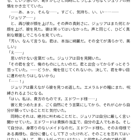
る、という想いが、恥ずかしさと同時にどうしようもなくジュリアの熱
情をかき立てていた。
——あ、ぁッ、そんな……。すごく、気持ち、い、い……——
「ジュリア……」
と、再び彼が顔を上げた。その声の真剣さに、ジュリアはまた何とか
顔を上げ、彼を見た。彼は笑ってはいなかった。声と同じく、ひどく真
剣な眼差しでこちらを見ていた。
「汚い、なんて言うな。君は、本当に綺麗だ。その全てが清らかで、美
しい」
「え……」
思いがけない言葉だった。ジュリアは目を見開いた。
「その君を全て、俺のものにしたいのだ。君と出会ってからずっとそう
思っていた。——どうか、俺を信じてくれないか。決して、君を辛い目
に遭わせたりはしないから」
「……！」
ジュリアは震えながら彼を見つめ返した。エメラルドの瞳にまた、呪
縛されるようになる。
「はい。私は、貴方のものです。エドワード様……」
彼と見つめたまま、ごく自然にそう言葉にしてから、それが心から自
分が願っていることだと気付いた。
同時にそれは、絶対に叶わぬことだと、ジュリアは自分に厳しく言い
聞かせていた。エドワードは貴族の当主で、自分の主人でもある。そし
て自分は、身寄りのないメイドなのだ。エドワード様も、そのお母様で
ある奥様も、自分に優しくして下さったけれど、そのことを忘れてはい
けない。決して、思い上がってはいけない、と何度も心の中で繰り返