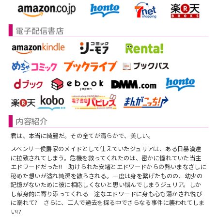
スフレコミックス
BLノベル
会社情報一覧
電子配信書店
ロイヤルキス＆チュールキス
TLノベル
会社概要
ピュールコミックス
少女コミック
採用情報
フェアリーキス
ライトノベル
募集情報
Miacomics
全作品ジャンル一覧へ
PurComics募集情報
内容紹介
BLUEMOON Novels
君は、本当に綺麗だ。その全てが清らかで、美しい。
書店様向け試し読み・POPダウンロード
スペンサー侯爵家のメイドとして仕えていたジュリアは、ある日暴漢達
に拉致されてしまう。危機を救ってくれたのは、密かに憧れていた当主
ペタル
ご感想・お問合わせ
エドワードだった!! 助けられた安堵とエドワードからの熱いまなざしに
秘めた想いが溢れ純潔を散らされる。一度は身を繋げたものの、幼少の
記憶がないために彼に相応しくないと思い悩んでしまうジュリア。しか
G-Lish LiKo
し献身的に寄り添ってくれる一途なエドワードに身も心も蕩かされ悦び
に溺れて? さらに、二人で過去を探る中でさらなる事件に襲われてしま
い!?