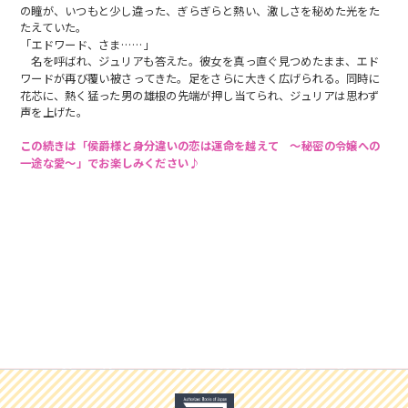
の瞳が、いつもと少し違った、ぎらぎらと熱い、激しさを秘めた光をた
たえていた。
「エドワード、さま……」
名を呼ばれ、ジュリアも答えた。彼女を真っ直ぐ見つめたまま、エド
ワードが再び覆い被さってきた。足をさらに大きく広げられる。同時に
花芯に、熱く猛った男の雄根の先端が押し当てられ、ジュリアは思わず
声を上げた。
この続きは「侯爵様と身分違いの恋は運命を越えて 〜秘密の令嬢への
一途な愛〜」でお楽しみください♪