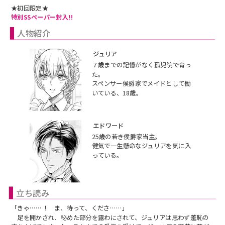
★初回限定★
特別SSペーパー封入!!
人物紹介
ジュリア
７歳までの記憶がなく孤児院で育っ
た。
スペンサー侯爵家でメイドとして働
いている、18歳。
エドワード
25歳の若き侯爵家当主。
健気で一生懸命なジュリアを気に入
っている。
立ち読み
「きゃ……！ ま、待って、くださ……」
足を開かされ、秘めた部分を露わにされて、ジュリアは思わず羞恥の