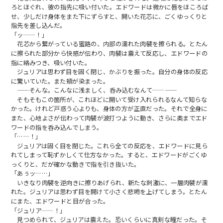
ろとほぐれ、彼の指先に吸い付いた。エドワードは微かに唇をほころば
せ、少しだけ身体をまた下にずらすと、開いた花芯に、ごくゆっくりと
指先を差し込んだ。
「ッ……！」
花芯から繋がっている蜜路の、内部の濡れた肉襞を擦られる。とたん
に擦られた部分から快感が伝わり、肉襞は震えて反応し、エドワードの
指に絡みつき、吸い付いた。
ジュリアは思わず目を固く閉じ、かぶりを振った。自分の身体の反応
に驚いていた。また頬が染まった。
——そんな。こんなに浅ましく、呑み込むなんて……——
そもそもこの箇所が、これほどに開いて受け入れられるなんて知らな
かった。けれど戸惑う心よりも、身体の方が正直だった。それで全身に
また、心地よさが伝わって肉襞が波打つように動き、さらに奥までエド
ワードの指を呑み込んでしまう。
「……！」
ジュリアは固く目を閉じた。これら全ての反応を、エドワードに見ら
れてしまって恥ずかしくて仕方なかった。すると、エドワードがごくゆ
っくりと、だが確かな動きで指を引き抜いた。
「あぅッ……」
いきなり肉襞を逆向きに擦りあげられ、新たな刺激に、一層肉襞が濡
れた。ジュリアは思わず目を開けて小さく悲鳴を上げてしまう。とたん
にまた、エドワードと目が合った。
「ジュリア……！」
見つめられて、ジュリアは震えた。恐いくらいに真剣な瞳だった。そ