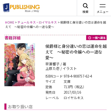
検索
メニュー
HOME
>
チュールキス・ロイヤルキス
>
侯爵様と身分違いの恋は運命を越
えて 〜秘密の令嬢への一途な愛〜
JA
書籍詳細
一
侯爵様と身分違いの恋は運命を越
えて 〜秘密の令嬢への一途な
愛〜
レーベルから探す
早瀬響子 / 著
上原た壱 / イラスト
arca comics
ジャンルから探す
ISBNコード
978-4-908757-62-4
サイズ
文庫
メニュー
定価
713円（税込）
G-Lish
BLコミック
発売日
2017/03/16
ニュース
レーベル
ロイヤルキス
カクテルキス文庫
TLコミック
お取り扱い店
作品一覧