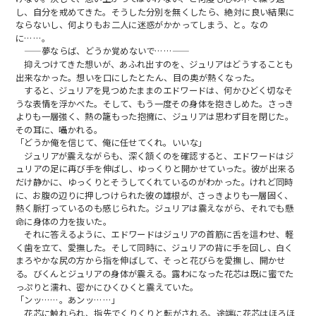
し、自分を戒めてきた。そうした分別を無くしたら、絶対に良い結果に
ならないし、何よりもお二人に迷惑がかかってしまう、と。なの
に……。
——夢ならば、どうか覚めないで……——
抑えつけてきた想いが、あふれ出すのを、ジュリアはどうすることも
出来なかった。想いを口にしたとたん、目の奥が熱くなった。
すると、ジュリアを見つめたままのエドワードは、何かひどく切なそ
うな表情を浮かべた。そして、もう一度その身体を抱きしめた。さっき
よりも一層強く、熱の籠もった抱擁に、ジュリアは思わず目を閉じた。
その耳に、囁かれる。
「どうか俺を信じて、俺に任せてくれ。いいな」
ジュリアが震えながらも、深く頷くのを確認すると、エドワードはジ
ュリアの足に再び手を伸ばし、ゆっくりと開かせていった。彼が出来る
だけ静かに、ゆっくりとそうしてくれているのがわかった。けれど同時
に、お腹の辺りに押しつけられた彼の雄根が、さっきよりも一層固く、
熱く脈打っているのも感じられた。ジュリアは震えながら、それでも懸
命に身体の力を抜いた。
それに答えるように、エドワードはジュリアの首筋に舌を這わせ、軽
く歯を立て、愛撫した。そして同時に、ジュリアの背に手を回し、白く
まろやかな尻の方から指を伸ばして、そっと花びらを愛撫し、開かせ
る。びくんとジュリアの身体が震える。露わになった花芯は既に蜜でた
っぷりと濡れ、密かにひくひくと震えていた。
「ンッ……。あンッ……」
花芯に触れられ、指先でくりくりと転がされる。途端に花芯はほろほ