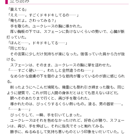
立ち読み
「震えてる」
「ええ……。すごくドキドキしてるの……」
「俺もだよ。さわってみる？」
手を取られ、ユークレースの胸に導かれた。
厚い胸板の下では、スフェーンに負けないくらいの勢いで、心臓が脈
打っていた。
「ほんと……。ドキドキしてる……」
「同じだな」
その言葉に少しだけ気持ちが楽になった。強張っていた肩から力が抜
ける。
スフェーンは、そのまま、ユークレースの胸に掌を這わせた。
「……すごく硬い……。わたしと全然違うのね……」
なめらかな皮膚の下を鎧のような筋肉が覆っているのが直に感じられ
る。
削ったようにへこんだ鳩尾も、幾重にも割れ引き締まった腹も、同じ
ように硬質で、これが同じ人間の身体だとはとても思えないほどだ。
臍へそのあたりまで行くと、再び手を取られた。
導かれたのは、びっくりするくらい熱いもの。滾る、男の器官……。
「……ぁ……」
びっくりして、一瞬、手を引いてしまった。
ユークレースはそれを咎めなかったけれど、好奇心が勝り、スフェー
ンは、再び、手を伸ばし、それに指先でそっと触れてみる。
勝手に、ぬるぬるして気持ち悪いものという印象をいだいていた。し