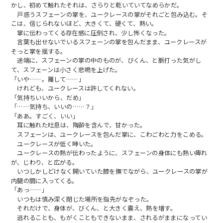
かし、初めて触れたそれは、さらりと乾いていてなめらかだ。
戸惑うスフェーンの掌を、ユークレースの掌がそれごと包み込む。そ
こは、信じられないほど、大きくて、硬くて、熱い。
掌に伝わってくる存在感に圧倒され、少し怖くなった。
言葉も出せないでいるスフェーンの掌を包んだまま、ユークレースが
そっと掌を揺する。
途端に、スフェーンの掌の中のものが、びくん、と脈打った気がし
て、スフェーンは小さく悲鳴を上げた。
「いや……。離して……」
けれども、ユークレースは許してくれない。
「気持ちいいから、だめ」
「……気持ち、いいの……？」
「ああ。すごく、いい」
耳に触れた吐息は、陶酔を含んで、甘かった。
スフェーンは、ユークレースを包んだ掌に、こわごわと力をこめる。
ユークレースが低く呻いた。
ユークレースの熱が伝わったように、スフェーンの身体にも熱い痺れ
が、じわり、と広がる。
いつしかしどけなく開いていた膝を撫でながら、ユークレースの掌が
内腿の間に入ってくる。
「あっ……」
いつもは慎み深く閉じた場所を指先がなぞった。
それだけで、身体が、びくん、と大きく震え、熱を増す。
逃れることも、もがくこともできないまま、されるがままになってい