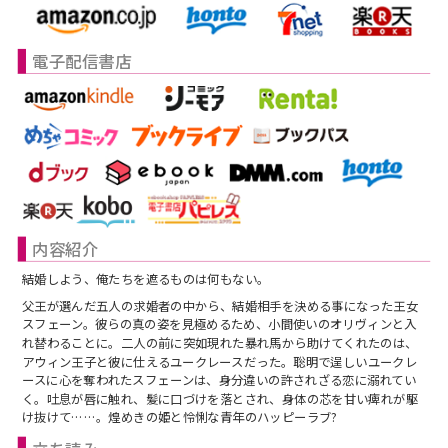
スフレコミックス
BLノベル
会社情報一覧
電子配信書店
ロイヤルキス＆チュールキス
TLノベル
会社概要
ピュールコミックス
少女コミック
採用情報
フェアリーキス
ライトノベル
募集情報
Miacomics
全作品ジャンル一覧へ
PurComics募集情報
内容紹介
BLUEMOON Novels
結婚しよう、俺たちを遮るものは何もない。
書店様向け試し読み・POPダウンロード
父王が選んだ五人の求婚者の中から、結婚相手を決める事になった王女
スフェーン。彼らの真の姿を見極めるため、小間使いのオリヴィンと入
ペタル
ご感想・お問合わせ
れ替わることに。二人の前に突如現れた暴れ馬から助けてくれたのは、
アウィン王子と彼に仕えるユークレースだった。聡明で逞しいユークレ
ースに心を奪われたスフェーンは、身分違いの許されざる恋に溺れてい
G-Lish LiKo
く。吐息が唇に触れ、髪に口づけを落とされ、身体の芯を甘い痺れが駆
け抜けて……。煌めきの姫と怜悧な青年のハッピーラブ?