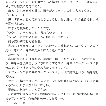
るスフェーンのそこを何度かそっと撫でたあと、ユークレースはほんの
少しだけ指先に力をこめた。
ぬるりとした感触と共に、指先がスフェーンの中に入ってくる。
「ひぁっ……」
思わず身をよじって逃れようとすると、強い腕に、引き止められ、抱
き寄せられた。
「おまえも気持ちよかったんだな」
「いや……、そんなこと、言わないで……」
「もっと、気持ちよくなろう。俺のも、さわって」
熱っぽい声でねだられる。
言われるがままにユークレースのそこに触れると、ユークレースの指
先が、さらに、身体の奥深くに入り込んできた。
「あ……ん……」
最初に感じたのは違和感。なのに、ゆっくりと指を出し入れされた
り、中をかき混ぜるようにされたりする内に、身体がユークレースに馴
染んで、とろけるようにやわらかくなっていく。
スフェーンの掌の中のユークレースは、一段と膨れ上がり、熱を増し
ていた。
やさしく撫でさすると、スフェーンの指を弾くほどに、びくびくと震
えるのが、たまらなくいとおしい。
素直に、気持ちいいと思えた。
これは大好きな人とする特別な行為。こうして、互いに求め合い、高
まって、やがて、心も身体も一つになる……。
「……ふ……ぁ……」