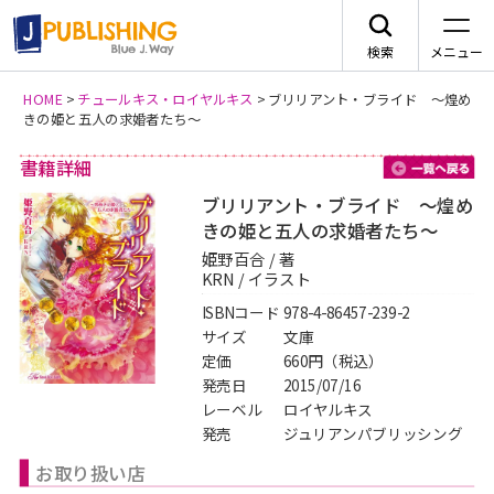
検索
メニュー
HOME
>
チュールキス・ロイヤルキス
>
ブリリアント・ブライド 〜煌め
きの姫と五人の求婚者たち〜
JA
書籍詳細
一
ブリリアント・ブライド 〜煌め
きの姫と五人の求婚者たち〜
姫野百合 / 著
レーベルから探す
KRN / イラスト
ISBNコード
978-4-86457-239-2
arca comics
ジャンルから探す
サイズ
文庫
定価
660円（税込）
メニュー
発売日
2015/07/16
G-Lish
BLコミック
レーベル
ロイヤルキス
ニュース
発売
ジュリアンパブリッシング
カクテルキス文庫
TLコミック
お取り扱い店
作品一覧