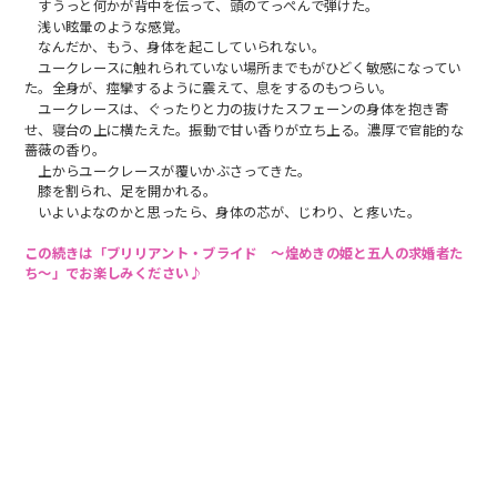
すうっと何かが背中を伝って、頭のてっぺんで弾けた。
浅い眩暈のような感覚。
なんだか、もう、身体を起こしていられない。
ユークレースに触れられていない場所までもがひどく敏感になってい
た。全身が、痙攣するように震えて、息をするのもつらい。
ユークレースは、ぐったりと力の抜けたスフェーンの身体を抱き寄
せ、寝台の上に横たえた。振動で甘い香りが立ち上る。濃厚で官能的な
薔薇の香り。
上からユークレースが覆いかぶさってきた。
膝を割られ、足を開かれる。
いよいよなのかと思ったら、身体の芯が、じわり、と疼いた。
この続きは「ブリリアント・ブライド 〜煌めきの姫と五人の求婚者た
ち〜」でお楽しみください♪