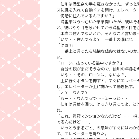
仙川は満里奈の手を離さなかった。ずっと繋
スに鍵を入れて自動ドアを開け、エレベータ
「何階に住んでいるんですか？」
満里奈はうつむいたまま聞いたが、彼はそれ
と、彼はやや目を泳がせてから満里奈と目を
「本当は住んでないとか、そんなこと言いま
「いや……住んでるよ？ 一番上の階にね」
「はぁ!?」
一番上と言ったら結構な値段ではないのか。
い。
「ローン、払っている最中ですか？」
自分の親がまだそうなので、仙川の年齢を考
「いや……その、ローンは、ないよ？」
上に行くボタンを押すと、すぐにエレベータ
し、エレベーターが上に向かって動き出す。
「え？ なんで？」
「あー……なんでって……えーっと……」
仙川は言葉を濁す。はっきり言ってよ、とば
む。
「これ、賃貸マンションなんだけど……一棟
でるんだけど……」
いっとうまるごと、の意味がすぐにはわから
て、エレベーターを降りた。