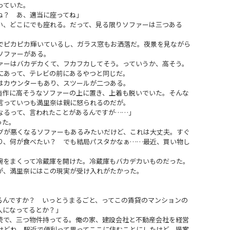
っていた。
ね？ あ、適当に座ってね」
、どこにでも座れる。だって、見る限りソファーは三つある
ピカピカ輝いているし、ガラス窓もお洒落だ。夜景を見ながら
ソファーがある。
ーはバカデカくて、フカフカしてそう。っていうか、高そう。
にあって、テレビの前にあるやつと同じだ。
はカウンターもあり、スツールが二つある。
作に高そうなソファーの上に置き、上着も脱いでいた。そんな
言っていつも満里奈は親に怒られるのだが。
なるって、言われたことがあるんですが……」
った。
グが悪くなるソファーもあるみたいだけど、これは大丈夫。すぐ
り、何が食べたい？ でも結局パスタかなぁ……最近、買い物し
をまくって冷蔵庫を開けた。冷蔵庫もバカデカいものだった。
が、満里奈にはこの現実が受け入れがたかった。
るんですか？ いっとうまるごと、ってこの賃貸のマンションの
入になってるとか？」
続で、三つ物件持ってる。俺の家、建設会社と不動産会社を経営
けどね。駅近で便利って思ってここに住むことにしたけど、提案