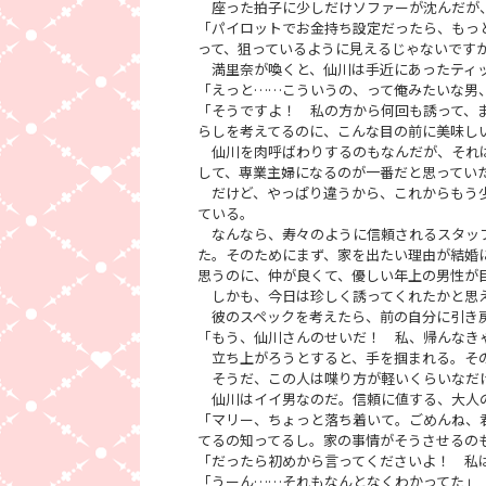
座った拍子に少しだけソファーが沈んだが、
「パイロットでお金持ち設定だったら、もっ
って、狙っているように見えるじゃないです
満里奈が喚くと、仙川は手近にあったティ
「えっと……こういうの、って俺みたいな男
「そうですよ！ 私の方から何回も誘って、
らしを考えてるのに、こんな目の前に美味し
仙川を肉呼ばわりするのもなんだが、それは
して、専業主婦になるのが一番だと思ってい
だけど、やっぱり違うから、これからもう少
ている。
なんなら、寿々のように信頼されるスタッフ
た。そのためにまず、家を出たい理由が結婚
思うのに、仲が良くて、優しい年上の男性が
しかも、今日は珍しく誘ってくれたかと思え
彼のスペックを考えたら、前の自分に引き
「もう、仙川さんのせいだ！ 私、帰んなき
立ち上がろうとすると、手を掴まれる。その
そうだ、この人は喋り方が軽いくらいなだ
仙川はイイ男なのだ。信頼に値する、大人
「マリー、ちょっと落ち着いて。ごめんね、
てるの知ってるし。家の事情がそうさせるの
「だったら初めから言ってくださいよ！ 私
「うーん……それもなんとなくわかってた」