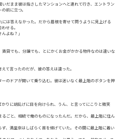
いだまま彼は指さしたマンションへと連れて行き、エントラン
ーの前に立つ。
には答えなかった。だから眉根を寄せて問うように見上げる
合わせる。
せんよね？」
賃貸でも、分譲でも、とにかくお金がかかる物件なのは違いな
えて言ったのだが、彼の答えは違った。
ーのドアが開いて乗り込む。彼は迷いなく最上階のボタンを押
かりに胡乱げに目を向けられ、うん、と言ってにこりと微笑
まるごと、相続で俺のものになったんだ。だから、最上階に住ん
ず、満里奈はしばらく首を傾げていた。その間に最上階に着い