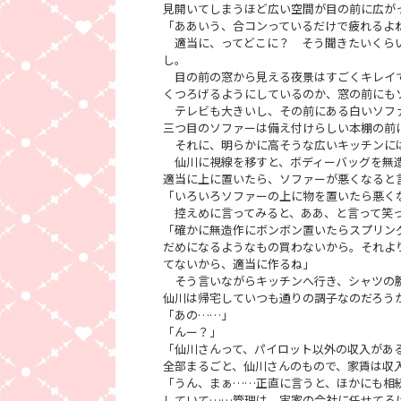
見開いてしまうほど広い空間が目の前に広が
「ああいう、合コンっているだけで疲れるよ
適当に、ってどこに？ そう聞きたいくらい
し。
目の前の窓から見える夜景はすごくキレイで
くつろげるようにしているのか、窓の前にも
テレビも大きいし、その前にある白いソファ
三つ目のソファーは備え付けらしい本棚の前
それに、明らかに高そうな広いキッチンに
仙川に視線を移すと、ボディーバッグを無造
適当に上に置いたら、ソファーが悪くなると
「いろいろソファーの上に物を置いたら悪く
控えめに言ってみると、ああ、と言って笑
「確かに無造作にボンボン置いたらスプリン
だめになるようなもの買わないから。それよ
てないから、適当に作るね」
そう言いながらキッチンへ行き、シャツの腕
仙川は帰宅していつも通りの調子なのだろう
「あの……」
「んー？」
「仙川さんって、パイロット以外の収入があ
全部まるごと、仙川さんのもので、家賃は収
「うん、まぁ……正直に言うと、ほかにも相
していて……管理は、実家の会社に任せてる