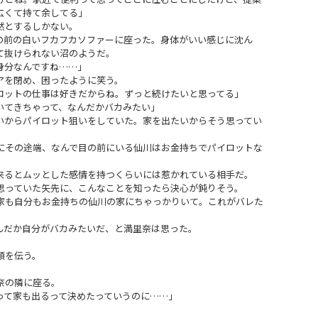
広くて持て余してる」
然とするしかない。
前の白いフカフカソファーに座った。身体がいい感じに沈ん
て抜けられない沼のようだ。
身分なんですね……」
アを閉め、困ったように笑う。
ロットの仕事は好きだからね。ずっと続けたいと思ってる」
いてきちゃって、なんだかバカみたい」
からパイロット狙いをしていた。家を出たいからそう思ってい
。
その途端、なんで目の前にいる仙川はお金持ちでパイロットな
るとムッとした感情を持つくらいには惹かれている相手だ。
っていた矢先に、こんなことを知ったら決心が鈍りそう。
も自分もお金持ちの仙川の家にちゃっかりいて。これがバレた
だか自分がバカみたいだ、と満里奈は思った。
」
頬を伝う。
奈の隣に座る。
って家も出るって決めたっていうのに……」