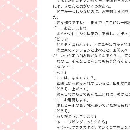
すると眼前にドアがあった。周囲を見るとそ
には、きちんと窓がいくつかある。
ドアが一つしかないのに、窓を数えると四つ
た。
「変な作りですね……まるで、ここには一部
「……ああ、まあね」
ようやく仙川が満里奈の手を離し、ボディバ
「どうぞ」
どうぞと言われても、と満里奈は目を見張
満里奈のマンションと比べると、玄関スペー
が、いつも足の踏み場がなくなるくらい、満
なのに、そんなことをしても有り余るくら
「あの……」
「ん？」
「ここは、なんですか？」
玄関に足を踏み入れずにいると、仙川が再度
「どうぞ、上がって」
顔をこわばらせて彼を見上げれば、彼はとり
「……お邪魔します」
少しヒールの高い靴を履いていたから疲れて
「どうぞ」
「ありがとうございます」
「あ……リビングこっちだから」
そうやってスタスタ歩いていく背中を見なが