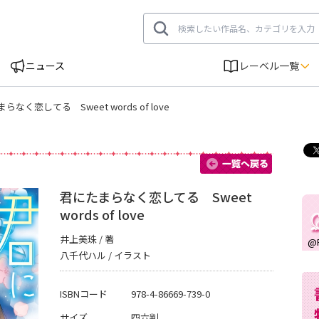
ニュース
レーベル一覧
らなく恋してる Sweet words of love
一覧へ
君にたまらなく恋してる Sweet
words of love
井上美珠 / 著
@
八千代ハル / イラスト
ISBNコード
978-4-86669-739-0
サイズ
四六判