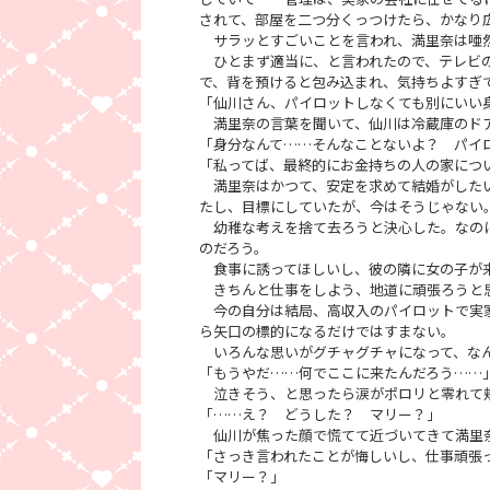
されて、部屋を二つ分くっつけたら、かなり
サラッとすごいことを言われ、満里奈は唖
ひとまず適当に、と言われたので、テレビの
で、背を預けると包み込まれ、気持ちよすぎ
「仙川さん、パイロットしなくても別にいい
満里奈の言葉を聞いて、仙川は冷蔵庫のド
「身分なんて……そんなことないよ？ パイ
「私ってば、最終的にお金持ちの人の家につ
満里奈はかつて、安定を求めて結婚がしたい
たし、目標にしていたが、今はそうじゃない
幼稚な考えを捨て去ろうと決心した。なのに
のだろう。
食事に誘ってほしいし、彼の隣に女の子が来
きちんと仕事をしよう、地道に頑張ろうと思
今の自分は結局、高収入のパイロットで実家
ら矢口の標的になるだけではすまない。
いろんな思いがグチャグチャになって、なん
「もうやだ……何でここに来たんだろう……
泣きそう、と思ったら涙がポロリと零れて
「……え？ どうした？ マリー？」
仙川が焦った顔で慌てて近づいてきて満里
「さっき言われたことが悔しいし、仕事頑張
「マリー？」