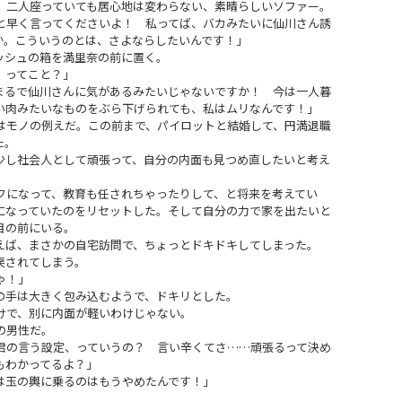
二人座っていても居心地は変わらない、素晴らしいソファー。
と早く言ってくださいよ！ 私ってば、バカみたいに仙川さん誘
か。こういうのとは、さよならしたいんです！」
ッシュの箱を満里奈の前に置く。
、ってこと？」
まるで仙川さんに気があるみたいじゃないですか！ 今は一人暮
い肉みたいなものをぶら下げられても、私はムリなんです！」
モノの例えだ。この前まで、パイロットと結婚して、円満退職
た。
し社会人として頑張って、自分の内面も見つめ直したいと考え
になって、教育も任されちゃったりして、と将来を考えてい
になっていたのをリセットした。そして自分の力で家を出たいと
目の前にいる。
ば、まさかの自宅訪問で、ちょっとドキドキしてしまった。
戻されてしまう。
ゃ！」
手は大きく包み込むようで、ドキリとした。
けで、別に内面が軽いわけじゃない。
の男性だ。
君の言う設定、っていうの？ 言い辛くてさ……頑張るって決め
もわかってるよ？」
は玉の輿に乗るのはもうやめたんです！」