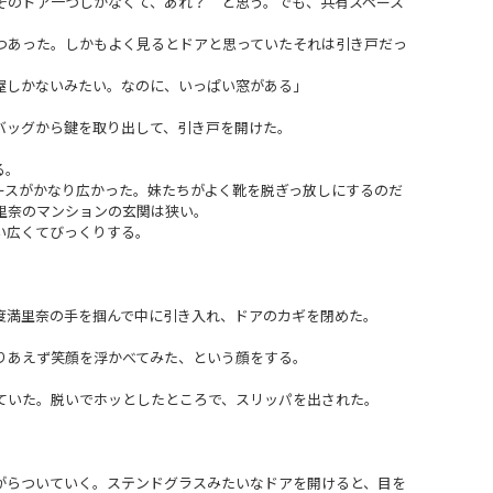
のドア一つしかなくて、あれ？ と思う。でも、共有スペース
あった。しかもよく見るとドアと思っていたそれは引き戸だっ
屋しかないみたい。なのに、いっぱい窓がある」
ッグから鍵を取り出して、引き戸を開けた。
る。
スがかなり広かった。妹たちがよく靴を脱ぎっ放しにするのだ
里奈のマンションの玄関は狭い。
い広くてびっくりする。
満里奈の手を掴んで中に引き入れ、ドアのカギを閉めた。
あえず笑顔を浮かべてみた、という顔をする。
いた。脱いでホッとしたところで、スリッパを出された。
らついていく。ステンドグラスみたいなドアを開けると、目を