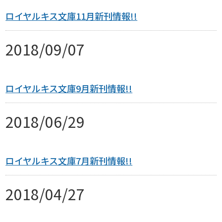
ロイヤルキス文庫11月新刊情報!!
作品一覧
スフレコミックス
BLノベル
2018/09/07
ロイヤルキス＆チュールキス
TLノベル
会社情報一覧
ピュールコミックス
少女コミック
会社概要
ロイヤルキス文庫9月新刊情報!!
フェアリーキス
ライトノベル
採用情報
2018/06/29
Miacomics
全作品ジャンル一覧へ
募集情報
BLUEMOON Novels
ロイヤルキス文庫7月新刊情報!!
PurComics募集情報
ペタル
2018/04/27
G-Lish LiKo
書店様向け試し読み・POPダウンロード