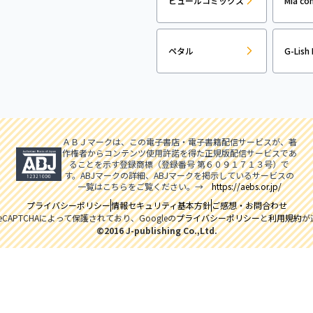
ピュールコミックス
Mia co
ペタル
G-Lish 
ＡＢＪマークは、この電子書店・電子書籍配信サービスが、著
作権者からコンテンツ使用許諾を得た正規版配信サービスであ
ることを示す登録商標（登録番号 第６０９１７１３号）で
す。ABJマークの詳細、ABJマークを掲示しているサービスの
一覧はこちらをご覧ください。→
https://aebs.or.jp/
プライバシーポリシー
情報セキュリティ基本方針
ご感想・お問合わせ
CAPTCHAによって保護されており、Googleの
プライバシーポリシー
と
利用規約
が
©2016 J-publishing Co.,Ltd.