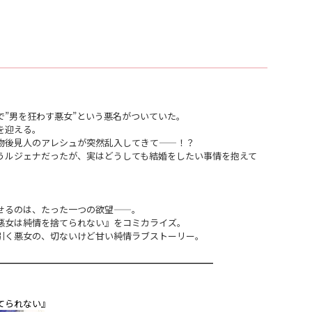
”男を狂わす悪女”という悪名がついていた。
を迎える。
物後見人のアレシュが突然乱入してきて——！？
うルジェナだったが、実はどうしても結婚をしたい事情を抱えて
せるのは、たった一つの欲望——。
悪女は純情を捨てられない』をコミカライズ。
引く悪女の、切ないけど甘い純情ラブストーリー。
━━━━━━━━━━━━━━━━━━━━━━━━
てられない』