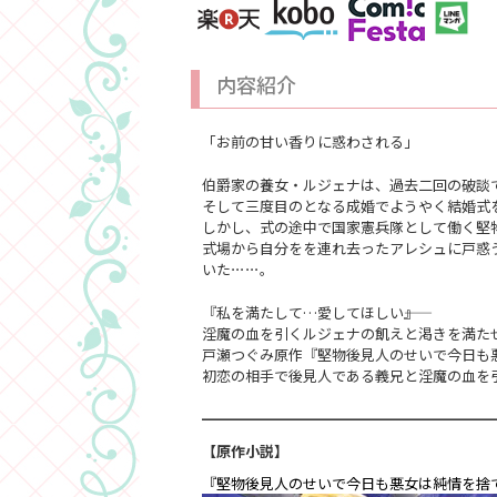
内容紹介
「お前の甘い香りに惑わされる」
伯爵家の養女・ルジェナは、過去二回の破談で
そして三度目のとなる成婚でようやく結婚式
しかし、式の途中で国家憲兵隊として働く堅
式場から自分をを連れ去ったアレシュに戸惑
いた⋯⋯。
『私を満たして…愛してほしい――』
淫魔の血を引くルジェナの飢えと渇きを満た
戸瀬つぐみ原作『堅物後見人のせいで今日も
初恋の相手で後見人である義兄と淫魔の血を
━━━━━━━━━━━━━━━━━━━━
【原作小説】
『堅物後見人のせいで今日も悪女は純情を捨