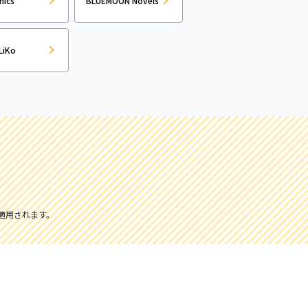
mics
BLUEMOON Novels
LiKo
適用されます。