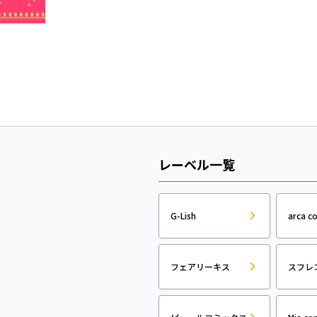
レーベル一覧
G-Lish
arca c
フェアリーキス
スフレ