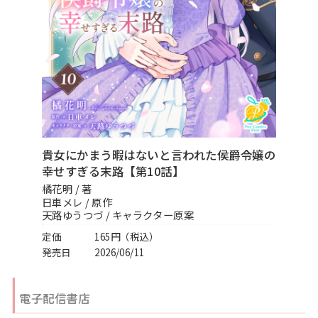
スフレコミックス
BLノベル
会社情報一覧
ロイヤルキス＆チュールキス
TLノベル
会社概要
ピュールコミックス
少女コミック
採用情報
フェアリーキス
ライトノベル
募集情報
貴女にかまう暇はないと言われた侯爵令嬢の
Miacomics
全作品ジャンル一覧へ
幸せすぎる末路【第10話】
PurComics募集情報
橘花明 / 著
BLUEMOON Novels
日車メレ / 原作
書店様向け試し読み・POPダウンロード
天路ゆうつづ / キャラクター原案
ペタル
定価
165円（税込）
ご感想・お問合わせ
発売日
2026/06/11
G-Lish LiKo
電子配信書店