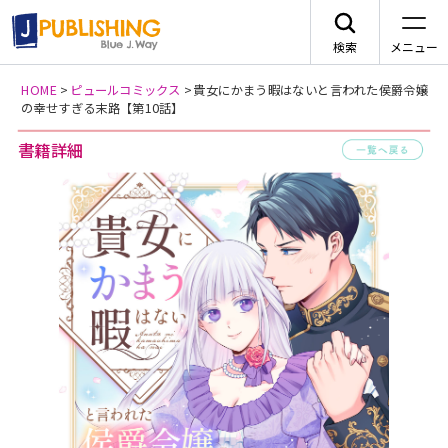
検索
メニュー
HOME
>
ピュールコミックス
>
貴女にかまう暇はないと言われた侯爵令嬢
の幸せすぎる末路【第10話】
JA
書籍詳細
一
レーベルから探す
arca comics
ジャンルから探す
メニュー
G-Lish
BLコミック
ニュース
カクテルキス文庫
TLコミック
作品一覧