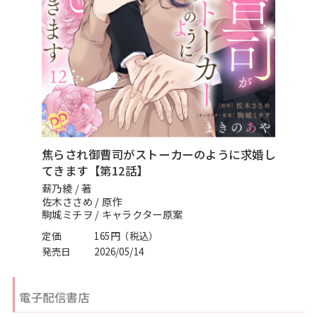
スフレコミックス
BLノベル
会社情報一覧
ロイヤルキス＆チュールキス
TLノベル
会社概要
ピュールコミックス
少女コミック
採用情報
フェアリーキス
ライトノベル
募集情報
焦らされ御曹司がストーカーのように求婚し
Miacomics
全作品ジャンル一覧へ
てきます【第12話】
PurComics募集情報
薪乃綾 / 著
BLUEMOON Novels
佐木ささめ / 原作
書店様向け試し読み・POPダウンロード
駒城ミチヲ / キャラクター原案
ペタル
定価
165円（税込）
ご感想・お問合わせ
発売日
2026/05/14
G-Lish LiKo
電子配信書店