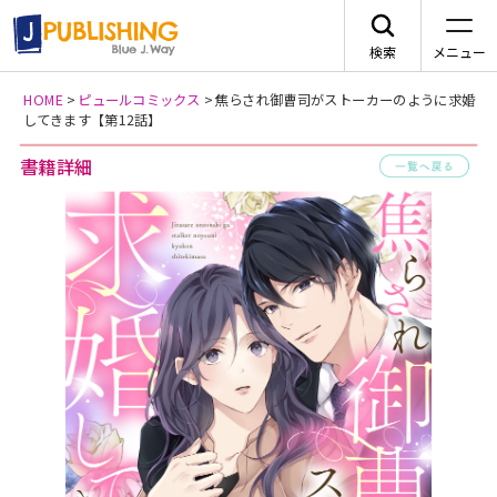
検索
メニュー
HOME
>
ピュールコミックス
>
焦らされ御曹司がストーカーのように求婚
してきます【第12話】
JA
書籍詳細
一
レーベルから探す
arca comics
ジャンルから探す
メニュー
G-Lish
BLコミック
ニュース
カクテルキス文庫
TLコミック
作品一覧