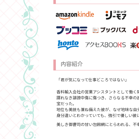
内容紹介
「君が気になって仕事どころではない」
香料輸入会社の営業アシスタントとして働く
謂れなき誹謗中傷に傷つき、さらなる不幸の
宝だった。
地位も美貌も兼ね備えた彼が、なぜ地味な自
身分違いとわかっていても、強引で優しい彼
美しき御曹司の甘い包囲網にとらわれる、不