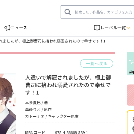
ニュース
レーベル一覧
れましたが、極上御曹司に拾われ溺愛されたので幸せです！1
一覧へ
@
人違いで解雇されましたが、極上御
曹司に拾われ溺愛されたので幸せで
す！1
本多夏巳 / 著
華藤りえ / 原作
カトーナオ / キャラクター原案
ISBNコード
978-4-86669-589-1