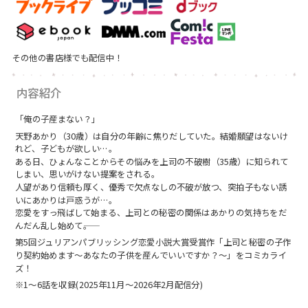
その他の書店様でも配信中！
内容紹介
「俺の子産まない？」
天野あかり（30歳）は自分の年齢に焦りだしていた。結婚願望はないけ
れど、子どもが欲しい…。
ある日、ひょんなことからその悩みを上司の不破樹（35歳）に知られて
しまい、思いがけない提案をされる。
人望があり信頼も厚く、優秀で欠点なしの不破が放つ、突拍子もない誘
いにあかりは戸惑うが…。
恋愛をすっ飛ばして始まる、上司との秘密の関係はあかりの気持ちをだ
んだん乱し始めて――。
第5回ジュリアンパブリッシング恋愛小説大賞受賞作「上司と秘密の子作
り契約始めます～あなたの子供を産んでいいですか？～」をコミカライ
ズ！
※1～6話を収録(2025年11月～2026年2月配信分)