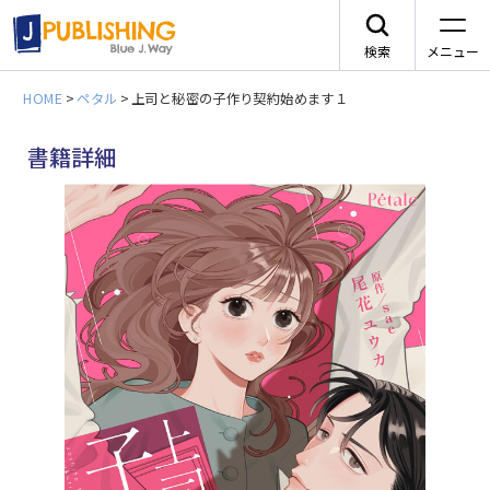
検索
メニュー
HOME
>
ペタル
>
上司と秘密の子作り契約始めます１
JA
書籍詳細
一
レーベルから探す
arca comics
ジャンルから探す
メニュー
G-Lish
BLコミック
ニュース
カクテルキス文庫
TLコミック
作品一覧