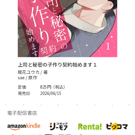
スフレコミックス
BLノベル
会社情報一覧
ロイヤルキス＆チュールキス
TLノベル
会社概要
ピュールコミックス
少女コミック
採用情報
フェアリーキス
ライトノベル
募集情報
上司と秘密の子作り契約始めます１
Miacomics
全作品ジャンル一覧へ
尾花ユウカ / 著
PurComics募集情報
sae / 原作
BLUEMOON Novels
定価
825円（税込）
書店様向け試し読み・POPダウンロード
発売日
2026/06/15
ペタル
ご感想・お問合わせ
電子配信書店
G-Lish LiKo