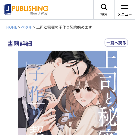
検索
メニュー
HOME
>
ペタル
>
上司と秘密の子作り契約始めます
JA
書籍詳細
一覧へ戻る
レーベルから探す
arca comics
ジャンルから探す
メニュー
G-Lish
BLコミック
ニュース
カクテルキス文庫
TLコミック
作品一覧