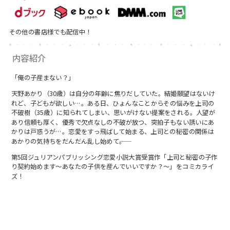
その他の書店様でも配信中！
内容紹介
「俺の子産まない？」
天野あかり（30歳）は自分の年齢に焦りだしていた。結婚願望はないけ
れど、子どもが欲しい…。ある日、ひょんなことからその悩みを上司の
不破樹（35歳）に知られてしまい、思いがけない提案をされる。人望が
あり信頼も厚く、優秀で欠点なしの不破が放つ、突拍子もない誘いにあ
かりは戸惑うが…。恋愛をすっ飛ばして始まる、上司との秘密の関係は
あかりの気持ちをだんだん乱し始めて――。
第5回ジュリアンパブリッシング恋愛小説大賞受賞作「上司と秘密の子作
り契約始めます～あなたの子供を産んでいいですか？～」をコミカライ
ズ！