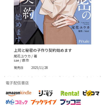
スフレコミックス
BLノベル
会社情報一覧
ロイヤルキス＆チュールキス
TLノベル
会社概要
ピュールコミックス
少女コミック
採用情報
フェアリーキス
ライトノベル
募集情報
上司と秘密の子作り契約始めます
Miacomics
全作品ジャンル一覧へ
尾花ユウカ / 著
PurComics募集情報
sae / 原作
BLUEMOON Novels
発売日
2025/11/28
書店様向け試し読み・POPダウンロード
ペタル
ご感想・お問合わせ
電子配信書店
G-Lish LiKo