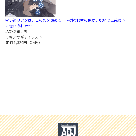
スフレコミックス
BLノベル
会社情報一覧
ロイヤルキス＆チュールキス
呪い師リアンは、この恋を諦める ～嫌われ者の俺が、呪いで王弟殿下
TLノベル
に惚れられた～
会社概要
入野沙織 / 著
ピュールコミックス
少女コミック
ミギノヤギ / イラスト
採用情報
定価 1,320円（税込）
フェアリーキス
ライトノベル
募集情報
Miacomics
全作品ジャンル一覧へ
PurComics募集情報
BLUEMOON Novels
書店様向け試し読み・POPダウンロード
ペタル
ご感想・お問合わせ
G-Lish LiKo