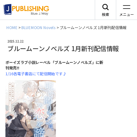
検索
メニュー
HOME
>
BLUEMOON Novels
>
ブルームーンノベルズ 1月新刊配信情報
JA
2025.12.22
ブルームーンノベルズ 1月新刊配信情報
ボーイズラブ小説レーベル「ブルームーンノベルズ」に新
刊発売!!
1/16各電子書店にて配信開始です♪
レーベルから探す
arca comics
ジャンルから探す
メニュー
G-Lish
BLコミック
ニュース
カクテルキス文庫
TLコミック
作品一覧