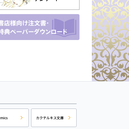
omics
カクテルキス文庫