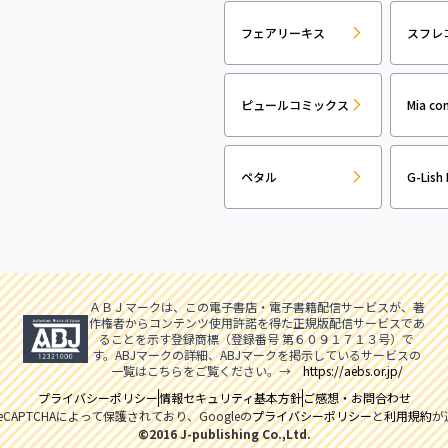
フェアリーキス
スフレ
ピュールコミックス
Mia co
ペタル
G-Lish 
ＡＢＪマークは、この電子書店・電子書籍配信サービスが、著
作権者からコンテンツ使用許諾を得た正規版配信サービスであ
ることを示す登録商標（登録番号 第６０９１７１３号）で
す。ABJマークの詳細、ABJマークを掲示しているサービスの
一覧はこちらをご覧ください。→
https://aebs.or.jp/
プライバシーポリシー
情報セキュリティ基本方針
ご感想・お問合わせ
CAPTCHAによって保護されており、Googleの
プライバシーポリシー
と
利用規約
が
©2016 J-publishing Co.,Ltd.