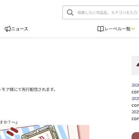
ニュース
レーベル一覧
202
ックシーモア様にて先行配信されます。
co
202
co
202
co
ですか？～』