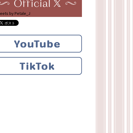
eets by Petale_J