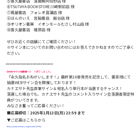
⑤喜久屋書店 漫画館阿倍野店 様
⑥TSUTAYA BOOKSTORE川崎駅前店 様
⑦蔦屋書店 フォレオ菖蒲店 様
⑧ほんのいえ 宮脇書店 越谷店 様
⑨オリオン書房 イオンモールむさし村山店 様
⑩喜久屋書店 橿原店 様
ぜひお近くの店舗にてご確認ください！
※サイン本についてのお問い合わせにはお答えできかねますのでご了承く
ださい。
=======================
【WEBサイン会開催！】
※終了しました。
『永久指名おねがいします！』最終第16巻発売を記念して、書泉様にて
抽選WEBサイン会を開催しております！
カナエサト先生直筆サイン＆宛名入り単行本が当選するチャンス！
落選した場合でも、カナエサト先生のコメント入りサイン会落選者限定特
典がついてきます。
みなさま奮ってご応募ください！
■応募締切：2025年1月13日(月) 23:59 まで
▼ご応募はこちらから
https://www.shosen.co.jp/event/27792/