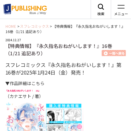
検索
メニュー
HOME
>
スフレコミックス
>
【特典情報】『永久指名おねがいします！』
16巻（1/21 追記あり）
JA
2024.12.27
【特典情報】『永久指名おねがいします！』16巻
（1/21 追記あり）
スフレコミックス『永久指名おねがいします！』第
レーベルから探す
16巻が2025年1月24日（金）発売！
▼作品詳細はこちら
arca comics
ジャンルから探す
『永久指名おねがいします！ 16』
（カナエサト / 著）
メニュー
G-Lish
BLコミック
ニュース
カクテルキス文庫
TLコミック
作品一覧