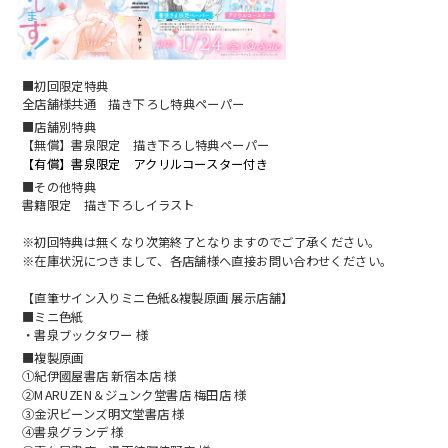
スフレコミックス
BLノベル
会社情報一覧
ロイヤルキス＆チュールキス
TLノベル
■初回限定特典
会社概要
全店舗様共通 描き下ろし特典ペーパー
ピュールコミックス
少女コミック
■店舗別特典
採用情報
【無償】書泉限定 描き下ろし特典ペーパー
【有償】書泉限定 アクリルコースター付き
フェアリーキス
ライトノベル
■その他特典
募集情報
書籍限定 描き下ろしイラスト
Miacomics
全作品ジャンル一覧へ
PurComics募集情報
※初回特典は無くなり次第終了となりますのでご了承ください。
※在庫状況につきまして、各店舗様へ直接お問い合わせください。
BLUEMOON Novels
書店様向け試し読み・POPダウンロード
【直筆サイン入りミニ色紙&複製原画 展示店舗】
■ミニ色紙
ペタル
・書泉ブックタワー 様
ご感想・お問合わせ
■複製原画
①紀伊國屋書店 新宿本店 様
G-Lish LiKo
②MARUZEN＆ジュンク堂書店 梅田店 様
③金沢ビーンズ明文堂書店 様
④書泉グランデ 様