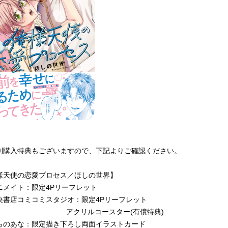
別購入特典もございますので、下記よりご確認ください。
様天使の恋愛プロセス／ほしの世界】
ニメイト：限定4Pリーフレット
央書店コミコミスタジオ：限定
4P
リーフレット
クリルコースター(有償特典)
らのあな：限定描き下ろし両面イラストカード