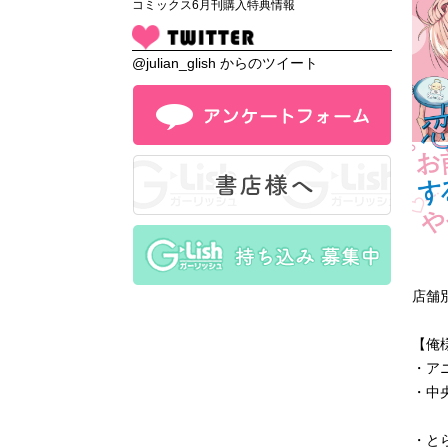
コミックス6月刊購入特典情報
@julian_glish からのツイート
-
-
店舗
-
【俺
・ア
・中
.
ア
・と