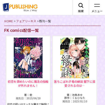
検索
メニュー
HOME
>
フェアリーキス
>
既刊一覧
JA
FK comics配信一覧
レーベルから探す
arca comics
ジャンルから探す
メニュー
初恋を諦めたいのに魔法の指輪
落ちこぼれ子竜の縁談 閣下に溺
G-Lish
BLコミック
が外れません！
愛されるのは…
ニュース
著：砦
著：池森あゆ
カクテルキス文庫
TLコミック
原作：くるひなた
発売日：2025/06/20
作品一覧
発売日：2025/01/10
初恋の呪いはエッチな魔法で解除!?