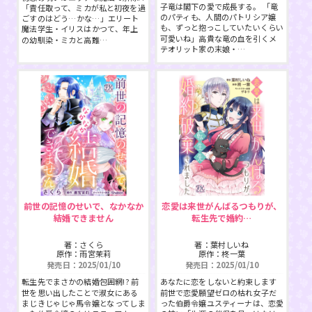
子竜は閣下の愛で成長する。 「竜
スフレコミックス
「責任取って、ミカが私と初夜を過
BLノベル
のパティも、人間のパトリシア嬢
ごすのはどう…かな…」エリート
会社情報一覧
も、ずっと抱っこしていたいくらい
魔法学生・イリスはかつて、年上
可愛いね」高貴な竜の血を引くメ
の幼馴染・ミカと高難…
ロイヤルキス＆チュールキス
TLノベル
テオリット家の末娘・…
会社概要
ピュールコミックス
少女コミック
採用情報
フェアリーキス
ライトノベル
募集情報
Miacomics
全作品ジャンル一覧へ
PurComics募集情報
BLUEMOON Novels
書店様向け試し読み・POPダウンロード
前世の記憶のせいで、なかなか
恋愛は来世がんばるつもりが、
結婚できません
転生先で婚約…
ペタル
ご感想・お問合わせ
著：さくら
著：葉村しいね
原作：雨宮茉莉
原作：柊一葉
発売日：2025/01/10
発売日：2025/01/10
G-Lish LiKo
転生先でまさかの結婚包囲網!? 前
あなたに恋をしないと約束します
世を思い出したことで淑女にある
前世で恋愛願望ゼロの枯れ女子だ
まじきじゃじゃ馬令嬢となってしま
った伯爵令嬢ユスティーナは、恋愛