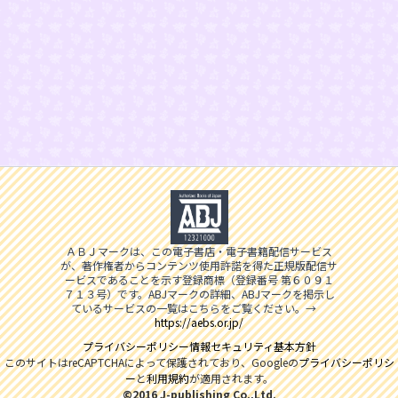
ＡＢＪマークは、この電子書店・電子書籍配信サービス
が、著作権者からコンテンツ使用許諾を得た正規版配信サ
ービスであることを示す登録商標（登録番号 第６０９１
７１３号）です。ABJマークの詳細、ABJマークを掲示し
ているサービスの一覧はこちらをご覧ください。→
https://aebs.or.jp/
プライバシーポリシー
情報セキュリティ基本方針
このサイトはreCAPTCHAによって保護されており、Googleの
プライバシーポリシ
ー
と
利用規約
が適用されます。
©2016 J-publishing Co.,Ltd.