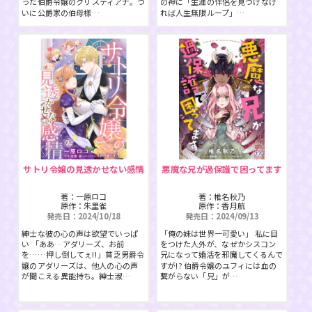
った伯爵令嬢のクリスティアナ。つ
の神に「生涯の伴侶を見つけなけ
いに公爵家の伯母様…
れば人生無限ループ」…
サトリ令嬢の見透かせない感情
悪魔な兄が過保護で困ってます
著：一原ロコ
著：椎名秋乃
原作：朱里雀
原作：香月航
発売日：2024/10/18
発売日：2024/09/13
紳士な彼の心の声は欲望でいっぱ
「俺の妹は世界一可愛い」 私に目
い 「ああ…アダリーズ、お前
をつけた人外が、なぜかシスコン
を……押し倒してぇ!!」貧乏男爵令
兄になって婚活を邪魔してくるんで
嬢のアダリーズは、他人の心の声
すが!? 伯爵令嬢のユフィには血の
が聞こえる異能持ち。紳士淑…
繋がらない「兄」が…