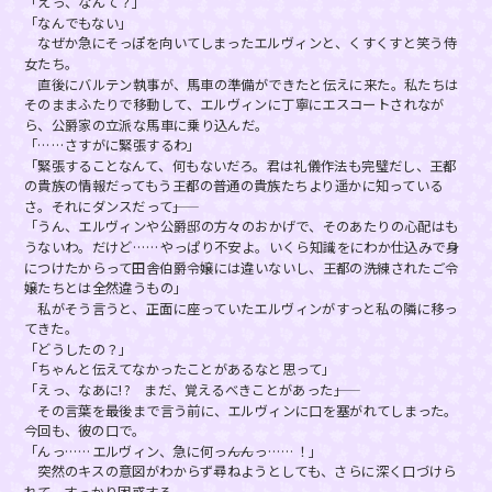
「えっ、なんて？」
「なんでもない」
なぜか急にそっぽを向いてしまったエルヴィンと、くすくすと笑う侍
女たち。
直後にバルテン執事が、馬車の準備ができたと伝えに来た。私たちは
そのままふたりで移動して、エルヴィンに丁寧にエスコートされなが
ら、公爵家の立派な馬車に乗り込んだ。
「……さすがに緊張するわ」
「緊張することなんて、何もないだろ。君は礼儀作法も完璧だし、王都
の貴族の情報だってもう王都の普通の貴族たちより遥かに知っている
さ。それにダンスだって――」
「うん、エルヴィンや公爵邸の方々のおかげで、そのあたりの心配はも
うないわ。だけど……やっぱり不安よ。いくら知識をにわか仕込みで身
につけたからって田舎伯爵令嬢には違いないし、王都の洗練されたご令
嬢たちとは全然違うもの」
私がそう言うと、正面に座っていたエルヴィンがすっと私の隣に移っ
てきた。
「どうしたの？」
「ちゃんと伝えてなかったことがあるなと思って」
「えっ、なあに!? まだ、覚えるべきことがあった――」
その言葉を最後まで言う前に、エルヴィンに口を塞がれてしまった。
今回も、彼の口で。
「んっ……エルヴィン、急に何っ――んんっ……！」
突然のキスの意図がわからず尋ねようとしても、さらに深く口づけら
れて、すっかり困惑する。