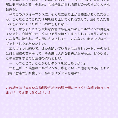
場に歓声が上がる。それも、会場全体が揺れるほどのものすごく大きな
歓声が。
今のこのパフォーマンスに、そんなに盛り上がる要素があっただろう
か。こんなことでこれだけ場を盛り上げてくれるなんて、王都の人たち
ってものすごくノリがいいのかもしれない。
でも、今もまだとても真剣な表情で私を見つめるエルヴィンの目を見
ていると、心臓がおかしくなりそうなほどドキドキしてしまう。だって
こんな風に跪かれ、手の甲にキスされて……こんなの、まるでプロポー
ズでもされたみたいだもの。
エルヴィンに続いて、ほかの跪いている男性たちもパートナーの女性
に対し同様の宣言をして、その度に大きな歓声が上がった。どうやら、
この宣言をするのは王都の流行らしい。
「……ってことで、ここからはダンスを楽しもうか！」
立ち上がった笑顔のエルヴィンが、私をぐいっと抱き寄せる。それと
同時に音楽が流れ出して、私たちはダンスを始めた。
この続きは「大嫌いな幼馴染が初恋の騎士様にそっくりな顔で迫ってき
ます!?」でお楽しみください♪