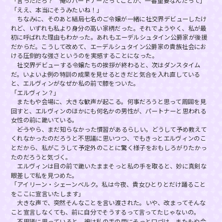
「言っただろ？ 俺のパートナーだってことが、一番重要なんだって」
「ええ、本当にそうみたいね！」
ちなみに、そのあと結局七名のご令嬢が一緒に社交界デビューしたけ
れど、いずれも私より身分の高い家柄だった。それでようやく、私が最
初に呼ばれた理由もわかった。あれもエーデルシュタイン公爵家が後援
だからだ。こうして改めて、エーデルシュタイン公爵家の貴族社会にお
ける圧倒的な強さというのを実感することになった。
社交界デビューする令嬢たちの挨拶が終わると、次はダンスタイム
だ。いよいよ例の特訓の成果を見せるときだと気合を入れ直している
と、エルヴィンがなぜか私の前で膝をついた。
「エルヴィン？」
またもや会場に、大きな歓声が起こる。何事だろうと思って周囲を見
回すと、エルヴィンのほかにも何名かの男性が、パートナーと思われる
女性の前に跪いている。
――どうやら、まだ知らなかった慣習があるらしい。どうして予め教えて
くれなかったのだろうと不思議に思いつつ、でもきっとエルヴィンのこ
とだから、私がこうして予定外のことに驚く様子をおもしろがりたかっ
たのだろうと気づく。
エルヴィンは目の前で跪いたままそっと私の手を取ると、妙に真剣な
眼差しで私を見つめた。
「アイリーン・シェーンベルク。私は今夜、貴女ひとりとだけ踊ること
をここに宣言いたします」
大きな声で、突然そんなことを言い渡された。いや、改まってそんな
こと宣言しなくても、前に自分でそうするって言ってたじゃないの。
不思議に思っていると、彼は私の手の甲にそっと口づけ、またもや会