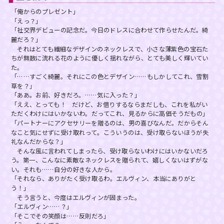
「俺からのプレゼント」
「えっ？」
「社交界デビューの記念だ。今日のドレスに合わせて作らせたんだ。綺
麗だろ？」
それはとても繊細なデザインのネックレスで、小さな薄紫色の宝石た
ちが無数に流れる花のように優しく揺れながら、とても美しく輝いてい
た。
「……すごく綺麗。それにこの色とデザイン……もしかしてこれ、雪割
草を？」
「ああ。お前、好きだろ。……気に入った？」
「ええ、とっても！ だけど、お借りするならまだしも、これを私がい
ただくわけにはいかないわ。だってこれ、見るからに高価そうだもの」
「パートナーにアクセサリーを贈るのは、男の喜びなんだ。だからそん
なこと気にせずに受け取れって。こういうのは、受け取らないほうが失
礼なんだからな？」
そんな風に言われてしまったら、受け取らないわけにはいかないだろ
う。第一、こんなに素敵なネックレスを贈られて、嬉しくないはずがな
い。それも……自分の好きな人から。
「それなら、ありがたく受け取るわ。エルヴィン、本当にありがと
う！」
そう言うと、今度はエルヴィンが固まった。
「エルヴィン……？」
「そこでその笑顔は……反則だろ」