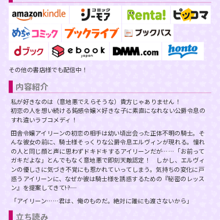
スフレコミックス
BLノベル
会社情報一覧
ロイヤルキス＆チュールキス
TLノベル
会社概要
ピュールコミックス
少女コミック
採用情報
その他の書店様でも配信中！
フェアリーキス
ライトノベル
内容紹介
募集情報
私が好きなのは（意地悪でえらそうな）貴方じゃありません！
Miacomics
初恋の人を想い続ける鈍感令嬢×好きな子に素直になれない公爵令息の
全作品ジャンル一覧へ
PurComics募集情報
すれ違いラブコメディ！
田舎令嬢アイリーンの初恋の相手は幼い頃出会った正体不明の騎士。そ
BLUEMOON Novels
んな彼女の前に、騎士様そっくりな公爵令息エルヴィンが現れる。憧れ
書店様向け試し読み・POPダウンロード
の人と同じ顔と声に思わずドキドキするアイリーンだが……「お前って
ガキだよな」とんでもなく意地悪で即刻天敵認定！ しかし、エルヴィ
ペタル
ご感想・お問合わせ
ンの優しさに気づき不覚にも惹かれていってしまう。気持ちの変化に戸
惑うアイリーンに、なぜか彼は騎士様を誘惑するための『秘密のレッス
ン』を提案してきて――!?
G-Lish LiKo
「アイリーン……君は、俺のものだ。絶対に――誰にも渡さないから」
立ち読み