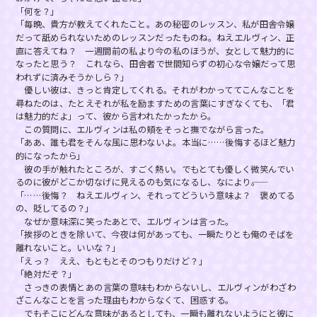
「何を？」
「毎晩、貴方が教えてくれたこと。あの秘密のレッスン、私が田舎令嬢
だって舐められないためのレッスンだったものね。ねえエルヴィン、正
直に答えてね？ 一週間前の私より今の私のほうが、女として魅力的に
なったと思う？ これなら、田舎者で世間知らずの初心な令嬢だって思
われずに済みそうかしら？」
優しい彼は、きっと肯定してくれる。それがわかっててこんなことを
尋ねたのは、たとえそれが私を励ますための言葉にすぎなくても、「君
は魅力的だよ」って、彼から言われたかったから。
この質問に、エルヴィンは私の頬をそっと撫でながら言った。
「ああ、誰も君をそんな風に思わないよ。本当に……後悔するほど魅力
的になったから」
彼の手が触れたところが、すごく熱い。でもとても優しく微笑んでい
るのに彼がどこか切なげに見えるのも気になるし、なにより――。
「……後悔？ ねえエルヴィン、それってどういう意味よ？ 褒めてる
の、貶してるの？」
なぜか意味深に笑ったあとで、エルヴィンは言った。
「挨拶のときを除いて、今夜は何があっても、一瞬たりとも俺のそばを
離れないこと。いいな？」
「えっ？ ええ、もともとそのつもりだけど？」
「絶対だぞ？」
さっきの表情とあの言葉の意味もわからないし、エルヴィンがわざわ
ざこんなことを言った理由もわからなくて、困惑する。
でもそこにどんな意味があるとしても、一瞬も離れないようにと彼に