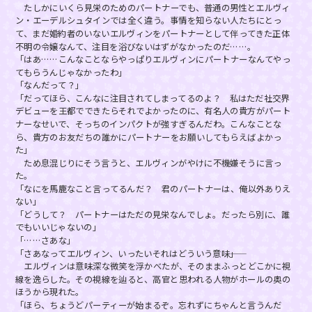
たしかにいくら見栄のためのパートナーでも、普通の男性とエルヴィ
ン・エーデルシュタインでは全く違う。事情を知らない人たちにとっ
て、まだ婚約者のいないエルヴィンをパートナーとして伴ってきた正体
不明の令嬢なんて、注目を浴びないはずがなかったのだ……。
「はあ……こんなことならやっぱりエルヴィンにパートナーなんてやっ
てもらうんじゃなかったわ」
「なんだって？」
「だってほら、こんなに注目されてしまってるのよ？ 私はただ社交界
デビューを王都でできたらそれでよかったのに、有名人の貴方がパート
ナーなせいで、そっちのインパクトが強すぎるんだわ。こんなことな
ら、貴方のお友だちの誰かにパートナーをお願いしてもらえばよかっ
た」
ため息混じりにそう言うと、エルヴィンがやけに不機嫌そうに言っ
た。
「なにを馬鹿なこと言ってるんだ？ 君のパートナーは、俺以外ありえ
ない」
「どうして？ パートナーはただの見栄なんでしょ。だったら別に、誰
でもいいじゃないの」
「……さあな」
「さあなってエルヴィン、いったいそれはどういう意味――」
エルヴィンは意味深な微笑を浮かべたが、そのままふっとどこかに視
線を逸らした。その視線を辿ると、高官と思われる人物がホールの奥の
ほうから現れた。
「ほら、ちょうどパーティーが始まるぞ。忘れずにちゃんと言うんだ