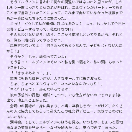
そうエルヴィンに言われて何かの間違いではないかと思ったが、しか
しもう一度はっきりと私の名が呼ばれ、エルヴィンがパートナーである
ことまで言及されたことによって、これまで向いていなかった視線まで
もが一斉に私たちふたりに集まった。
「えっ!? どうして私が最初に呼ばれるのよ!? はっ、もしかして今日社
交界デビューするのって、私だけなの!?」
「そんなわけないだろ。ほら、ここから応援しといてやるから。それと
も、俺も一緒に行ってやろうか？」
「馬鹿言わないでよ！ 付き添ってもらうなんて、子どもじゃないんだ
から！」
「そうか？ じゃ、頑張ってこいよ」
そう言ってエルヴィンはぐいっと私を引っ張ると、私の頭にちゅっと
キスをした。
「「「きゃあああっ！」」」
悲鳴にも似た黄色い声が、大きなホール中に響き渡った。
「ちょ、ちょっとエルヴィン!? いったいなんのつもり――！」
「早く行けって！ みんな待ってるぞ！」
彼の予想外の行動に唖然としつつ、でも仕方がないのでそのまま前に
出て、壇上へと上がった。
会場中の視線が一身に集まり、本当に卒倒しそう……だけど、たくさ
んの人に協力してもらって迎えたこの社交界デビュー、失敗するわけに
はいかない。
深呼吸。そして、エルヴィンのほうを見る。いつもの、ちょっと意地
悪なあの笑顔を見たら……なぜか嘘みたいに、安心できてしまった。