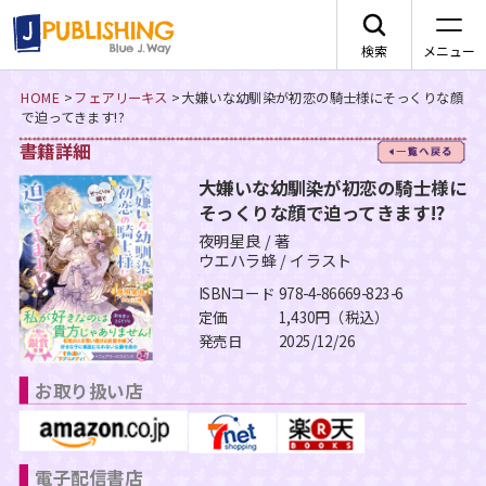
検索
メニュー
HOME
>
フェアリーキス
>
大嫌いな幼馴染が初恋の騎士様にそっくりな顔
で迫ってきます!?
JA
書籍詳細
一
大嫌いな幼馴染が初恋の騎士様に
そっくりな顔で迫ってきます!?
夜明星良 / 著
ウエハラ蜂 / イラスト
レーベルから探す
ISBNコード
978-4-86669-823-6
定価
1,430円（税込）
arca comics
ジャンルから探す
発売日
2025/12/26
メニュー
G-Lish
BLコミック
お取り扱い店
ニュース
カクテルキス文庫
TLコミック
作品一覧
電子配信書店