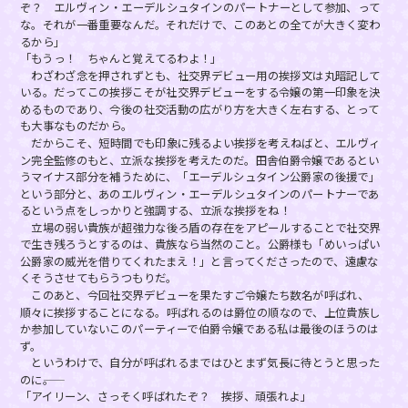
ぞ？ エルヴィン・エーデルシュタインのパートナーとして参加、って
な。それが一番重要なんだ。それだけで、このあとの全てが大きく変わ
るから」
「もうっ！ ちゃんと覚えてるわよ！」
わざわざ念を押されずとも、社交界デビュー用の挨拶文は丸暗記して
いる。だってこの挨拶こそが社交界デビューをする令嬢の第一印象を決
めるものであり、今後の社交活動の広がり方を大きく左右する、とって
も大事なものだから。
だからこそ、短時間でも印象に残るよい挨拶を考えねばと、エルヴィ
ン完全監修のもと、立派な挨拶を考えたのだ。田舎伯爵令嬢であるとい
うマイナス部分を補うために、「エーデルシュタイン公爵家の後援で」
という部分と、あのエルヴィン・エーデルシュタインのパートナーであ
るという点をしっかりと強調する、立派な挨拶をね！
立場の弱い貴族が超強力な後ろ盾の存在をアピールすることで社交界
で生き残ろうとするのは、貴族なら当然のこと。公爵様も「めいっぱい
公爵家の威光を借りてくれたまえ！」と言ってくださったので、遠慮な
くそうさせてもらうつもりだ。
このあと、今回社交界デビューを果たすご令嬢たち数名が呼ばれ、
順々に挨拶することになる。呼ばれるのは爵位の順なので、上位貴族し
か参加していないこのパーティーで伯爵令嬢である私は最後のほうのは
ず。
というわけで、自分が呼ばれるまではひとまず気長に待とうと思った
のに――。
「アイリーン、さっそく呼ばれたぞ？ 挨拶、頑張れよ」