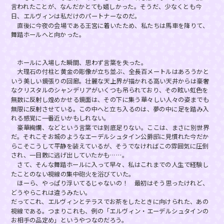
言われたことが、なんだかとても嬉しかった。そうだ、少なくとも今
日、エルヴィンは私だけのパートナーなのだ。
直後に今夜の会場である王宮に着いたため、私たちは馬車を降りて、
舞踏ホールへと向かった。
ホールに入場した瞬間、思わず言葉を失った。
大理石の付柱と黄金の彫像が立ち並ぶ、全長百メートルはあろうかと
いう美しい鏡張りの回廊。壮麗な天上界が描かれる高い天井からは豪奢
なクリスタルのシャンデリアがいくつも吊られており、その眩い虹色を
無数に反射し煌めかせる鏡面は、その下に集う華々しい人々の姿までも
無限に反射させている。この中へと立ち入るのは、夢の中に足を踏み入
れる感覚に一番近いかもしれない。
豪華絢爛、などという言葉では到底足りない。ここは、まさに別世界
だ。それこそお城のようなエーデルシュタイン公爵邸に見慣れた今だか
らこそこうして平静を装えているが、そうでなければこの雰囲気に圧倒
され、一目散に逃げ出していたかも……。
さて、そんな舞踏ホールに入って早々、私はこれまでの人生で経験し
たことのない視線の集中砲火を浴びていた。
ほーら、やっぱり浮いてるじゃないの！ 最初はそう思ったけれど、
どうやらこれは違うみたい。
だってこれ、エルヴィンとテラスでお茶をしたときに向けられた、あの
視線である。つまりこれも、例の「エルヴィン・エーデルシュタインの
お相手の品定め」というやつなのだろう。