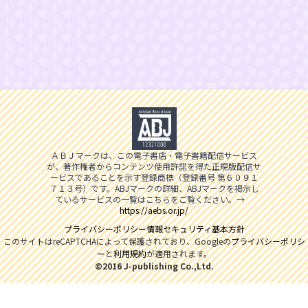
ＡＢＪマークは、この電子書店・電子書籍配信サービス
が、著作権者からコンテンツ使用許諾を得た正規版配信サ
ービスであることを示す登録商標（登録番号 第６０９１
７１３号）です。ABJマークの詳細、ABJマークを掲示し
ているサービスの一覧はこちらをご覧ください。→
https://aebs.or.jp/
プライバシーポリシー
情報セキュリティ基本方針
このサイトはreCAPTCHAによって保護されており、Googleの
プライバシーポリシ
ー
と
利用規約
が適用されます。
©2016 J-publishing Co.,Ltd.