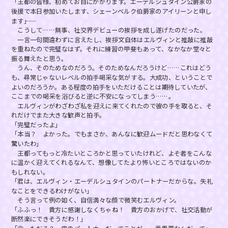
「王都の皆様、初めてお目にかかります。エーデルシュタイン公爵家の
後援で本日参加いたします、シェーンベルク伯爵家のアイリーンと申し
ます――」
こうして……無事、社交界デビューの挨拶を成し遂げたのだった。
一言一句間違わずに言えたし、挨拶文自体はエルヴィンと推敲に推敲
を重ねたので完璧なはず。それに練習の甲斐もあって、なかなか堂々と
振る舞えたと思う。
うん、そのためなのだろう。そのためなんだろうけど……これはどう
も、尋常じゃないレベルの拍手喝采な気がする。大成功、ということで
よいのだろうか。ある程度の拍手をいただけることは期待していたが、
ここまでの喝采を浴びると逆に不安になってしまう……。
エルヴィンがわざわざ私を迎えに来てくれたので彼の手を取ると、そ
れだけでまた大きな歓声と拍手。
「完璧だったよ」
「本当？ よかった。でもまさか、あんなに歓迎ムードだと思わなくて
驚いたわ」
王都ってもっと冷たいところかと思っていたけれど、よそ者をこんな
に温かく迎えてくれるなんて、想像してたより怖いところではないのか
もしれない。
「君は、エルヴィン・エーデルシュタインのパートナーだからな。失礼
なことをできるわけがない」
そう言って例の如く、自信満々な顔で微笑むエルヴィン。
「ふふっ！ 貴方に感謝しなくちゃね！ 貴方のおかげで、社交活動が
断然楽にできそうだわ！」