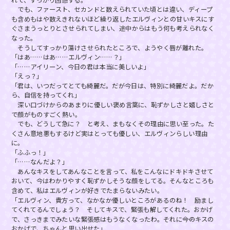
でも、ファースト、セカンドと数えられていた頃とは違い、ディープ
も含めもはや数えきれないほど繰り返したエルヴィンとの甘いキスにす
ぐさまうっとりとさせられてしまい、途中からはもう何も考えられなく
なった。
そうしてすっかり蕩けさせられたところで、ようやく唇が離れた。
「はあ……はあ……エルヴィン……？」
「……アイリーン、今日の君は本当に美しいよ」
「えっ？」
「君は、いつだってとても綺麗だ。だが今日は、特別に綺麗だよ。だか
ら、自信を持ってくれ」
深い口づけからのあまりに優しい褒め言葉に、恥ずかしさと嬉しさと
で顔がものすごく熱い。
でも、どうして急に？ と考え、まもなくその理由に思い至った。た
くさん意地悪もするけど実はとっても優しい、エルヴィンらしい理由
に。
「ふふっ！」
「……なんだよ？」
あんなキスをしてあんなことを言って、私をこんなにドキドキさせて
おいて、今はわかりやすく恥ずかしそうな顔をしてる。そんなところも
含めて、私はエルヴィンが好きでたまらないみたい。
「エルヴィン、貴方って、なかなか優しいところがあるのね！ 励まし
てくれてるんでしょう？ そしてキスで、緊張も解してくれた。おかげ
で、さっきまでみたいな緊張感はもうなくなったわ。それに――今のキスの
おかげで、ちゃんと思い出せた」