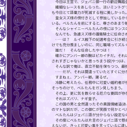
今日は王宮で、ジェパニ御一行の歓迎舞踏会
繊細なレースをあしらった、淡いミントグリ
も今日とて語彙力が死滅する程に美しかった
皇女スズ様の傍付きとして参加しているから
いる。ベルたんを前にすると、尊さのあまり瞳
そんなシャイニーベルたんの傍にはランス
なんでも、急遽スズ様の護衛騎士に任命さ
……は？ ルイス殿下の妃選考会に引き続き
けでも充分羨ましいのに、同じ職場ってズルく
誰だ！ そんな任命したやつは！
確かにアンバー卿の腕はピカイチだ。それは
されすぎじゃないかと思っちまう奴(やつ)は
そんな訳で俺は、直立不動を保ちつつ、最強
……だが、それは間違っていたとすぐに分
すまねぇ、アンバー卿。謝るぜ。
冷静に考えたら、任務中に可愛い婚約者が傍
そっちのけで、ベルたんをガン見しちまう。
その上、更に気を散らせる厄介な要因が存
それはズバリ、ナギ皇子。
この国の男と全然違ったその異国情緒溢(あ
のマトな訳だが、この御仁が笑顔で何かとベ
ベルたんはジェパニ語が分からない設定な
その度にベルたんは片言のジェパニ語で懸命
えないが、きっと可愛い事を言っているに違