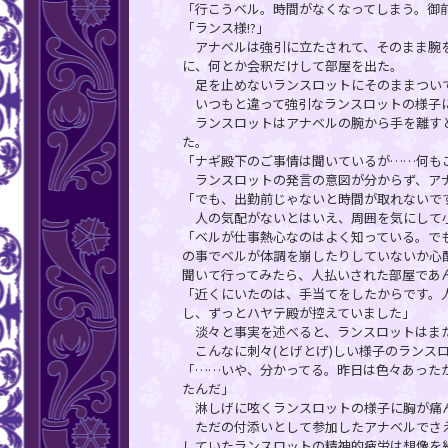
「行こうベル。時間がなくなってしまう。御
「ランス様!?」
アナベルは強引に立たされて、そのまま腕を
に、何とか会釈だけして部屋を出た。
足を止めないランスロットにそのままついて
いつもと違って強引なランスロットの様子
ランスロットはアナベルの腕から手を離すと
た。
「ナギ殿下のご事情は聞いているが……何も
ランスロットの発言の意図が分からず、ア
「でも、出勤前じゃないと時間が取れないで
人の気配がないとはいえ、周囲を気にして小
「ベルが仕事熱心なのはよく知っている。で
の事でベルが体調を崩したりしていないか心
聞いて行ってみたら、人払いされた部屋であ
「近くにいたのは、手当てをしたからです。
し、ずっとハヤテ殿が控えていました」
淡々と事実を述べると、ランスロットはま
こんなに刺々(とげとげ)しい様子のランス
「……いや、分かってる。昨日は色々あった
たんだ」
淋しげに呟くランスロットの様子に胸が痛
ただの付添いとして参加したアナベルでさえ
していたランスロットの精神的疲労は想像を