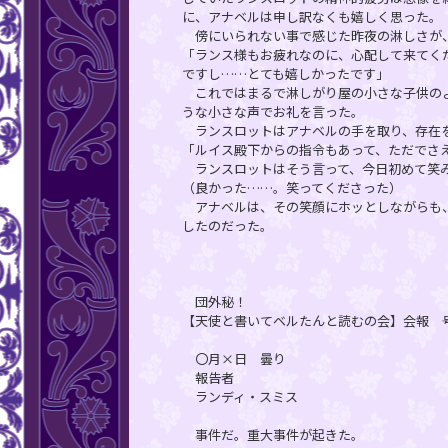
に、アナベルは申し訳なくも嬉しく思った。
傍にいられない事で感じた昨夜の淋しさが、
「ランス様もお疲れなのに、心配して来てく
ですし……とても嬉しかったです」
これではまるで淋しがり屋の小さな子供のよ
うな小さな声でお礼を言った。
ランスロットはアナベルの手を取り、存在を
「ルイス殿下からの指令もあって、ただでさ
ランスロットはそう言って、今日初めて笑
（良かった……。笑ってくださった）
アナベルは、その笑顔にホッとしながらも、
したのだった。
団外秘！
【天使と書いてベルたんと読むの会】会報 
〇月×日 曇り
報告者
ランディ・スミス
事件だ。重大事件が起きた。