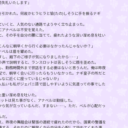
前失礼いたします」
引かれた。何故かヒラヒラと愉(たの)しそうに手を振るナギ
いくと、人気のない通路でようやく立ち止まった。
にアナベルは不安を覚えた。
、その手を自分の腰に当てて、疲れたような深い溜め息を吐い
こんなに朝早くから行く必要はなかったんじゃないか？」
ナベルは眉を顰めた。
すし、殿下のご様子が気になりましたから……」
声で説明すると、ランスロットは苦しそうに顔を歪めた。
も、勤務時間外まで世話をする必要はないと思うんだ。俺は昨夜
配で、朝早く会いに行ったらもういなかった。ナギ皇子の所だと
んなに近くに座っているじゃないか」
人払いも私がジェパニ語で話しやすいように気遣っての事でした
た重い溜め息を吐いた。
ロットは見た事がなく、アナベルは動揺した。
から気が立っているんだ、すまない……。ただ、ベルが心配だっ
んだ。
、昨夜の舞踏会は緊張の連続で疲れたのだから、国賓の警護を
絶する。それなのに朝早くから自分を心配して訪ねてくれた事