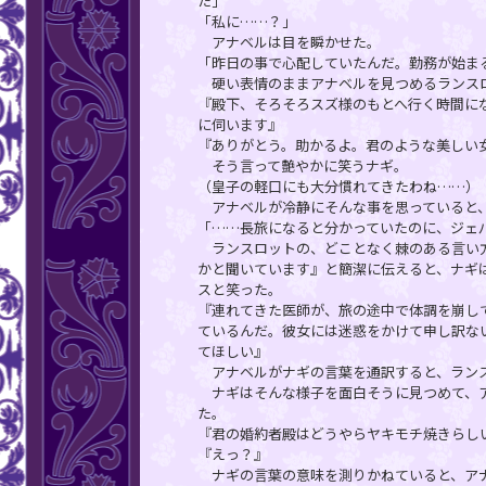
た」
「私に……？」
アナベルは目を瞬かせた。
「昨日の事で心配していたんだ。勤務が始ま
硬い表情のままアナベルを見つめるランスロ
『殿下、そろそろスズ様のもとへ行く時間に
に伺います』
『ありがとう。助かるよ。君のような美しい
そう言って艶やかに笑うナギ。
（皇子の軽口にも大分慣れてきたわね……）
アナベルが冷静にそんな事を思っていると
「……長旅になると分かっていたのに、ジェ
ランスロットの、どことなく棘のある言い方
かと聞いています』と簡潔に伝えると、ナギ
スと笑った。
『連れてきた医師が、旅の途中で体調を崩して
ているんだ。彼女には迷惑をかけて申し訳な
てほしい』
アナベルがナギの言葉を通訳すると、ランス
ナギはそんな様子を面白そうに見つめて、ア
た。
『君の婚約者殿はどうやらヤキモチ焼きらし
『えっ？』
ナギの言葉の意味を測りかねていると、ア