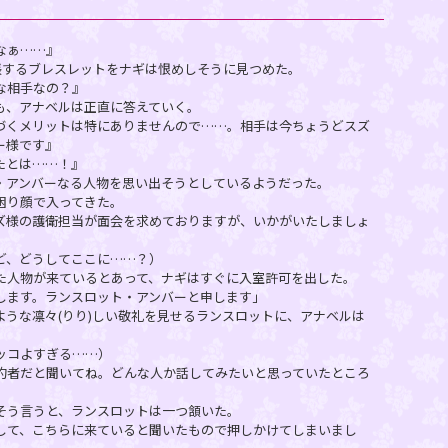
なぁ……』
張するブレスレットをナギは恨めしそうに見つめた。
な相手なの？』
も、アナベルは正直に答えていく。
づくメリットは特にありませんので……。相手は今ちょうどスズ
ー様です』
たとは……！』
アンバーなる人物を思い出そうとしているようだった。
困り顔で入ってきた。
ズ様の護衛担当が面会を求めておりますが、いかがいたしましょ
ど、どうしてここに……？）
人物が来ているとあって、ナギはすぐに入室許可を出した。
します。ランスロット・アンバーと申します」
うな凛々(りり)しい敬礼を見せるランスロットに、アナベルは
ッコよすぎる……）
約者だと聞いてね。どんな人か話してみたいと思っていたところ
そう言うと、ランスロットは一つ頷いた。
して、こちらに来ていると聞いたもので押しかけてしまいまし