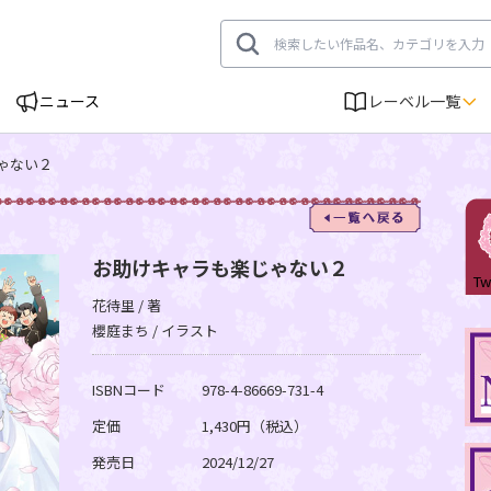
ニュース
レーベル一覧
ゃない２
一覧へ
お助けキャラも楽じゃない２
Tw
花待里 / 著
櫻庭まち / イラスト
ISBNコード
978-4-86669-731-4
定価
1,430円（税込）
発売日
2024/12/27