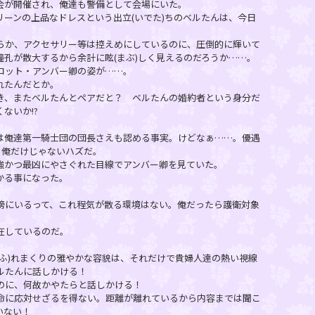
が開催され、俺達も警備として会場にいた。
ーンの上品なドレスという出立(いでた)ちのベルたんは、今日
。
か、アクセサリー等は控えめにしているのに、圧倒的に輝いて
孔が散大するから余計に眩(まぶ)しく見えるのだろうか……。
ロット・アンバー卿の姿が……。
れたんだとか。
、またベルたんとペアだと？ ベルたんの婚約者という身分だ
ないか!?
俺達第一騎士団の団長さえも認める事実。けどなぁ……。優遇
、俺だけじゃないハズだ。
かつ最凶にやさぐれた目線でアンバー卿を見ていた。
かる事になった。
にいるって、これ程気が散る環境はない。俺だったら護衛対象
在しているのだ。
ふ)れまくりの雅やかな容貌は、それだけで貴婦人達の熱い視線
ルたんに話しかける！
のに、何故かやたらと話しかける！
に応対せざるを得ない。距離が離れているから内容までは聞こ
いない！