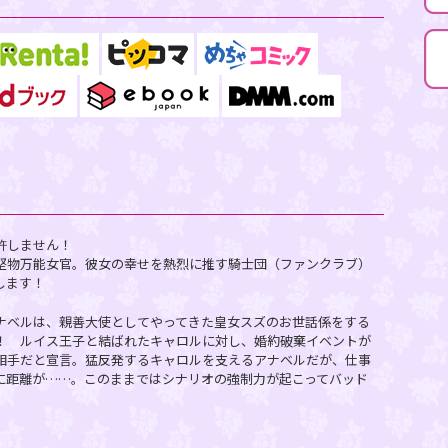
許しません！
堅物万能女官。彼女の幸せを熱烈に推す騎士団（ファンクラブ）
します！
ナベルは、親善大使としてやってきた皇女スズのお世話係をする
！ ルイス王子と結ばれたキャロルに対し、婚約破棄イベントが
相手だと宣言。猛反発するキャロルを支えるアナベルだが、仕事
に距離が……。このままではシナリオの強制力が起こってバッド