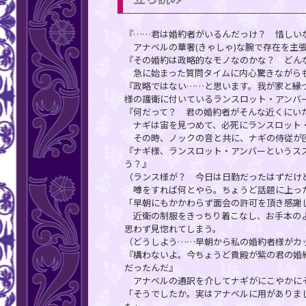
『……君は婚約者がいるんだっけ？ 惜しい
アナベルの華奢(きゃしゃ)な腕で存在を主
『その婚約は政略的なモノなのかな？ どん
急に始まった質問タイムに内心驚きながら
『政略ではない……と思います。我が家と縁
様の護衛に付いているランスロット・アンバ
『何だって？ 君の婚約者がそんな近くにい
ナギは宙を見つめて、必死にランスロット・
その時、ノックの音と共に、ナギの侍従が
『ナギ様、ランスロット・アンバーというス
う？』
（ランス様が？ 今日は日勤だったはずだけ
噂をすれば何とやら。ちょうど話題に上った
「早朝にもかかわらず面会の許可を頂き感謝
近衛の制服をきっちり着こなし、お手本のよ
思わず見惚れてしまう。
（どうしよう……早朝から私の婚約者様がカ
『構わないよ。今ちょうど貴殿が紫の君の婚
だったんだ』
アナベルの通訳を介してナギがにこやかに
「そうでしたか。実はアナベルに用がありま