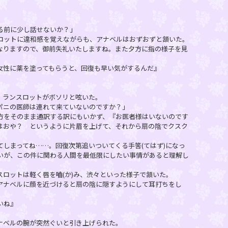
る前に少し話せないか？」
ットに違和感を覚えながらも、アナベルはおずおずと頷いた。
なりますので、御前失礼いたしますね。また夕方に指の様子を見
女性に薬を塗ってもらうと、回復も早い気がするんだ』
、ランスロットがボソリと呟いた。
パニの医師は連れて来ていないのですか？」
をそのまま通訳する訳にもいかず、『お医者様はいないのです
はおや？ というように片眉を上げて、それから扇の陰でクスク
しまってね……。回復次第追いついてくる手筈(てはず)になっ
いが、この件に関わる人間を最低限にしたい事情があると理解し
ロットは軽く唇を嚙(か)み、渋々といった様子で頷いた。
ナベルに顔を近づけると扇の陰に隠すようにして耳打ちをし
いね』
ナベルの腕が突然ぐいと引き上げられた。