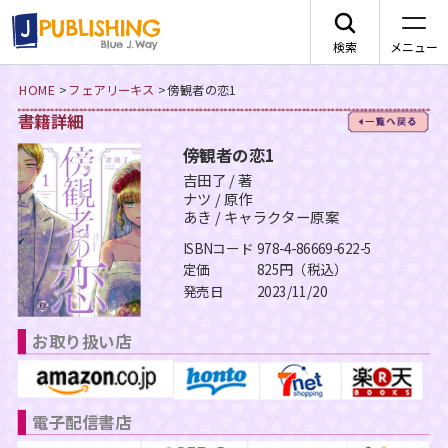
検索
メニュー
HOME
>
フェアリーキス
>
傍観者の恋1
書籍詳細
一
JA
傍観者の恋1
吉田了 / 著
ナツ / 原作
あき / キャラクター原案
レーベルから探す
ISBNコード
978-4-86669-622-5
定価
825円（税込）
発売日
2023/11/20
arca comics
ジャンルから探す
お取り扱い店
メニュー
G-Lish
BLコミック
ニュース
カクテルキス文庫
TLコミック
電子配信書店
作品一覧