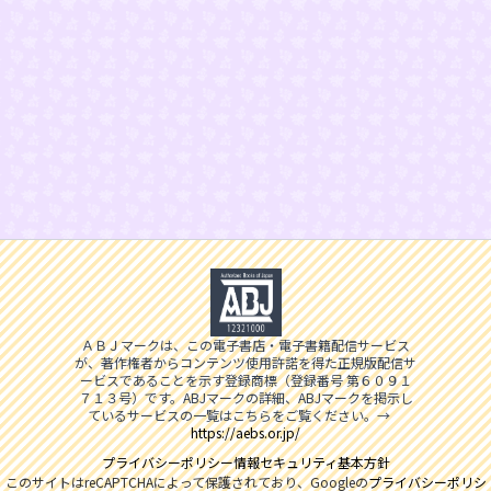
ＡＢＪマークは、この電子書店・電子書籍配信サービス
が、著作権者からコンテンツ使用許諾を得た正規版配信サ
ービスであることを示す登録商標（登録番号 第６０９１
７１３号）です。ABJマークの詳細、ABJマークを掲示し
ているサービスの一覧はこちらをご覧ください。→
https://aebs.or.jp/
プライバシーポリシー
情報セキュリティ基本方針
このサイトはreCAPTCHAによって保護されており、Googleの
プライバシーポリシ