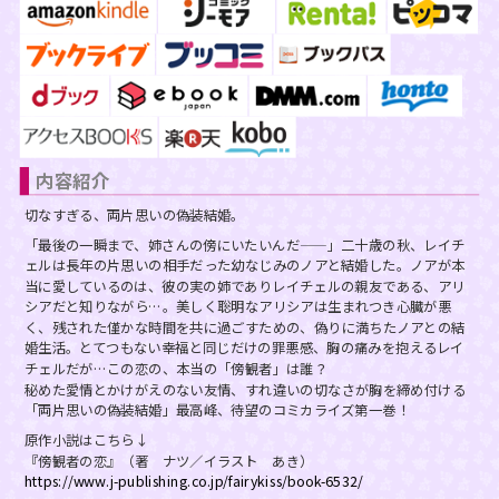
スフレコミックス
BLノベル
会社情報一覧
ロイヤルキス＆チュールキス
TLノベル
会社概要
ピュールコミックス
少女コミック
採用情報
内容紹介
フェアリーキス
ライトノベル
募集情報
切なすぎる、両片思いの偽装結婚。
「最後の一瞬まで、姉さんの傍にいたいんだ——」二十歳の秋、レイチ
Miacomics
全作品ジャンル一覧へ
ェルは長年の片思いの相手だった幼なじみのノアと結婚した。ノアが本
PurComics募集情報
当に愛しているのは、彼の実の姉でありレイチェルの親友である、アリ
シアだと知りながら…。美しく聡明なアリシアは生まれつき心臓が悪
BLUEMOON Novels
く、残された僅かな時間を共に過ごすための、偽りに満ちたノアとの結
書店様向け試し読み・POPダウンロード
婚生活。とてつもない幸福と同じだけの罪悪感、胸の痛みを抱えるレイ
ペタル
チェルだが…この恋の、本当の「傍観者」は誰？
ご感想・お問合わせ
秘めた愛情とかけがえのない友情、すれ違いの切なさが胸を締め付ける
「両片思いの偽装結婚」最高峰、待望のコミカライズ第一巻！
G-Lish LiKo
原作小説はこちら↓
『傍観者の恋』（著 ナツ／イラスト あき）
https://www.j-publishing.co.jp/fairykiss/book-6532/