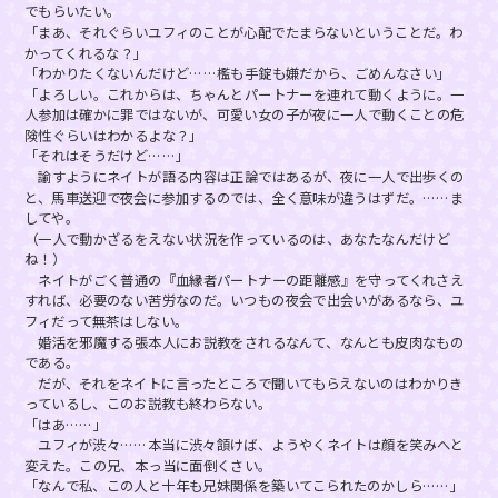
でもらいたい。
「まあ、それぐらいユフィのことが心配でたまらないということだ。わ
かってくれるな？」
「わかりたくないんだけど……檻も手錠も嫌だから、ごめんなさい」
「よろしい。これからは、ちゃんとパートナーを連れて動くように。一
人参加は確かに罪ではないが、可愛い女の子が夜に一人で動くことの危
険性ぐらいはわかるよな？」
「それはそうだけど……」
諭すようにネイトが語る内容は正論ではあるが、夜に一人で出歩くの
と、馬車送迎で夜会に参加するのでは、全く意味が違うはずだ。……ま
してや。
（一人で動かざるをえない状況を作っているのは、あなたなんだけど
ね！）
ネイトがごく普通の『血縁者パートナーの距離感』を守ってくれさえ
すれば、必要のない苦労なのだ。いつもの夜会で出会いがあるなら、ユ
フィだって無茶はしない。
婚活を邪魔する張本人にお説教をされるなんて、なんとも皮肉なもの
である。
だが、それをネイトに言ったところで聞いてもらえないのはわかりき
っているし、このお説教も終わらない。
「はあ……」
ユフィが渋々……本当に渋々頷けば、ようやくネイトは顔を笑みへと
変えた。この兄、本っ当に面倒くさい。
「なんで私、この人と十年も兄妹関係を築いてこられたのかしら……」