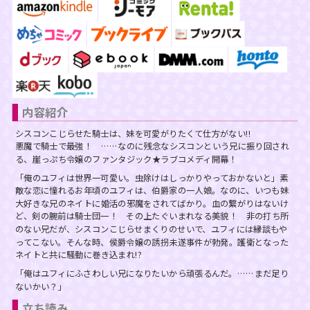
スフレコミックス
BLノベル
会社情報一覧
ロイヤルキス＆チュールキス
TLノベル
会社概要
ピュールコミックス
少女コミック
採用情報
内容紹介
フェアリーキス
ライトノベル
募集情報
シスコンこじらせた騎士は、妹を可愛がりたくて仕方がない!!
悪魔で騎士で最強！ ……なのに残念なシスコンという兄に振り回され
Miacomics
全作品ジャンル一覧へ
る、崖っぷち令嬢のファンタジック★ラブコメディ開幕！
PurComics募集情報
「俺のユフィは世界一可愛い。虫除けはしっかりやっておかないと」素
敵な恋に憧れるお年頃のユフィは、伯爵家の一人娘。なのに、いつも妹
BLUEMOON Novels
大好きな兄のネイトに婚活の邪魔をされてばかり。血の繋がりはないけ
書店様向け試し読み・POPダウンロード
ど、剣の腕前は騎士団一！ その上たぐいまれなる美貌！ 非の打ち所
ペタル
のない兄だが、シスコンこじらせまくりのせいで、ユフィには縁談もや
ご感想・お問合わせ
ってこない。そんな時、侯爵令嬢の誘拐未遂事件が勃発。護衛となった
ネイトと共に騒動に巻き込まれ!?
G-Lish LiKo
「俺はユフィにふさわしい兄になりたいから頑張るんだ。……まだ足り
ないかい？」
立ち読み