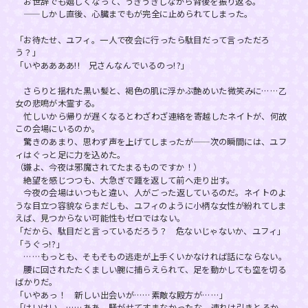
お世辞でも嬉しくなって、うきうきしながら背後を振り返る。
——しかし直後、心臓までもが完全に止められてしまった。
「お待たせ、ユフィ。一人で夜会に行ったら駄目だって言っただろ
う？」
「いやああああ!! 兄さんなんでいるのっ!?」
さらりと揺れた黒い髪と、褐色の肌に浮かぶ艶めいた微笑みに……乙
女の悲鳴が木霊する。
忙しいから帰りが遅くなるとわざわざ連絡を寄越したネイトが、何故
この会場にいるのか。
驚きのあまり、思わず声を上げてしまったが——次の瞬間には、ユフ
ィはぐっと足に力を込めた。
（嫌よ、今夜は邪魔されてたまるものですか！）
絶望を感じつつも、大急ぎで踵を返して前へ走り出す。
今夜の会場はいつもと違い、人がごった返しているのだ。ネイトのよ
うな目立つ容貌ならまだしも、ユフィのように小柄な女性が紛れてしま
えば、見つからない可能性もゼロではない。
「だから、駄目だと言っているだろう？ 危ないじゃないか、ユフィ」
「うぐっ!?」
……もっとも、そもそもの逃走が上手くいかなければ話にならない。
腰に回されたたくましい腕に捕らえられて、足を動かしても空を切る
ばかりだ。
「いやあっ！ 新しい出会いが……素敵な殿方が……」
「はいはい。……ああ、騒がせてすまなかったな。連れは引きとるか