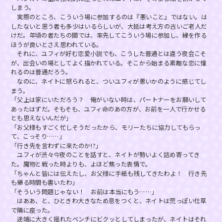
しまう。
実際のところ、こういう場に参加するのは『悪いこと』ではない。は
したないと思う者も多少はいるらしいが、大抵は考え方の古いご老人だ
けだ。年頃の者たちの間では、率先してこういう場に参加し、縁を作る
ほうが良いとさえ思われている。
それに、ユフィが好む恋愛小説でも、こうした普通とは違う夜会こそ
が、出会いの場としてよく描かれている。そこから始まる素敵な恋に憧
れるのは普通だろう。
なのに、ネイトに怒られると、ついユフィが悪いかのように感じてし
まう。
「父上は家にいただろう？ 俺がいない時は、パートナーをお願いして
あったはずだ。そもそも、ユフィ命のあの方が、お前を一人で行かせる
とも思えないんだが」
「お父様もすごく忙しそうだったから、モリーたちに協力してもらっ
て、こっそり……」
「行き先を言わずに来たのか!?」
ユフィが渋々今夜のことを話すと、ネイトが勢いよく詰め寄ってき
た。魔物と戦った時よりも、よほど焦った表情で。
「ちゃんと皆には伝えたし、お父様に手紙も残してきたわよ！ 行き先
も帰る時間も書いたわ」
「そういう問題じゃない！ お前は本当にもう……」
はああ、と、ひときわ大きなため息をつくと、ネイトは荒っぽい仕草
で隣に座った。
途端に大きく揺れたベンチにビクッとしてしまったが、ネイトはそれ