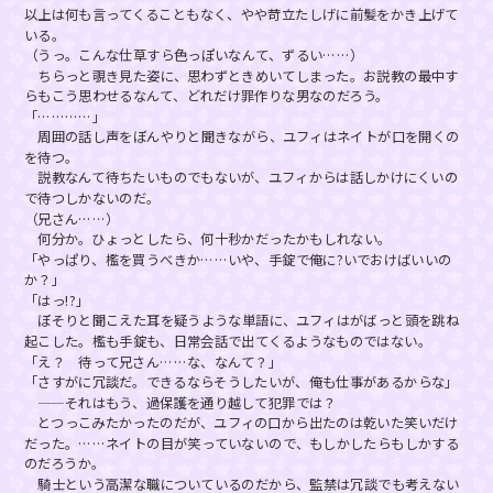
以上は何も言ってくることもなく、やや苛立たしげに前髪をかき上げて
いる。
（うっ。こんな仕草すら色っぽいなんて、ずるい……）
ちらっと覗き見た姿に、思わずときめいてしまった。お説教の最中す
らもこう思わせるなんて、どれだけ罪作りな男なのだろう。
「…………」
周囲の話し声をぼんやりと聞きながら、ユフィはネイトが口を開くの
を待つ。
説教なんて待ちたいものでもないが、ユフィからは話しかけにくいの
で待つしかないのだ。
（兄さん……）
何分か。ひょっとしたら、何十秒かだったかもしれない。
「やっぱり、檻を買うべきか……いや、手錠で俺に?いでおけばいいの
か？」
「はっ!?」
ぼそりと聞こえた耳を疑うような単語に、ユフィはがばっと頭を跳ね
起こした。檻も手錠も、日常会話で出てくるようなものではない。
「え？ 待って兄さん……な、なんて？」
「さすがに冗談だ。できるならそうしたいが、俺も仕事があるからな」
——それはもう、過保護を通り越して犯罪では？
とつっこみたかったのだが、ユフィの口から出たのは乾いた笑いだけ
だった。……ネイトの目が笑っていないので、もしかしたらもしかする
のだろうか。
騎士という高潔な職についているのだから、監禁は冗談でも考えない