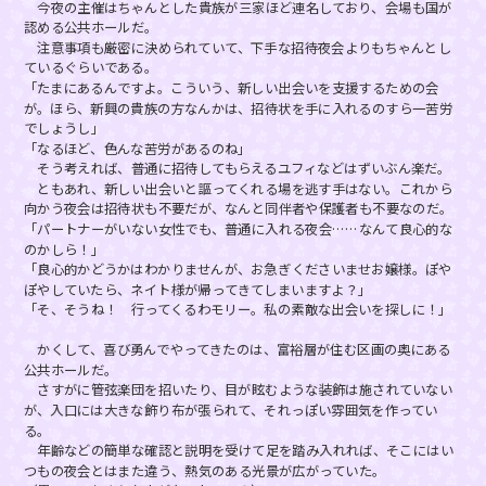
今夜の主催はちゃんとした貴族が三家ほど連名しており、会場も国が
認める公共ホールだ。
注意事項も厳密に決められていて、下手な招待夜会よりもちゃんとし
ているぐらいである。
「たまにあるんですよ。こういう、新しい出会いを支援するための会
が。ほら、新興の貴族の方なんかは、招待状を手に入れるのすら一苦労
でしょうし」
「なるほど、色んな苦労があるのね」
そう考えれば、普通に招待してもらえるユフィなどはずいぶん楽だ。
ともあれ、新しい出会いと謳ってくれる場を逃す手はない。これから
向かう夜会は招待状も不要だが、なんと同伴者や保護者も不要なのだ。
「パートナーがいない女性でも、普通に入れる夜会……なんて良心的な
のかしら！」
「良心的かどうかはわかりませんが、お急ぎくださいませお嬢様。ぽや
ぽやしていたら、ネイト様が帰ってきてしまいますよ？」
「そ、そうね！ 行ってくるわモリー。私の素敵な出会いを探しに！」
かくして、喜び勇んでやってきたのは、富裕層が住む区画の奥にある
公共ホールだ。
さすがに管弦楽団を招いたり、目が眩むような装飾は施されていない
が、入口には大きな飾り布が張られて、それっぽい雰囲気を作ってい
る。
年齢などの簡単な確認と説明を受けて足を踏み入れれば、そこにはい
つもの夜会とはまた違う、熱気のある光景が広がっていた。