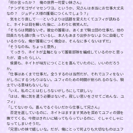
「何か言ったか？ 俺の世界一可愛い妹さん」
「ナンデモゴザイマセンワヨ。というか、兄さんは本当にお仕事大丈夫
なの？ ジュディス様の護衛につくんでしょう？」
気をとり直して……というよりは話題を変えたくてユフィが訊ねる
と、ネイトは目を瞬いた後に、ふわりと微笑んだ。
「そちらは問題ないぞ。彼女の護衛は、あくまで騎士団の仕事だ。他の
団員たちも請け負っているし、本人もあまり出歩かないように自衛して
いるからな。俺が護衛につく機会は、そんなに多くないはずだ」
「そうなのね。ちょっと意外」
てっきり、ネイトが主軸となって護衛部隊を編成しているのかと思っ
たが、違ったらしい。
侯爵も、ネイトが味方につくことを喜んでいたのに、いいのだろう
か。
「仕事はあくまで仕事だ。全うするのは当然だが、それでユフィをない
がしろにするつもりはない。ユフィのための時間が削られるのなら、騎
士でいる意味もないしな」
「いえ、私のことはむしろないがしろにして欲しい」
「はは、俺に気を遣う必要はないぞ。寂しい思いをさせてごめんな、ユ
フィ」
「してないから。喜んでるぐらいだから仕事して兄さん」
否定を返しているのに、ネイトはますます笑みを深めてユフィの頭を
撫でてくる。今夜はきれいに結ってもらっているのに、ぐしゃぐしゃに
なってしまいそうだ。
「兄思いの妹で嬉しいな。だが、俺にとって何よりも大切なものはユフ