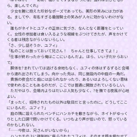
ら、楽しんでくれ」
少女を腕に抱えた珍妙なポーズであっても、美形の笑みには力があ
る。ましてや、有名すぎる最強騎士の笑みが人々に効かないわけがな
い。
誰もがネイトとユフィの正体に気づき、なんとなく距離をとってい
く。女性の参加者は食い入るような視線をぶつけてきたが、声をかけて
くる者は残念ながらいないらしい。
「さ、少し話そうか、ユフィ」
「私のことは放っておいて兄さん！ ちゃんと仕事してきてよ！」
「仕事が終わったから俺はここにいるんだよ。ほら、いい子だからおい
で」
胴体を?まれていては逃げる余地もなく、ユフィの体はずるずると会場
から連れ出されてしまう。向かった先は、同じ施設内の中庭の一角だ。
貴族の夜会だと庭には出られなかったり、あるいはよろしくない意味
で使われることもあるのだが、ここでは普通に開放されているらしい。
ただやはり、会場内よりはだいぶ人気も少なく、?を撫でる夜風が心地
よい。
「まったく、招待されたもの以外は駄目だと言ったのに。どうしてここ
にいるんだ、ユフィ？」
庭の隅に設えられたベンチにハンカチを敷きながら、ネイトがゆっく
りとした口調で問いかけてくる。いつもより声が低いので、怒っている
のかもしれない。
「……今夜は、兄さんがいないから」
ハンカチの上に強制的に座らされたユフィは、そのまま顔を俯かせて