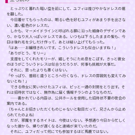
とっぷりと暮れた暗い空を前にして、ユフィは煌びやかなドレスの裾
を翻した。
今日着せてもらったのは、明るい色を好むユフィがあまり手を出さな
い、濃い藍色のドレスだ。
しかも、マーメイドラインと呼ばれる脚に沿った細身のデザインであ
り、かなり大人っぽいドレスである。いつもは下ろしたままの髪も、今
日は後れ毛を少しだけ作って、あとは結い上げてもらった。
「はあ……お嬢様きれいです。こういうドレスも似合いますね！」
「ありがとう、モリー」
支度をしてくれたモリーが、嬉しそうにため息をこぼす。きっと彼女
のほうがこういうドレスは似合うだろうが、何事も挑戦が大事だ。
それに、思ったよりも悪くはない。
「やっぱり、普段と違うところへ行くなら、ドレスの雰囲気も変えてみ
ないとね！」
できる侍女に笑いかけたユフィは、ピッと一通の封筒をとり出す。そ
れは招待状ではなく、無作為に届く情報チラシのようなものだ。
——書かれている内容は、公共ホールを使用した招待状不要の夜会の
案内である。
（ちゃんとお招きいただくものじゃないと駄目だって、兄さんから止め
られてたのよね）
だが、邪魔をするネイトは、今夜はいない。予想通り今日から忙しく
なった彼から、帰りが遅くなると連絡が来ていたのだ。
それに、ユフィだって何にでも参加するほど馬鹿ではない。