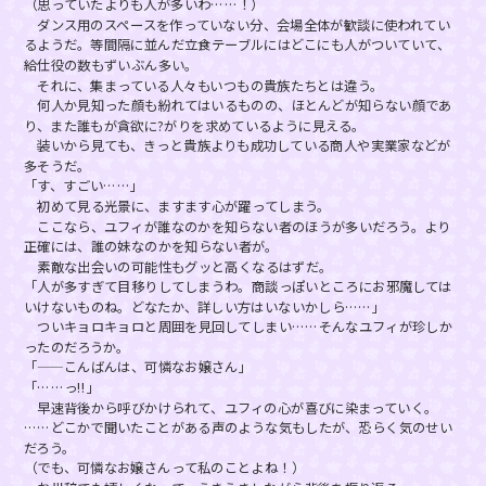
（思っていたよりも人が多いわ……！）
ダンス用のスペースを作っていない分、会場全体が歓談に使われてい
るようだ。等間隔に並んだ立食テーブルにはどこにも人がついていて、
給仕役の数もずいぶん多い。
それに、集まっている人々もいつもの貴族たちとは違う。
何人か見知った顔も紛れてはいるものの、ほとんどが知らない顔であ
り、また誰もが貪欲に?がりを求めているように見える。
装いから見ても、きっと貴族よりも成功している商人や実業家などが
多そうだ。
「す、すごい……」
初めて見る光景に、ますます心が躍ってしまう。
ここなら、ユフィが誰なのかを知らない者のほうが多いだろう。より
正確には、誰の妹なのかを知らない者が。
素敵な出会いの可能性もグッと高くなるはずだ。
「人が多すぎて目移りしてしまうわ。商談っぽいところにお邪魔しては
いけないものね。どなたか、詳しい方はいないかしら……」
ついキョロキョロと周囲を見回してしまい……そんなユフィが珍しか
ったのだろうか。
「——こんばんは、可憐なお嬢さん」
「……っ!!」
早速背後から呼びかけられて、ユフィの心が喜びに染まっていく。
……どこかで聞いたことがある声のような気もしたが、恐らく気のせい
だろう。
（でも、可憐なお嬢さんって私のことよね！）