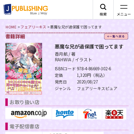
検索
メニュー
HOME
>
フェアリーキス
>
悪魔な兄が過保護で困ってます
書籍詳細
一
JA
悪魔な兄が過保護で困ってます
香月航 / 著
RAHWIA / イラスト
ISBNコード
978-4-86669-302-6
レーベルから探す
定価
1,320円（税込）
発売日
2020/08/27
ジャンル
フェアリーキスピュア
arca comics
ジャンルから探す
お取り扱い店
メニュー
G-Lish
BLコミック
ニュース
カクテルキス文庫
TLコミック
電子配信書店
作品一覧