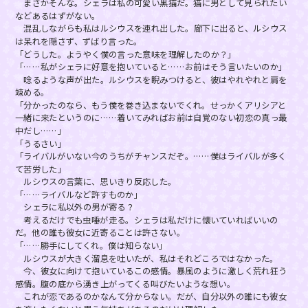
まさかそんな。シェラは私の可愛い黒猫だ。猫に男として見られたい
などあるはずがない。
混乱しながらも私はルシウスを連れ出した。廊下に出ると、ルシウス
は呆れを隠さず、ずばり言った。
「どうした。ようやく僕の言った意味を理解したのか？」
「……私がシェラに好意を抱いていると……お前はそう言いたいのか」
唸るような声が出た。ルシウスを睨みつけると、彼はやれやれと肩を
竦める。
「分かったのなら、もう僕を巻き込まないでくれ。せっかくアリシアと
一緒に来たというのに……着いてみればお前は自覚のない初恋の真っ最
中だし……」
「うるさい」
「ライバルがいない今のうちがチャンスだぞ。……僕はライバルが多く
て苦労した」
ルシウスの言葉に、思いきり反応した。
「……ライバルなど許すものか」
シェラに私以外の男が寄る？
考えるだけでも虫唾が走る。シェラは私だけに懐いていればいいの
だ。他の誰も彼女に近寄ることは許さない。
「……勝手にしてくれ。僕は知らない」
ルシウスが大きく溜息を吐いたが、私はそれどころではなかった。
今、彼女に向けて抱いているこの感情。暴風のように激しく荒れ狂う
感情。腹の底から湧き上がってくる叫びたいような想い。
これが恋であるのかなんて分からない。だが、自分以外の誰にも彼女