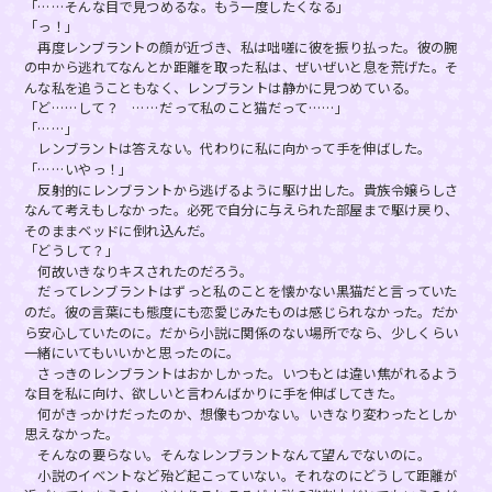
「……そんな目で見つめるな。もう一度したくなる」
「っ！」
再度レンブラントの顔が近づき、私は咄嗟に彼を振り払った。彼の腕
の中から逃れてなんとか距離を取った私は、ぜいぜいと息を荒げた。そ
んな私を追うこともなく、レンブラントは静かに見つめている。
「ど……して？ ……だって私のこと猫だって……」
「……」
レンブラントは答えない。代わりに私に向かって手を伸ばした。
「……いやっ！」
反射的にレンブラントから逃げるように駆け出した。貴族令嬢らしさ
なんて考えもしなかった。必死で自分に与えられた部屋まで駆け戻り、
そのままベッドに倒れ込んだ。
「どうして？」
何故いきなりキスされたのだろう。
だってレンブラントはずっと私のことを懐かない黒猫だと言っていた
のだ。彼の言葉にも態度にも恋愛じみたものは感じられなかった。だか
ら安心していたのに。だから小説に関係のない場所でなら、少しくらい
一緒にいてもいいかと思ったのに。
さっきのレンブラントはおかしかった。いつもとは違い焦がれるよう
な目を私に向け、欲しいと言わんばかりに手を伸ばしてきた。
何がきっかけだったのか、想像もつかない。いきなり変わったとしか
思えなかった。
そんなの要らない。そんなレンブラントなんて望んでないのに。
小説のイベントなど殆ど起こっていない。それなのにどうして距離が