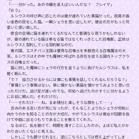
「……分かった。あの令嬢を追えばいいんだな？ フレイヤ」
『おう』
ルシウスの呼び声に応じたのは彼が連れていた黒猫だった。尻尾の長
い金色の目をした猫。一瞬シェラを思い出したが、彼女の方がもっと可
愛いと思い直した。
夜会の会場に猫を連れてくるだなんてと普通なら思うかもしれない
が、彼の連れている猫は単なる猫ではなくれっきとした召喚獣。正体は
ルシウスと契約している契約獣なのだ。
彼の国、エステバン王国は優秀な召喚士を多数抱える召喚魔法の大
家。ルシウスはその中でも魔神と呼ばれる存在を従える国内トップクラ
スの召喚士だった。
猫に扮した魔神にシェラの行方を追うように告げたルシウスは、私を
軽く睨んだ。
「で？ 協力させるからには僕にも事情を話してくれるんだろうな？」
「事情という事情はない。単に懐かない黒猫を懐かせてみようと思い立
っただけだ。逃げ足が速いのでな。何処へ逃げたのかすぐに分かるよう
にお前に頼んだ。それだけだ」
「……それだけ……ね。まあ随分と楽しそうな顔をして……」
含みのある言い方が気になったが、そんなことよりもシェラが何処に
向かうのかを知ることの方が大切だ。やがてルシウスは彼女が回廊を抜
けて中庭に出るつもりであることを教えてくれた。
なるほど。私を避けて、時間を潰すことにしたのか。よほど私とかか
わり合いたくないと見える。
しかしこうも避けられると、逆にこちらとしては燃え上がってしま