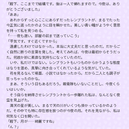
「殿下、ここまでで結構です。後は一人で帰れますので。今夜は、あり
がとうございました」
「ああ」
あれからずっと心ここにあらずだったレンブラントが、まるでたった
今正気に返ったかのように目を瞬かせた。美しい青い瞳がようやく意思
を持って私を見つめる。
「……夜も遅い。部屋の前まで送っていこう」
「平気です。すぐ近くですから」
遠慮したわけではなかった。本当に大丈夫だと思ったのだ。だからご
く自然に断りの言葉を発した。考えてみれば、今夜は最初からそうだっ
た。何故か妙に素直な気持ちになっていたのだ。
いや、私だけではない。レンブラントもいつものからかうような態度
はなりを潜め、真摯に向き合ってくれているような気がしていた。
――花を見るなんて場面、小説ではなかったから。だから二人とも調子が
狂っちゃったのかな。
まあ、そういう日もあるだろう。親衛隊もいないことだし、今夜くら
いはいいか。
そう自らを納得させレンブラントから一歩離れた私は、なんとなく夜
空を見上げた。
満天の星が美しい。まるで天の川がいくつも掛かっているかのよう
だ。その中でも特に存在感を放つのが今夜の月。それを見ながら、私は
何気なく口を開いた。
「殿下、月が……綺麗ですね」
「ん？」