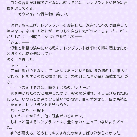
自分の言動が理解できず混乱し続ける私に、レンブラントが静かに言
葉を返してくる。
「……そうだな。今宵は特に美しい」
「……」
思わず顔を上げ、レンブラントを凝視した。返された答えは間違って
はいない。なのにやけにがっかりした自分に気がついてしまった。がっ
かりした？ 何故？ 私は何を期待して――。
「シェラ――」
混乱と動揺の渦中にいる私を、レンブラントは切なく瞳を潤ませたか
と思うと、腕を伸ばして力
強く引き寄せた。
「あっ……」
完全に警戒心をなくしていた私はあっという間に彼の腕の中に捕らえ
られる。何をするのだと振り仰げば、熱を灯した青が至近距離まで近づ
き――。
「……キスをする時は、瞳を閉じるのがマナーだ」
唇を塞がれたのだと理解したのは、彼の顔が離れ、そう告げられた時
だった。いつもとは違う少し甘い声が響き、目を瞬かせる。私は呆然と
したまま、レンブラントを見つめた。
「な……にを……殿下」
「したかったからだ。他に理由がいるのか？」
しれっと答えるレンブラントは、全く悪いと思っていないようだっ
た。
身体が震える。どうしてキスされたのかさっぱり分からなかった。