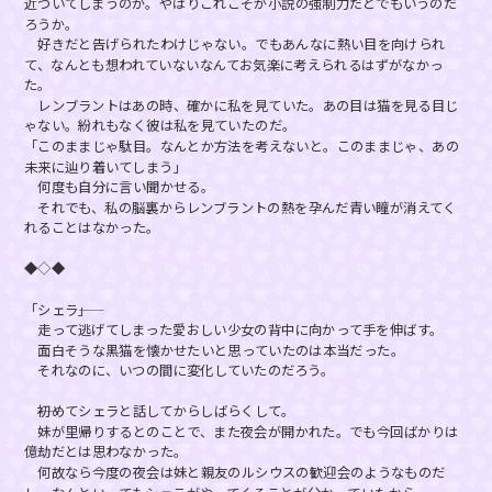
近づいてしまうのか。やはりこれこそが小説の強制力だとでもいうのだ
ろうか。
好きだと告げられたわけじゃない。でもあんなに熱い目を向けられ
て、なんとも想われていないなんてお気楽に考えられるはずがなかっ
た。
レンブラントはあの時、確かに私を見ていた。あの目は猫を見る目じ
ゃない。紛れもなく彼は私を見ていたのだ。
「このままじゃ駄目。なんとか方法を考えないと。このままじゃ、あの
未来に辿り着いてしまう」
何度も自分に言い聞かせる。
それでも、私の脳裏からレンブラントの熱を孕んだ青い瞳が消えてく
れることはなかった。
◆◇◆
「シェラ――」
走って逃げてしまった愛おしい少女の背中に向かって手を伸ばす。
面白そうな黒猫を懐かせたいと思っていたのは本当だった。
それなのに、いつの間に変化していたのだろう。
――初めてシェラと話してからしばらくして。
妹が里帰りするとのことで、また夜会が開かれた。でも今回ばかりは
億劫だとは思わなかった。
何故なら今度の夜会は妹と親友のルシウスの歓迎会のようなものだ