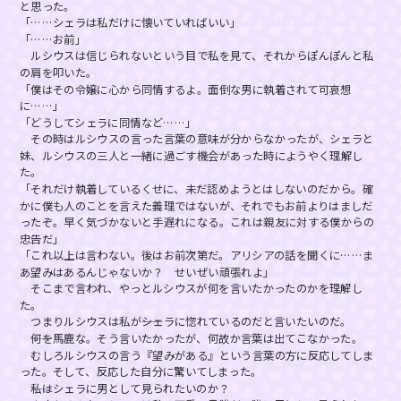
と思った。
「……シェラは私だけに懐いていればいい」
「……お前」
ルシウスは信じられないという目で私を見て、それからぽんぽんと私
の肩を叩いた。
「僕はその令嬢に心から同情するよ。面倒な男に執着されて可哀想
に……」
「どうしてシェラに同情など……」
その時はルシウスの言った言葉の意味が分からなかったが、シェラと
妹、ルシウスの三人と一緒に過ごす機会があった時にようやく理解し
た。
「それだけ執着しているくせに、未だ認めようとはしないのだから。確
かに僕も人のことを言えた義理ではないが、それでもお前よりはましだ
ったぞ。早く気づかないと手遅れになる。これは親友に対する僕からの
忠告だ」
「これ以上は言わない。後はお前次第だ。アリシアの話を聞くに……ま
あ望みはあるんじゃないか？ せいぜい頑張れよ」
そこまで言われ、やっとルシウスが何を言いたかったのかを理解し
た。
つまりルシウスは私が――シェラに惚れているのだと言いたいのだ。
――何を馬鹿な。そう言いたかったが、何故か言葉は出てこなかった。
むしろルシウスの言う『望みがある』という言葉の方に反応してしま
った。そして、反応した自分に驚いてしまった。
――私はシェラに男として見られたいのか？