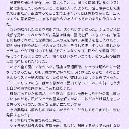
予定通り妹にも紹介した。幸いなことに、同じく南翼棟にルシウスと
一緒に滞在している妹もシェラを気に入ったようだ。話し相手として連
れては来たが、正直言ってここまで上手くいくとは思わなかった。二人
はすぐに意気投合し、まるで昔からの友人であるかのように仲良くなっ
た。
互いを紹介したことを感謝され、悪くない気分だった。シェラが私に
笑顔を見せてくれたからだ。黒猫は確実に警戒を解いてきている。確信
した私はそれからも定期的に二人の元を訪れ、茶菓子を差し入れたり、
時間が許す限り話に付き合ったりした。そうして少しずつ私に慣れたシ
ェラは、やがて近づいても逃げることはなくなり、穏やかな態度で私に
接してくれるようになった。懐くとはいかないまでも、私の当初の目的
はほぼ達せられたわけだ。
だけど全く面白くなかった。理由は至極簡単。シェラは明らかに世話
をしてやった私よりも、妹の方が好きなように見えたからだ。そのこと
をルシウスと一緒の時に話したのだが、彼は呆れたような声で言った。
「……アリシアの方にばかり懐かれて面白くない……ね。お前、もう少
し自分の感情と向き合ってみればどうだ」
「可愛がっていた黒猫が、一生懸命世話をした自分よりも他の者に懐い
ているのだぞ。私がシェラの警戒を解くために一体どれだけ努力をした
と思っているのだ。お前なら腹が立たないのか」
「その黒猫はお前のものではないだろう？ どうしてそこまで独占欲を
発揮するんだ」
そう言われても嫌なものは嫌だ。
シェラが私以外の者に笑顔を向けるなど、想像するだけでも許せない