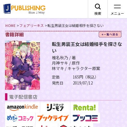
検索
メニュー
HOME
>
フェアリーキス
>
転生男装王女は結婚相手を探さない
書籍詳細
一
JA
転生男装王女は結婚相手を探さな
い
椎名秋乃 / 著
月神サキ / 原作
林マキ / キャラクター原案
レーベルから探す
定価
165円（税込）
発売日
2019/07/12
arca comics
ジャンルから探す
電子配信書店
メニュー
G-Lish
BLコミック
ニュース
カクテルキス文庫
TLコミック
作品一覧