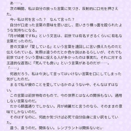
あ……。
次の瞬間、私は自分の放った言葉に気づき、反射的に口元を押さえ
た。
――今、私は何を言った？ なんて言った？
自分が口走った言葉の意味を思い出し、思いきり横っ面を殴られたよ
うな気持ちになる。
『月が綺麗ですね』という文言は、前世では有名すぎるくらいに有名な
言葉だったのだ。
昔の文豪が『愛している』という言葉を遠回しに言い換えたものだと
伝えられている。実際は違うのだとか色々説はあるらしいが、それでも
前世ではそういう意味に捉える人が多かったのは事実だ。それに対する
王道的な返答に『死んでも良い』という言葉があるのだが……。
「……」
何故だろう、私は今決して言ってはいけない言葉を口にしてしまった
気がしたのだ。
まるで私が彼のことを愛しているかのような――いや、そんなはずはな
い。
この言葉は前世特有のもので、今の世界とはなんの関係もない。通用
しない言葉なのだ。
だから額面通りでしかない。月が綺麗だと言うのなら、そのままの意
味でしかないのだ。
そのはずなのに、何故か気づけば必死で自分自身に言い訳をしてい
た。
違う、違うのだ。関係ない。レンブラントは関係ない――と。