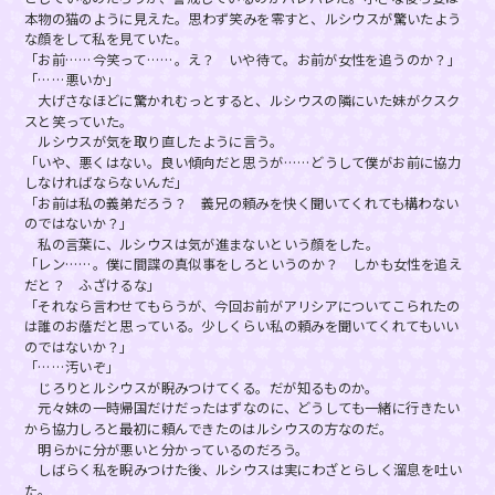
本物の猫のように見えた。思わず笑みを零すと、ルシウスが驚いたよう
な顔をして私を見ていた。
「お前……今笑って……。え？ いや待て。お前が女性を追うのか？」
「……悪いか」
大げさなほどに驚かれむっとすると、ルシウスの隣にいた妹がクスク
スと笑っていた。
ルシウスが気を取り直したように言う。
「いや、悪くはない。良い傾向だと思うが……どうして僕がお前に協力
しなければならないんだ」
「お前は私の義弟だろう？ 義兄の頼みを快く聞いてくれても構わない
のではないか？」
私の言葉に、ルシウスは気が進まないという顔をした。
「レン……。僕に間諜の真似事をしろというのか？ しかも女性を追え
だと？ ふざけるな」
「それなら言わせてもらうが、今回お前がアリシアについてこられたの
は誰のお蔭だと思っている。少しくらい私の頼みを聞いてくれてもいい
のではないか？」
「……汚いぞ」
じろりとルシウスが睨みつけてくる。だが知るものか。
元々妹の一時帰国だけだったはずなのに、どうしても一緒に行きたい
から協力しろと最初に頼んできたのはルシウスの方なのだ。
明らかに分が悪いと分かっているのだろう。
しばらく私を睨みつけた後、ルシウスは実にわざとらしく溜息を吐い
た。