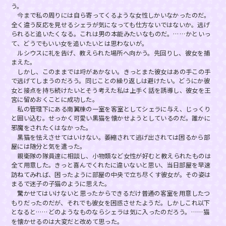
う。
今まで私の周りには自ら寄ってくるような女性しかいなかったのだ。
全く違う反応を見せるシェラが気になっても仕方ないではないか。逃げ
られると追いたくなる。これは男の本能みたいなものだ。……かといっ
て、どうでもいい女を追いたいとは思わないが。
ルシウスに礼を告げ、教えられた場所へ向かう。先回りし、彼女を捕
まえた。
しかし、このままでは埒があかない。きっとまた彼女はあの手この手
で逃げてしまうのだろう。同じことの繰り返しは避けたい。どうにか彼
女と接点を持ち続けたいとそう考えた私は上手く話を誘導し、彼女を王
宮に留めおくことに成功した。
私の管理下にある南翼棟の一室を客室としてシェラに与え、じっくり
と囲い込む。せっかく可愛い黒猫を懐かせようとしているのだ。誰かに
邪魔をされたくはなかった。
黒猫を怯えさせてはいけない。萎縮されて逃げ出されては困るから部
屋には随分と気を遣った。
親衛隊の隊員達に相談し、小物類など女性が好むと教えられたものは
全て用意した。きっと喜んでくれたに違いないと思い、当日部屋を早速
訪ねてみれば、困ったように部屋の中央で立ち尽くす彼女が。その姿は
まるで迷子の子猫のように思えた。
驚かせてはいけないと思ったからできるだけ普通の客室を用意したつ
もりだったのだが、それでも彼女を困惑させたようだ。しかしこれ以下
となると……どのようなものならシェラは気に入ったのだろう。……猫
を懐かせるのは大変だと改めて思った。