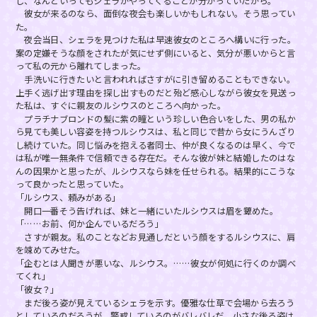
し、なんといってもシェラがやってくることが分かっていたから。
彼女が来るのなら、面倒な夜会も楽しいかもしれない。そう思ってい
た。
夜会当日、シェラを見つけた私は早速彼女のところへ構いに行った。
案の定嫌そうな顔をされたが気にせず側にいると、気分が悪いからと言
って私の元から離れてしまった。
手洗いに行きたいと言われればさすがに引き留めることもできない。
上手く逃げ出す理由を探し出すものだと殆ど感心しながら彼女を見送っ
た私は、すぐに親友のルシウスのところへ向かった。
プラチナブロンドの髪に紫の瞳という珍しい色合いをした、男の私か
ら見ても美しい容姿を持つルシウスは、私と同じで昔から女にうんざり
し続けていた。同じ悩みを抱える者同士、仲が良くなるのは早く、今で
は私が唯一無条件で信頼できる存在だ。そんな彼が妹と結婚したのはな
んの因果かと思ったが、ルシウスなら妹を任せられる。結果的にこうな
って良かったと思っていた。
「ルシウス、頼みがある」
開口一番そう告げれば、妹と一緒にいたルシウスは眉を顰めた。
「……お前、何か企んでいるだろう」
さすが親友。私のことなどお見通しだという顔をするルシウスに、肩
を竦めてみせた。
「企むとは人聞きが悪いな、ルシウス。……彼女が何処に行くのか調べ
てくれ」
「彼女？」
まだ後ろ姿が見えているシェラを示す。優雅な仕草で会場から去ろう
としているのだろうが、警戒しているのがバレバレだ。小さな後ろ姿は