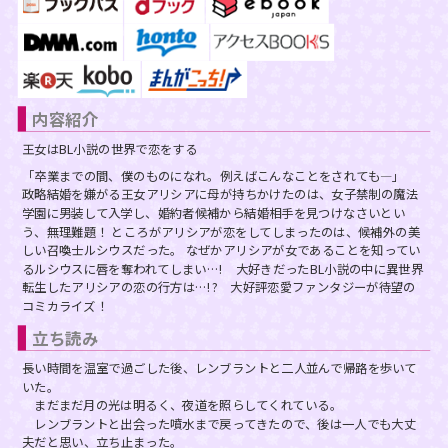
スフレコミックス
BLノベル
会社情報一覧
ロイヤルキス＆チュールキス
TLノベル
会社概要
内容紹介
ピュールコミックス
少女コミック
採用情報
王女はBL小説の世界で恋をする
フェアリーキス
ライトノベル
「卒業までの間、僕のものになれ。例えばこんなことをされても—」
募集情報
政略結婚を嫌がる王女アリシアに母が持ちかけたのは、女子禁制の魔法
学園に男装して入学し、婚約者候補から結婚相手を見つけなさいとい
Miacomics
全作品ジャンル一覧へ
う、無理難題！ ところがアリシアが恋をしてしまったのは、候補外の美
PurComics募集情報
しい召喚士ルシウスだった。 なぜかアリシアが女であることを知ってい
るルシウスに唇を奪われてしまい…! 大好きだったBL小説の中に異世界
BLUEMOON Novels
転生したアリシアの恋の行方は…!? 大好評恋愛ファンタジーが待望の
書店様向け試し読み・POPダウンロード
コミカライズ！
ペタル
立ち読み
ご感想・お問合わせ
長い時間を温室で過ごした後、レンブラントと二人並んで帰路を歩いて
G-Lish LiKo
いた。
まだまだ月の光は明るく、夜道を照らしてくれている。
レンブラントと出会った噴水まで戻ってきたので、後は一人でも大丈
夫だと思い、立ち止まった。