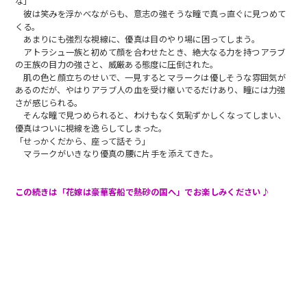
な」
彼は笑みを浮かべながらも、意志の強そうな瞳で真っ直ぐに見つめて
くる。
あまりにも強烈な視線に、優真は目のやり場に困ってしまう。
アトラシュ一族と初めて顔を合わせたとき、絶大なる力を持つアラブ
の王族の目力の強さと、威厳ある態度に圧倒された。
肌の色と顔立ちのせいで、一見するとマラークは優しそうな雰囲気が
あるのだが、やはりアラブ人の血を受け継いでるだけあり、瞳には力強
さが感じられる。
そんな瞳で見つめられると、わけもなく気恥ずかしくなってしまい、
優真はついに視線を逸らしてしまった。
「せっかくだから、座って話そう」
マラークがいきなり優真の腰に片手を添えてきた。
この続きは「花嫁は豪華客船で熱砂の国へ」でお楽しみください♪