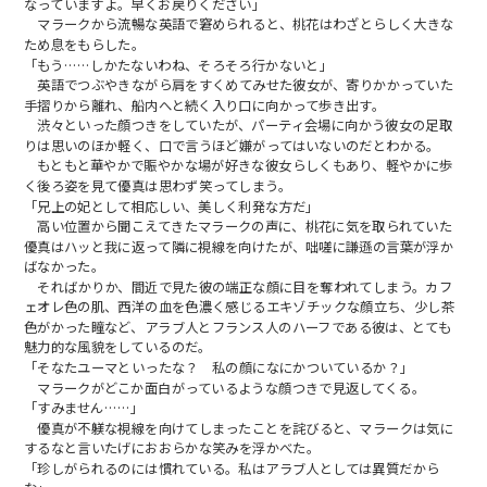
なっていますよ。早くお戻りください」
マラークから流暢な英語で窘められると、桃花はわざとらしく大きな
ため息をもらした。
「もう……しかたないわね、そろそろ行かないと」
英語でつぶやきながら肩をすくめてみせた彼女が、寄りかかっていた
手摺りから離れ、船内へと続く入り口に向かって歩き出す。
渋々といった顔つきをしていたが、パーティ会場に向かう彼女の足取
りは思いのほか軽く、口で言うほど嫌がってはいないのだとわかる。
もともと華やかで賑やかな場が好きな彼女らしくもあり、軽やかに歩
く後ろ姿を見て優真は思わず笑ってしまう。
「兄上の妃として相応しい、美しく利発な方だ」
高い位置から聞こえてきたマラークの声に、桃花に気を取られていた
優真はハッと我に返って隣に視線を向けたが、咄嗟に謙遜の言葉が浮か
ばなかった。
そればかりか、間近で見た彼の端正な顔に目を奪われてしまう。カフ
ェオレ色の肌、西洋の血を色濃く感じるエキゾチックな顔立ち、少し茶
色がかった瞳など、アラブ人とフランス人のハーフである彼は、とても
魅力的な風貌をしているのだ。
「そなたユーマといったな？ 私の顔になにかついているか？」
マラークがどこか面白がっているような顔つきで見返してくる。
「すみません……」
優真が不躾な視線を向けてしまったことを詫びると、マラークは気に
するなと言いたげにおおらかな笑みを浮かべた。
「珍しがられるのには慣れている。私はアラブ人としては異質だから