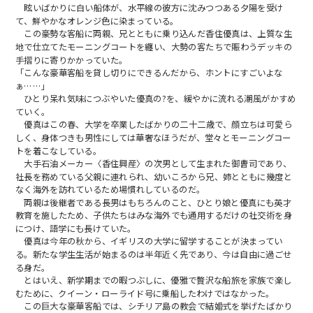
眩いばかりに白い船体が、水平線の彼方に沈みつつある夕陽を受け
て、鮮やかなオレンジ色に染まっている。
この豪勢な客船に両親、兄とともに乗り込んだ香住優真は、上質な生
地で仕立てたモーニングコートを纏い、大勢の客たちで賑わうデッキの
手摺りに寄りかかっていた。
「こんな豪華客船を貸し切りにできるんだから、ホントにすごいよな
ぁ……」
ひとり呆れ気味につぶやいた優真の?を、緩やかに流れる潮風がかすめ
ていく。
優真はこの春、大学を卒業したばかりの二十二歳で、顔立ちは可愛ら
しく、身体つきも男性にしては華奢なほうだが、堂々とモーニングコー
トを着こなしている。
大手石油メーカー〈香住興産〉の次男として生まれた御曹司であり、
社長を務めている父親に連れられ、幼いころから兄、姉とともに幾度と
なく海外を訪れているため場慣れしているのだ。
両親は後継者である長男はもちろんのこと、ひとり娘と優真にも英才
教育を施したため、子供たちはみな海外でも通用するだけの社交術を身
につけ、語学にも長けていた。
優真は今年の秋から、イギリスの大学に留学することが決まってい
る。新たな学生生活が始まるのは半年近く先であり、今は自由に過ごせ
る身だ。
とはいえ、新学期までの暇つぶしに、優雅で贅沢な船旅を家族で楽し
むために、クイーン・ローライド号に乗船したわけではなかった。
この巨大な豪華客船では、シチリア島の教会で結婚式を挙げたばかり