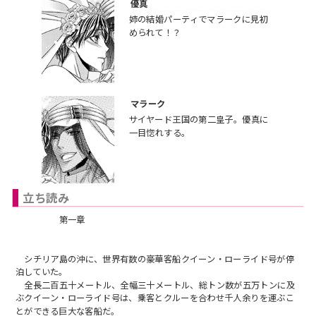
優真
姉の結婚パーティでマラークに見初
められて！？
マラーク
サイヤード王国の第二皇子。優真に
一目惚れする。
立ち読み
第一章
シチリア島の沖に、世界有数の豪華客船クイーン・ローライド号が停
泊していた。
全長二百五十メートル、全幅三十メートル、総トン数が五万トンに及
ぶクイーン・ローライド号は、乗客とクルーを合わせ千人余りを運ぶこ
とができる巨大な客船だ。