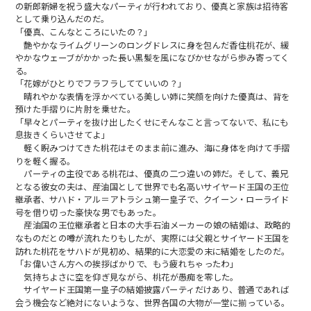
の新郎新婦を祝う盛大なパーティが行われており、優真と家族は招待客
として乗り込んだのだ。
「優真、こんなところにいたの？」
艶やかなライムグリーンのロングドレスに身を包んだ香住桃花が、緩
やかなウェーブがかかった長い黒髪を風になびかせながら歩み寄ってく
る。
「花嫁がひとりでフラフラしてていいの？」
晴れやかな表情を浮かべている美しい姉に笑顔を向けた優真は、背を
預けた手摺りに片肘を乗せた。
「早々とパーティを抜け出したくせにそんなこと言ってないで、私にも
息抜きくらいさせてよ」
軽く睨みつけてきた桃花はそのまま前に進み、海に身体を向けて手摺
りを軽く握る。
パーティの主役である桃花は、優真の二つ違いの姉だ。そして、義兄
となる彼女の夫は、産油国として世界でも名高いサイヤード王国の王位
継承者、サハド・アル＝アトラシュ第一皇子で、クイーン・ローライド
号を借り切った豪快な男でもあった。
産油国の王位継承者と日本の大手石油メーカーの娘の結婚は、政略的
なものだとの噂が流れたりもしたが、実際には父親とサイヤード王国を
訪れた桃花をサハドが見初め、結果的に大恋愛の末に結婚をしたのだ。
「お偉いさん方への挨拶ばかりで、もう疲れちゃったわ」
気持ちよさに空を仰ぎ見ながら、桃花が愚痴を零した。
サイヤード王国第一皇子の結婚披露パーティだけあり、普通であれば
会う機会など絶対にないような、世界各国の大物が一堂に揃っている。