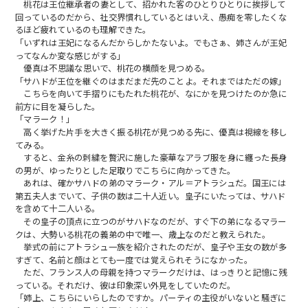
桃花は王位継承者の妻として、招かれた客のひとりひとりに挨拶して
回っているのだから、社交界慣れしているとはいえ、愚痴を零したくな
るほど疲れているのも理解できた。
「いずれは王妃になるんだからしかたないよ。でもさぁ、姉さんが王妃
ってなんか変な感じがする」
優真は不思議な思いで、桃花の横顔を見つめる。
「サハドが王位を継ぐのはまだまだ先のことよ。それまではただの嫁」
こちらを向いて手摺りにもたれた桃花が、なにかを見つけたのか急に
前方に目を凝らした。
「マラーク！」
高く挙げた片手を大きく振る桃花が見つめる先に、優真は視線を移し
てみる。
すると、金糸の刺繍を贅沢に施した豪華なアラブ服を身に纏った長身
の男が、ゆったりとした足取りでこちらに向かってきた。
あれは、確かサハドの弟のマラーク・アル＝アトラシュだ。国王には
第五夫人までいて、子供の数は二十人近い。皇子にいたっては、サハド
を含めて十二人いる。
その皇子の頂点に立つのがサハドなのだが、すぐ下の弟になるマラー
クは、大勢いる桃花の義弟の中で唯一、歳上なのだと教えられた。
挙式の前にアトラシュ一族を紹介されたのだが、皇子や王女の数が多
すぎて、名前と顔はとても一度では覚えられそうになかった。
ただ、フランス人の母親を持つマラークだけは、はっきりと記憶に残
っている。それだけ、彼は印象深い外見をしていたのだ。
「姉上、こちらにいらしたのですか。パーティの主役がいないと騒ぎに