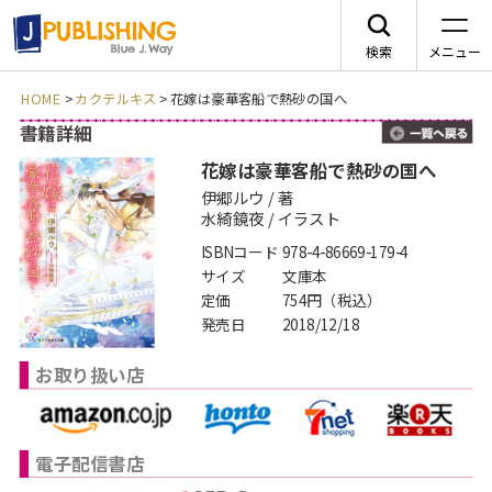
検索
メニュー
HOME
>
カクテルキス
>
花嫁は豪華客船で熱砂の国へ
書籍詳細
一
JA
花嫁は豪華客船で熱砂の国へ
伊郷ルウ / 著
水綺鏡夜 / イラスト
ISBNコード
978-4-86669-179-4
レーベルから探す
サイズ
文庫本
定価
754円（税込）
発売日
2018/12/18
arca comics
ジャンルから探す
お取り扱い店
メニュー
G-Lish
BLコミック
ニュース
カクテルキス文庫
TLコミック
電子配信書店
作品一覧