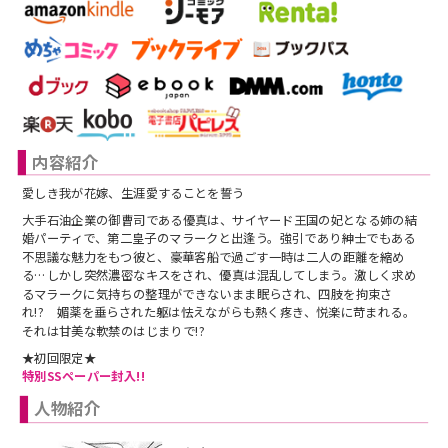
スフレコミックス
BLノベル
会社情報一覧
ロイヤルキス＆チュールキス
TLノベル
会社概要
ピュールコミックス
少女コミック
採用情報
内容紹介
フェアリーキス
ライトノベル
募集情報
愛しき我が花嫁、生涯愛することを誓う
大手石油企業の御曹司である優真は、サイヤード王国の妃となる姉の結
Miacomics
全作品ジャンル一覧へ
婚パーティで、第二皇子のマラークと出逢う。強引であり紳士でもある
PurComics募集情報
不思議な魅力をもつ彼と、豪華客船で過ごす一時は二人の距離を縮め
る…しかし突然濃密なキスをされ、優真は混乱してしまう。激しく求め
BLUEMOON Novels
るマラークに気持ちの整理ができないまま眠らされ、四肢を拘束さ
書店様向け試し読み・POPダウンロード
れ!? 媚薬を垂らされた躯は怯えながらも熱く疼き、悦楽に苛まれる。
ペタル
それは甘美な軟禁のはじまりで!?
ご感想・お問合わせ
★初回限定★
特別SSペーパー封入!!
G-Lish LiKo
人物紹介