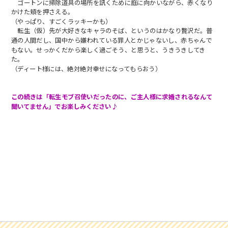
ゴートンに掃除道具の場所を訊くために庭に向かいながら、赤くなり
かけた頬を押さえる。
（やっぱり、すごくラッキーかも）
転生（仮）先が大好きなキャラのそば、というのはかなり贅沢だ。普
通の人間だし、国中から嫌われている罪人とかじゃないし、赤ちゃんで
もない。せっかくだから楽しく過ごそう、と思うと、うきうきしてき
た。
（ディート様には、絶対絶対幸せになってもらおう）
この続きは「転生モブ召使いだったのに、ご主人様に求婚されるなんて
聞いてません」でお楽しみください♪