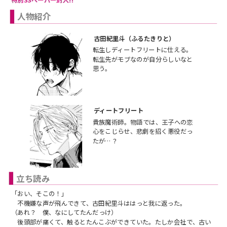
人物紹介
古田紀里斗（ふるたきりと）
転生しディートフリートに仕える。
転生先がモブなのが自分らしいなと
思う。
ディートフリート
貴族魔術師。物語では、王子への恋
心をこじらせ、悲劇を招く悪役だっ
たが…？
立ち読み
「おい、そこの！」
不機嫌な声が飛んできて、古田紀里斗ははっと我に返った。
（あれ？ 僕、なにしてたんだっけ）
後頭部が痛くて、触るとたんこぶができていた。たしか会社で、古い