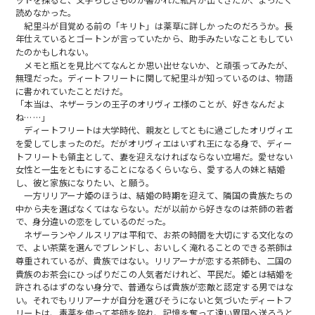
読めなかった。
紀里斗が目覚める前の「キリト」は薬草に詳しかったのだろうか。長
年仕えているとゴートンが言っていたから、助手みたいなこともしてい
たのかもしれない。
メモと瓶とを見比べてなんとか思い出せないか、と頑張ってみたが、
無理だった。ディートフリートに関して紀里斗が知っているのは、物語
に書かれていたことだけだ。
「本当は、ネザーランの王子のオリヴィエ様のことが、好きなんだよ
ね……」
ディートフリートは大学時代、親友としてともに過ごしたオリヴィエ
を愛してしまったのだ。だがオリヴィエはいずれ王になる身で、ディー
トフリートも領主として、妻を迎えなければならない立場だ。愛せない
女性と一生をともにすることになるくらいなら、愛する人の妹と結婚
し、彼と家族になりたい、と願う。
一方リリアーナ姫のほうは、結婚の時期を迎えて、隣国の貴族たちの
中から夫を選ばなくてはならない。だが以前から好きなのは茶師の若者
で、身分違いの恋をしているのだった。
ネザーランやノルスリアは平和で、お茶の時間を大切にする文化なの
で、よい茶葉を選んでブレンドし、おいしく淹れることのできる茶師は
尊重されているが、貴族ではない。リリアーナが恋する茶師も、二国の
貴族のお茶会にひっぱりだこの人気者だけれど、平民だ。姫とは結婚を
許されるはずのない身分で、普通ならば貴族が恋敵と認定する男ではな
い。それでもリリアーナが自分を選びそうにないと気づいたディートフ
リートは、毒薬を使って茶師を陥れ、記憶を奪って遠い異国へ送ろうと