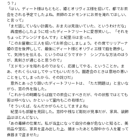
う？」
「はい。ディート様はもともと、姫とオリヴィエ様を招いて、都でお茶
会をされる予定でしたよね。茶師のエドモンドにお茶を淹れてほしい、
と言って」
「まだ話していない計画も、おまえは見抜いていた、というわけだな」
再度感心したように唸ったディートフリートに愛想笑いし、「それを
ちょっとアレンジするんです」と紀里斗は言った。
「このお屋敷に三人を招いてお茶会にしましょう。その席でリリアーナ
姫の恋を後押しして、最後にディート様とオリヴィエ様で庭を散歩し
て、気持ちを伝える、というのはどうですか？ シンプルな方法のほう
が、真剣さが通じると思うので」
「エドモンドを陥れるのではなく、応援してやる、ということか。ま
あ、それくらいはしてやってもいいだろう。園遊会のときは意地の悪い
ことをしてしまったから、その詫びだ」
意外とあっさり頷いたディートフリートは、「ただ問題は」と言いな
がら、窓の外を指した。
「これからの時期ならば庭での茶会にすべきだが、今の状態ではとても
客は呼べない。かといって室内もこの有様だ」
「そういえば、なんだかがらんとしてますよね」
紀里斗も部屋を見回した。窓枠や桟など彫刻が見事だが、家具、装飾
品はほとんどない。
「あの毒婦の仕業だ。私が当主になって自分の身が危ないと知ると、美
術品や宝石、家具を盗み出した上、捕まったあとも獄中から人を雇って
食器まで盗ませた」