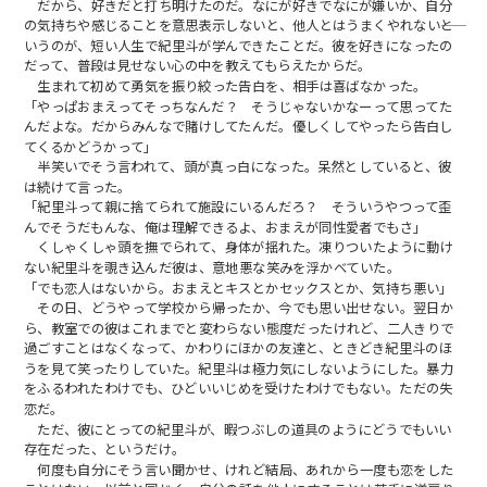
だから、好きだと打ち明けたのだ。なにが好きでなにが嫌いか、自分
の気持ちや感じることを意思表示しないと、他人とはうまくやれない――と
いうのが、短い人生で紀里斗が学んできたことだ。彼を好きになったの
だって、普段は見せない心の中を教えてもらえたからだ。
生まれて初めて勇気を振り絞った告白を、相手は喜ばなかった。
「やっぱおまえってそっちなんだ？ そうじゃないかなーって思ってた
んだよな。だからみんなで賭けしてたんだ。優しくしてやったら告白し
てくるかどうかって」
半笑いでそう言われて、頭が真っ白になった。呆然としていると、彼
は続けて言った。
「紀里斗って親に捨てられて施設にいるんだろ？ そういうやつって歪
んでそうだもんな、俺は理解できるよ、おまえが同性愛者でもさ」
くしゃくしゃ頭を撫でられて、身体が揺れた。凍りついたように動け
ない紀里斗を覗き込んだ彼は、意地悪な笑みを浮かべていた。
「でも恋人はないから。おまえとキスとかセックスとか、気持ち悪い」
その日、どうやって学校から帰ったか、今でも思い出せない。翌日か
ら、教室での彼はこれまでと変わらない態度だったけれど、二人きりで
過ごすことはなくなって、かわりにほかの友達と、ときどき紀里斗のほ
うを見て笑ったりしていた。紀里斗は極力気にしないようにした。暴力
をふるわれたわけでも、ひどいいじめを受けたわけでもない。ただの失
恋だ。
ただ、彼にとっての紀里斗が、暇つぶしの道具のようにどうでもいい
存在だった、というだけ。
何度も自分にそう言い聞かせ、けれど結局、あれから一度も恋をした