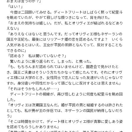
おまえは言うのか？」
「はい！」
今度は二回頷いてみせる。ディートフリートはしばらく黙って紀里斗
を眺めていたが、やがて寂しげな顔つきになって、背を向けた。
「おまえの気持ちは嬉しい。だが、私とオリヴィエが結ばれるなどあり
えない」
「ありえなくはないと思うんです。だってオリヴィエ様もネザーランの
国王や王妃も、最後にはリリアーナ姫の恋を認めるんですよ？ いくら
人気があるとはいえ、王女が平民の茶師となんてって、反対することも
できるのに」
「認める？ 私は聞いていないぞ？」
驚いたように振り返られて、しまった、と焦った。
「も、もちろんまだ認められてはいませんけど、園遊会で見かけたと
き、国王ご夫妻はそういう方たちかなって感じたんです。それにオリヴ
ィエ様には大学のとき、女性同士で恋人になった友達がいたじゃないで
すか。身分違いや同性だからって頭ごなしに反対するとは思えません」
「それはそうかもしれんが……」
ディートフリートの視線が、再び怪しむように何度も紀里斗を眺め回
した。
「オリヴィエは次期国王なんだ。姫が平民の男と結婚するのは許された
としても、私が――男が王の伴侶では、ネザーランの国民が納得しないだろ
う」
「そこは時間をかけて、ディート様とオリヴィエ様が真摯に愛しあう姿
を認めてもらうしかありません」