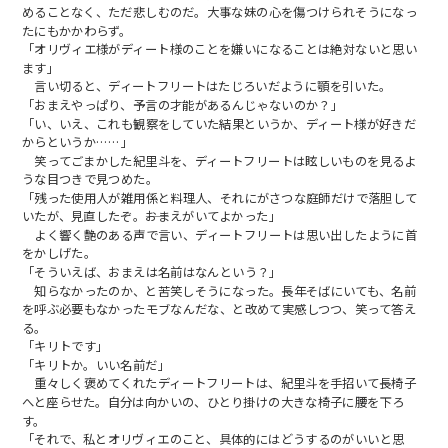
めることなく、ただ悲しむのだ。大事な妹の心を傷つけられそうになっ
たにもかかわらず。
「オリヴィエ様がディート様のことを嫌いになることは絶対ないと思い
ます」
言い切ると、ディートフリートはたじろいだように顎を引いた。
「おまえやっぱり、予言の才能があるんじゃないのか？」
「い、いえ、これも観察をしていた結果というか、ディート様が好きだ
からというか……」
笑ってごまかした紀里斗を、ディートフリートは眩しいものを見るよ
うな目つきで見つめた。
「残った使用人が雑用係と料理人、それにがさつな庭師だけで落胆して
いたが、見直したぞ。――おまえがいてよかった」
よく響く艶のある声で言い、ディートフリートは思い出したように首
をかしげた。
「そういえば、おまえは名前はなんという？」
知らなかったのか、と苦笑しそうになった。長年そばにいても、名前
を呼ぶ必要もなかったモブなんだな、と改めて実感しつつ、笑って答え
る。
「キリトです」
「キリトか。いい名前だ」
重々しく褒めてくれたディートフリートは、紀里斗を手招いて長椅子
へと座らせた。自分は向かいの、ひとり掛けの大きな椅子に腰を下ろ
す。
「それで、私とオリヴィエのこと、具体的にはどうするのがいいと思