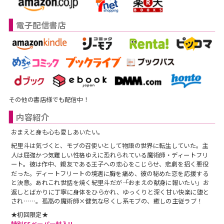
スフレコミックス
BLノベル
会社情報一覧
電子配信書店
ロイヤルキス＆チュールキス
TLノベル
会社概要
ピュールコミックス
少女コミック
採用情報
フェアリーキス
ライトノベル
募集情報
その他の書店様でも配信中！
Miacomics
全作品ジャンル一覧へ
内容紹介
PurComics募集情報
おまえと身も心も愛しあいたい。
BLUEMOON Novels
紀里斗は気づくと、モブの召使いとして物語の世界に転生していた。主
書店様向け試し読み・POPダウンロード
人は屈強かつ気難しい性格ゆえに恐れられている魔術師・ディートフリ
ート。彼は作中、親友である王子への恋心をこじらせ、悲劇を招く悪役
ペタル
ご感想・お問合わせ
だった。ディートフリートの境遇に胸を痛め、彼の秘めた恋を応援する
と決意。あれこれ世話を焼く紀里斗だが――「おまえの献身に報いたい」お
G-Lish LiKo
返しとばかりに丁寧に身体をひらかれ、ゆっくりと深く甘い快楽に堕と
され……。孤高の魔術師×健気な尽くし系モブの、癒しの主従ラブ！
★初回限定★
特別SSペーパー封入!!