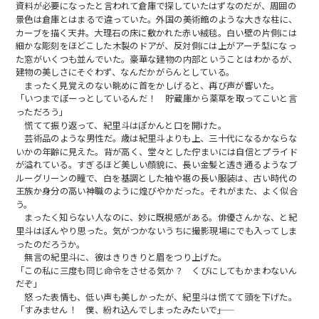
資料が必要になったと言われて倉庫で探していたはずなのだが、周囲の
景色は倉庫とはまるで違っていた。外国の美術館のような大きな柱に、
カーブを描く天井。大理石の床に敷かれた赤い絨毯。白い壁の片側には
細かな彫刻をほどこした木製のドアが、反対側には上がアーチ型になっ
た窓がいくつも並んでいた。豪華な建物の内部ということはわかるが、
建物の美しさにそぐわず、なんだかがらんとしている。
まったく見覚えのない眺めに首をかしげると、再び声が響いた。
「いつまでぼーっとしているんだ！ 貯蔵庫から薬草を取ってこいと言
っただろう」
慌てて振り返って、紀里斗はぽかんと口を開けた。
芸術品のような男性だ。歳は紀里斗よりも上、三十代になるかならな
いかの年齢に見えた。背が高く、堂々とした佇まいには自信とプライド
が溢れている。すぎるほど美しい顔貌に、長い金髪と透き通るようなブ
ルーグリーンの瞳で、白を基調とした袖や裾の長い服装は、古い時代の
王族か身分の高い神職のように煌びやかだった。それがまた、よく似合
う。
まったく知らない人なのに、妙に既視感がある。俳優さんかな、と紀
里斗はぼんやり思った。気がつかないうちに撮影現場にでも入ってしま
ったのだろうか。
無言の紀里斗に、彼はきりきりと眉をつり上げた。
「この私に三度も同じ命令をさせる気か？ くびにしてもかまわないん
だぞ」
怒った表情も、低い声も美しかったが、紀里斗は慌てて頭を下げた。
「すみません！ 僕、紛れ込んでしまったみたいで――」