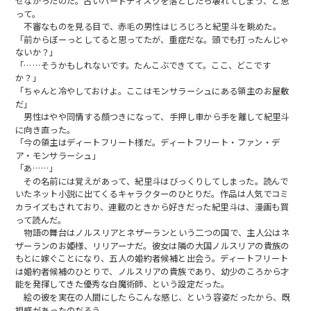
せなかったのだ。古いハードディスクを落としたら壊れてしまう、と思
って。
不審なものを見る目で、赤毛の男性はじろじろと紀里斗を眺めた。
「前からぼーっとしてると思ってたが、重症だな。頭でも打ったんじゃ
ないか？」
「……そうかもしれないです。たんこぶできてて。ここ、どこです
か？」
「ちゃんと冷やしておけよ。ここはモンサラーシュにある領主のお屋敷
だ」
男性はやや同情する顔つきになって、手押し車から手を離して紀里斗
に向き直った。
「今の領主はディートフリート様だ。ディートフリート・ファン・デ
ア・モンサラーシュ」
「あ……」
その名前には覚えがあって、紀里斗はびっくりしてしまった。読んで
いたネット小説に出てくるキャラクターのひとりだ。作品は人気でコミ
カライズもされており、連載のときから好きだった紀里斗は、漫画も買
って読んだ。
物語の舞台はノルスリアとネザーランという二つの国で、主人公はネ
ザーランのお姫様、リリアーナだ。彼女は隣の大国ノルスリアの貴族の
もとに嫁ぐことになり、五人の婚約者候補と出会う。ディートフリート
は婚約者候補のひとりで、ノルスリアの貴族であり、幼少のころから才
能を発揮してきた優秀な白魔術師、という設定だった。
絵の彼を実在の人間にしたらこんな感じ、という容姿だったから、既
視感があったのだろう。