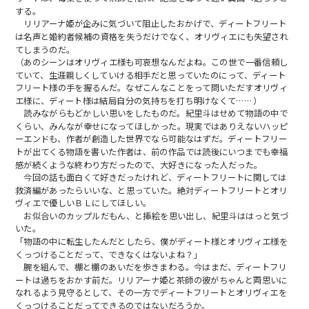
する。
リリアーナ姫が企みに気づいて阻止したおかげで、ディートフリート
は名声と婚約者候補の資格を失うだけでなく、オリヴィエにも失望され
てしまうのだ。
（あのシーンはオリヴィエ様も可哀想なんだよね。この世で一番信頼し
ていて、生涯親しくしていける相手だと思っていたのにって、ディート
フリート様の手を握るんだ。なぜこんなことをって問いただすオリヴィ
エ様に、ディート様は結局自分の気持ちを打ち明けなくて……）
読みながらもどかしい思いをしたものだ。紀里斗はせめて物語の中で
くらい、みんなが幸せになってほしかった。現実ではありえないハッピ
ーエンドも、作者が創造した世界でなら可能なはずだ。ディートフリー
トが出てくる物語を書いた作者は、前の作品では読後にいつまでも幸福
感が続くような終わり方だったので、大好きになった人だった。
今回の話も面白くて好きだったけれど、ディートフリートに関しては
救済編があったらいいな、と思っていた。絶対ディートフリートとオリ
ヴィエで優しいＢＬにしてほしい。
お似合いのカップルだもん、と挿絵を思い出し、紀里斗ははっと気づ
いた。
「物語の中に転生したんだとしたら、僕がディート様とオリヴィエ様を
くっつけることだって、できなくはないよね？」
腕を組んで、棚と棚のあいだを歩きまわる。今はまだ、ディートフリ
ートは過ちをおかす前だ。リリアーナ姫と茶師の彼がちゃんと両思いに
なれるよう見守るとして、その一方でディートフリートとオリヴィエを
くっつけることだってできるのではないだろうか。