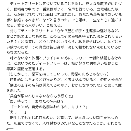
ディートフリートは気づいていることを隠し、尊大な態度で姫に近づ
く。候補者の中では一番家柄がよく、名声も得ている。立候補した以
上、私が選ばれなければ面目は丸潰れだし、あなたも最も条件のいい相
手と結婚するべきだ、などと言うのだ。でも姫は、一生をともに過ごす
なら、愛せる人がいい、と応える。
対してディートフリートは「心から望む相手と生涯添い遂げるなど、
おとぎ話のようなものだ。この世でその幸福を得られた者がどれくらい
いる？」と冷笑し、どうしてもというなら、私を愛せばいい、などと言
い放つのだが、その真意は彼自身が、決して報われない恋をしているか
らなのだった。
叶わない恋と体面とプライドのために、リリアーナ姫と結婚しなけれ
ば、と思いつめたディートフリートは、姫が好きな男を追い払おうと、
毒薬と魔術を悪用する。
（もしかして、薬草を持ってこいって、毒薬のためじゃない？）
時期的にはちょうどぴったりだ、と考え込んでいると、使用人仲間が
「隣国の王子の名前は覚えてるのかよ、おかしなやつだな」と言って踵
を返した。
「具合が悪いんじゃないならもう行くぞ」
「あ、待って！ あなたの名前は？」
「ゴートンだ。自分の名前はわかるか、キリト？」
「えっ……」
転生しても同じ名前なのか、と驚いて、紀里斗はつい両手を見つめ
た。転生ではなくて、入れ替わりみたいなことなのだろうか。それとも
――。