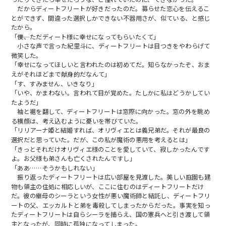
だからディートフリートが好きだったのだ。募らせた恋心を伝えるこ
とができず、間違った選択しかできない不器用さが、似ている、と感じ
たから。
「――僕、ただディート様に幸せになってもらいたくて」
小さな声で言った紀里斗に、ディートフリートは目つきをやわらげて
微笑した。
「幸せになってほしいと言われたのは初めてだ。知らなかったぞ、おま
えがそれほどまで献身的だなんて」
「す、すみません、いきなり」
「いや、かまわない。言われて目が覚めた。たしかに私はどうかしてい
たようだ」
袖と裾を翻して、ディートフリートは窓際に向かった。窓の外を眺め
る横顔は、考え込むように憂いを帯びていた。
「リリアーナ姫と結婚すれば、オリヴィエとは義兄弟だ。それが最良の
選択だと思っていた。だが、この私が魔術の悪用を考えるとは」
「きっとそれだけオリヴィエ様のことを愛していて、寂しかったんです
よ。お父様も弟さんも亡くされたんですし」
「ああ……そうかもしれない」
振り返ったディートフリートは広い部屋を見渡した。美しい庭園も建
物も領主の住処に相応しいが、ここに住むのはディートフリートだけ
だ。彼の継母のシーラという女性が悪い魔術師と結託し、ディートフリ
ートの父、エッカルトと弟を毒殺してしまったからだった。事実を知っ
たディートフリートは自らシーラを捕らえ、国の憲兵へと引き渡して領
主となったが、同時に孤独になってしまった。