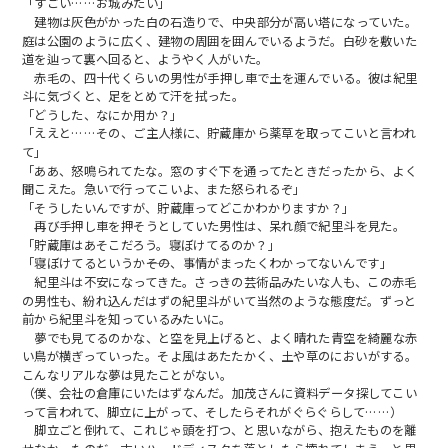
「すごい……お城みたい」
建物は灰色がかった白の石造りで、中央部分が高い塔になっていた。
庭は公園のように広く、建物の周囲を囲んでいるようだ。白砂を敷いた
道を辿って裏へ回ると、ようやく人がいた。
赤毛の、四十代くらいの男性が手押し車で土を運んでいる。彼は紀里
斗に気づくと、足をとめて汗を拭った。
「どうした、なにか用か？」
「ええと……その、ご主人様に、貯蔵庫から薬草を取ってこいと言われ
て」
「ああ、怒鳴られてたな。窓のすぐ下を通ってたときだったから、よく
聞こえた。急いで行ってこいよ、また怒られるぞ」
「そうしたいんですが、貯蔵庫ってどこかわかりますか？」
再び手押し車を押そうとしていた男性は、呆れ顔で紀里斗を見た。
「貯蔵庫はあそこだろう。寝ぼけてるのか？」
「寝ぼけてるというか――その、事情がまったくわかってないんです」
紀里斗は不安になってきた。さっきの芸術品みたいな人も、この赤毛
の男性も、紛れ込んだはずの紀里斗がいて当然のような態度だ。ずっと
前から紀里斗を知っているみたいに。
夢でも見てるのかな、と空を見上げると、よく晴れた青空を綺麗な赤
い鳥が横ぎっていった。そよ風はあたたかく、土や草のにおいがする。
こんなリアルな夢は見たことがない。
（僕、会社の倉庫にいたはずなんだ。加茂さんに資料データ探してこい
って言われて、脚立に上がって、そしたらそれがぐらぐらして……）
脚立ごと倒れて、これじゃ頭を打つ、と思いながら、抱えたものを離