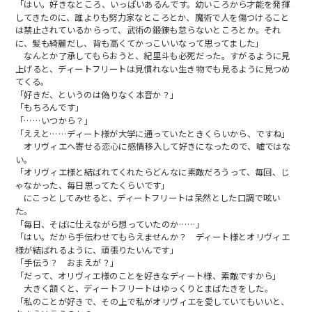
「はい。好きなところ、いっぱいあるんです。幼いころから才能を発揮
してきたのに、誰よりも努力家なところとか、魔術で人を傷つけること
は禁止されているからって、武術の鍛錬も怠らないところとか。それ
に、髪も綺麗だし、背も高くてかっこいいなって思ってました」
なんとか了承してもらおうと、紀里斗も必死だった。すがるように見
上げると、ディートフリートは見慣れない生き物でも見るように見つめ
てくる。
「好きだ、というのは偽りなく本音か？」
「もちろんです」
「……いつから？」
「ええと……ディート様が大学に通っていたときくらいから、ですね」
オリヴィエへ寄せる恋心に感情移入して好きになったので、嘘ではな
い。
「オリヴィエ様と結ばれてくれたらどんなに素敵だろうって、毎回、じ
ゃなかった、毎日思ってたくらいです」
にこっとしてみせると、ディートフリートは呆然とした口調で呟い
た。
「毎日、そばに仕えながら想っていたのか……」
「はい。だから手伝わせてもらえませんか？ ディート様とオリヴィエ
様が結ばれるように、頑張りたいんです」
「手伝う？ おまえが？」
「だって、オリヴィエ様のことを好きなディート様、素敵ですから」
大きく頷くと、ディートフリートはゆっくりとまばたきをした。
「私のことが好きで、その上で私がオリヴィエを愛していてもいいと、