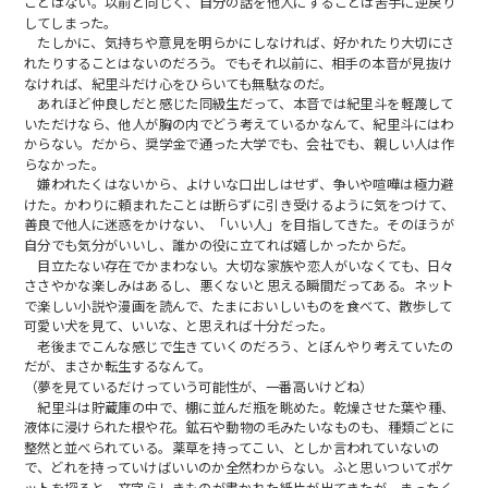
ことはない。以前と同じく、自分の話を他人にすることは苦手に逆戻り
してしまった。
たしかに、気持ちや意見を明らかにしなければ、好かれたり大切にさ
れたりすることはないのだろう。でもそれ以前に、相手の本音が見抜け
なければ、紀里斗だけ心をひらいても無駄なのだ。
あれほど仲良しだと感じた同級生だって、本音では紀里斗を軽蔑して
いただけなら、他人が胸の内でどう考えているかなんて、紀里斗にはわ
からない。だから、奨学金で通った大学でも、会社でも、親しい人は作
らなかった。
嫌われたくはないから、よけいな口出しはせず、争いや喧嘩は極力避
けた。かわりに頼まれたことは断らずに引き受けるように気をつけて、
善良で他人に迷惑をかけない、「いい人」を目指してきた。そのほうが
自分でも気分がいいし、誰かの役に立てれば嬉しかったからだ。
目立たない存在でかまわない。大切な家族や恋人がいなくても、日々
ささやかな楽しみはあるし、悪くないと思える瞬間だってある。ネット
で楽しい小説や漫画を読んで、たまにおいしいものを食べて、散歩して
可愛い犬を見て、いいな、と思えれば十分だった。
老後までこんな感じで生きていくのだろう、とぼんやり考えていたの
だが、まさか転生するなんて。
（夢を見ているだけっていう可能性が、一番高いけどね）
紀里斗は貯蔵庫の中で、棚に並んだ瓶を眺めた。乾燥させた葉や種、
液体に浸けられた根や花。鉱石や動物の毛みたいなものも、種類ごとに
整然と並べられている。薬草を持ってこい、としか言われていないの
で、どれを持っていけばいいのか全然わからない。ふと思いついてポケ
ットを探ると、文字らしきものが書かれた紙片が出てきたが、まったく