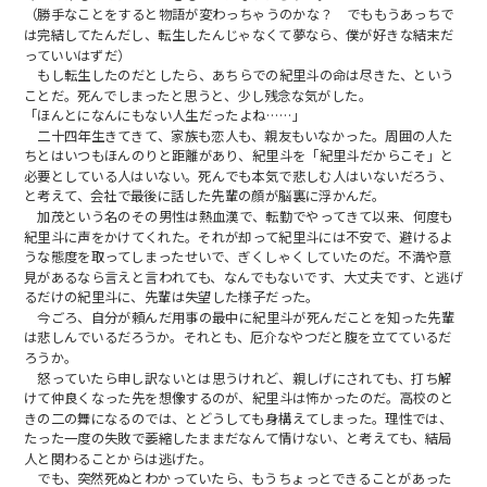
（勝手なことをすると物語が変わっちゃうのかな？ でももうあっちで
は完結してたんだし、転生したんじゃなくて夢なら、僕が好きな結末だ
っていいはずだ）
もし転生したのだとしたら、あちらでの紀里斗の命は尽きた、という
ことだ。死んでしまったと思うと、少し残念な気がした。
「ほんとになんにもない人生だったよね……」
二十四年生きてきて、家族も恋人も、親友もいなかった。周囲の人た
ちとはいつもほんのりと距離があり、紀里斗を「紀里斗だからこそ」と
必要としている人はいない。死んでも本気で悲しむ人はいないだろう、
と考えて、会社で最後に話した先輩の顔が脳裏に浮かんだ。
加茂という名のその男性は熱血漢で、転勤でやってきて以来、何度も
紀里斗に声をかけてくれた。それが却って紀里斗には不安で、避けるよ
うな態度を取ってしまったせいで、ぎくしゃくしていたのだ。不満や意
見があるなら言えと言われても、なんでもないです、大丈夫です、と逃げ
るだけの紀里斗に、先輩は失望した様子だった。
今ごろ、自分が頼んだ用事の最中に紀里斗が死んだことを知った先輩
は悲しんでいるだろうか。それとも、厄介なやつだと腹を立てているだ
ろうか。
怒っていたら申し訳ないとは思うけれど、親しげにされても、打ち解
けて仲良くなった先を想像するのが、紀里斗は怖かったのだ。高校のと
きの二の舞になるのでは、とどうしても身構えてしまった。理性では、
たった一度の失敗で萎縮したままだなんて情けない、と考えても、結局
人と関わることからは逃げた。
でも、突然死ぬとわかっていたら、もうちょっとできることがあった