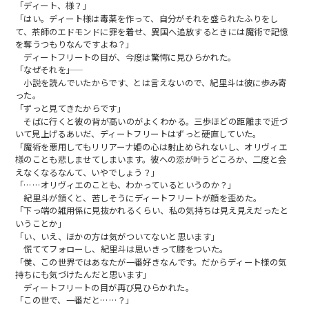
「ディート、様？」
「はい。ディート様は毒薬を作って、自分がそれを盛られたふりをし
て、茶師のエドモンドに罪を着せ、異国へ追放するときには魔術で記憶
を奪うつもりなんですよね？」
ディートフリートの目が、今度は驚愕に見ひらかれた。
「なぜそれを――」
小説を読んでいたからです、とは言えないので、紀里斗は彼に歩み寄
った。
「ずっと見てきたからです」
そばに行くと彼の背が高いのがよくわかる。三歩ほどの距離まで近づ
いて見上げるあいだ、ディートフリートはずっと硬直していた。
「魔術を悪用してもリリアーナ姫の心は射止められないし、オリヴィエ
様のことも悲しませてしまいます。彼への恋が叶うどころか、二度と会
えなくなるなんて、いやでしょう？」
「……オリヴィエのことも、わかっているというのか？」
紀里斗が頷くと、苦しそうにディートフリートが顔を歪めた。
「下っ端の雑用係に見抜かれるくらい、私の気持ちは見え見えだったと
いうことか」
「い、いえ、ほかの方は気がついてないと思います」
慌ててフォローし、紀里斗は思いきって膝をついた。
「僕、この世界ではあなたが一番好きなんです。だからディート様の気
持ちにも気づけたんだと思います」
ディートフリートの目が再び見ひらかれた。
「この世で、一番だと……？」