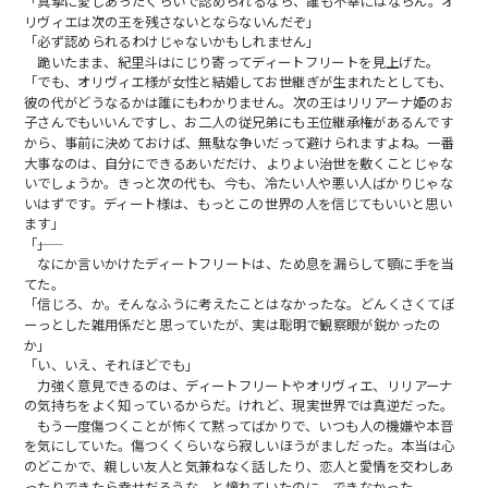
「真摯に愛しあったくらいで認められるなら、誰も不幸にはならん。オ
リヴィエは次の王を残さないとならないんだぞ」
「必ず認められるわけじゃないかもしれません」
跪いたまま、紀里斗はにじり寄ってディートフリートを見上げた。
「でも、オリヴィエ様が女性と結婚してお世継ぎが生まれたとしても、
彼の代がどうなるかは誰にもわかりません。次の王はリリアーナ姫のお
子さんでもいいんですし、お二人の従兄弟にも王位継承権があるんです
から、事前に決めておけば、無駄な争いだって避けられますよね。一番
大事なのは、自分にできるあいだだけ、よりよい治世を敷くことじゃな
いでしょうか。きっと次の代も、今も、冷たい人や悪い人ばかりじゃな
いはずです。ディート様は、もっとこの世界の人を信じてもいいと思い
ます」
「――」
なにか言いかけたディートフリートは、ため息を漏らして顎に手を当
てた。
「信じろ、か。そんなふうに考えたことはなかったな。どんくさくてぼ
ーっとした雑用係だと思っていたが、実は聡明で観察眼が鋭かったの
か」
「い、いえ、それほどでも」
力強く意見できるのは、ディートフリートやオリヴィエ、リリアーナ
の気持ちをよく知っているからだ。けれど、現実世界では真逆だった。
もう一度傷つくことが怖くて黙ってばかりで、いつも人の機嫌や本音
を気にしていた。傷つくくらいなら寂しいほうがましだった。本当は心
のどこかで、親しい友人と気兼ねなく話したり、恋人と愛情を交わしあ
ったりできたら幸せだろうな、と憧れていたのに、できなかった。