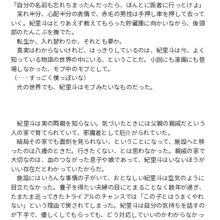
「自分の名前も忘れちまったんだったら、ほんとに医者に行っとけよ」
呆れ半分、心配半分の表情で、赤毛の男性は手押し車を押して去って
いく。紀里斗はとりあえず教えてもらった貯蔵庫に向かいながら、後頭
部のたんこぶを撫でた。
転生か、入れ替わりか、それとも夢か。
真実はわからないけれど、はっきりしているのは、紀里斗は今、よく
知っている物語の世界の中にいる、ということだ。小説にも漫画にも登
場しなかった、モブ中のモブとして。
（……すっごく僕っぽいな）
元の世界でも、紀里斗はモブみたいなものだった。
紀里斗は実の両親を知らない。気づいたときには父親の親戚だという
人の家で育てられていて、邪魔者として厄介がられていた。
結局その家でも面倒を見られない、ということになって、施設へと移
ったのは八歳のときだ。行きたくない、とは思わなかった。親戚の家で
大切なのは、血のつながった息子や娘であって、紀里斗はいないほうが
いい存在だとわかっていたからだ。
施設にはいろんな事情の子がいて、おとなしい紀里斗は空気のように
目立たなかった。養子を得たい夫婦の目にとまることなく数年が過ぎ、
たまたま巡ってきたトライアルのチャンスでは「この子とはうまくやれ
ない」という理由で戻されてしまった。紀里斗は自分の気持ちを話すの
が下手で、優しくしてもらっても、どう対応していいのかわからなかっ