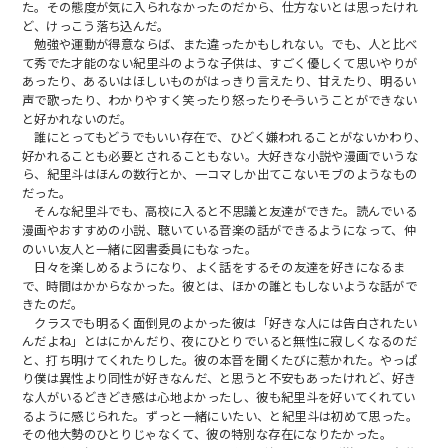
た。その態度が気に入られなかったのだから、仕方ないとは思ったけれ
ど、けっこう落ち込んだ。
勉強や運動が得意ならば、また違ったかもしれない。でも、人と比べ
て秀でた才能のない紀里斗のような子供は、すごく優しくて思いやりが
あったり、あるいはほしいものがはっきり言えたり、甘えたり、明るい
声で歌ったり、わかりやすく笑ったり怒ったり――そういうことができない
と好かれないのだ。
誰にとってもどうでもいい存在で、ひどく嫌われることがないかわり、
好かれることも必要とされることもない。大好きな小説や漫画でいうな
ら、紀里斗はほんの数行とか、一コマしか出てこないモブのようなもの
だった。
そんな紀里斗でも、高校に入ると不思議と友達ができた。読んでいる
漫画やおすすめの小説、聴いている音楽の話ができるようになって、仲
のいい友人と一緒に図書委員にもなった。
日々を楽しめるようになり、よく話をするその友達を好きになるま
で、時間はかからなかった。彼とは、ほかの誰ともしないような話がで
きたのだ。
クラスでも明るく面倒見のよかった彼は「好きな人には告白されたい
んだよね」とはにかんだり、夜にひとりでいると無性に寂しくなるのだ
と、打ち明けてくれたりした。彼の本音を聞くたびに惹かれた。やっぱ
り僕は異性より同性が好きなんだ、と思うと不安もあったけれど、好き
な人がいるどきどき感は心地よかったし、彼も紀里斗を好いてくれてい
るように感じられた。ずっと一緒にいたい、と紀里斗は初めて思った。
その他大勢のひとりじゃなくて、彼の特別な存在になりたかった。