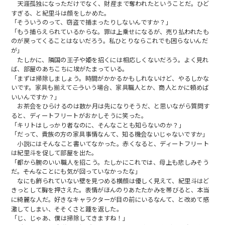
天涯孤独になっただけでなく、財産まで奪われたということだ。ひど
すぎる、と紀里斗は顔をしかめた。
「そういうのって、窃盗で捕まったりしないんですか？」
「もう捕らえられているからな。罪は上乗せになるが、売り払われたも
のが戻ってくることはないだろう。私ひとりならこれでも困らないんだ
が」
たしかに、隣国の王子や姫を招くには相応しくないだろう。よく見れ
ば、部屋のあちこちに埃がたまっている。
「まずは掃除しましょう。時間がかかるかもしれないけど、やるしかな
いです。家具も揃えて――こういう場合、家具職人とか、商人とかに頼めば
いいんですか？」
お茶会をひらけるのは数か月は先になりそうだ、と思いながら質問す
ると、ディートフリートがおかしそうに笑った。
「キリトはしっかり者なのに、そんなことも知らないのか？」
「だって、貴族の方の家具事情なんて、知る機会ないじゃないですか」
小説にはそんなこと書いてなかった。赤くなると、ディートフリート
は紀里斗を促して部屋を出た。
「都から腕のいい職人を招こう。たしかにこれでは、母上も悲しみそう
だ。――そんなことにも気が回っていなかったな」
なにも飾られていない壁を見つめる横顔は優しく見えて、紀里斗はど
きっとして胸を押さえた。表情がほんのりあたたかみを帯びると、本当
に綺麗な人だ。好きなキャラクターが目の前にいるなんて、と改めて感
激してしまい、そそくさと踵を返した。
「じ、じゃあ、僕は掃除してきますね！」