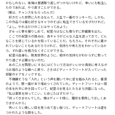
かもしれない。後悔は普通取り返しがつかないけれど、幸いにも転生し
たのであれば、やり直すことができる。
（僕は、チャンスをもらったんだ）
好きだった世界に入れるなんて、人生で一番のラッキーだ。しかも、
この作品では最も好きなキャラのそばに転生できている――モブだけれど。
「よし。やれるだけのことはやってみよう」
ぎゅっと拳を握りしめて、紀里斗はなにも取らずに貯蔵庫を出た。
ここでの紀里斗の強みは、各キャラがどんな人生を送ってきて、どん
なことを感じているかを知っていることだ。もちろん、それぞれに書か
れていないこともあるだろうけれど、気持ちや考え方をわかっているか
ら、すれ違いを極力なくすことができる。
紀里斗自身も、現実世界のように、相手の気持ちがわからずに黙って
やり過ごす必要はないのだ。
あの二人を両思いにするにはどういう方法がいいか――と真剣に考えなが
らお城のような館へと戻り、さきほどディートフリートが入っていった
部屋のドアをノックする。
不機嫌そうな「入れ」という声を聞いて中に足を踏み入れると、書斎
のようで、壁一面が本で埋めつくされていた。ディートフリートは一冊
の本を片手に歩き回っていて、紀里斗を見るとたちまち渋面になった。
「私は薬草を持ってこい、と命じたはずだが？」
「持ってきませんでした。僕はディート様に、魔術を悪用してほしくあ
りませんから」
怖いくらい美しい目を見つめて言い放つと、ディートフリートは虚を
つかれたような顔をした。