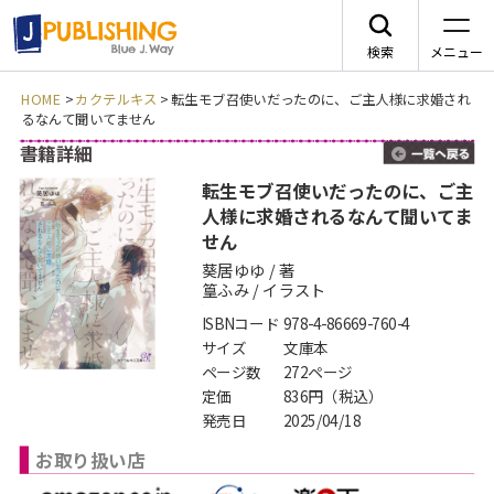
検索
メニュー
HOME
>
カクテルキス
>
転生モブ召使いだったのに、ご主人様に求婚され
るなんて聞いてません
JA
書籍詳細
一
転生モブ召使いだったのに、ご主
人様に求婚されるなんて聞いてま
せん
葵居ゆゆ / 著
レーベルから探す
篁ふみ / イラスト
ISBNコード
978-4-86669-760-4
arca comics
ジャンルから探す
サイズ
文庫本
ページ数
272ページ
メニュー
G-Lish
BLコミック
定価
836円（税込）
ニュース
発売日
2025/04/18
カクテルキス文庫
TLコミック
お取り扱い店
作品一覧