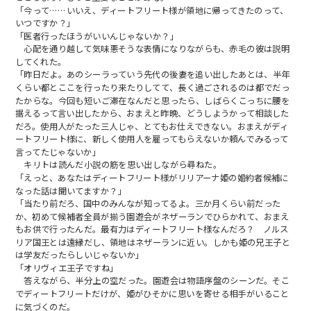
「今って……いいえ、ディートフリート様が領地に帰ってきたのって、
いつですか？」
「医者行ったほうがいいんじゃないか？」
心配を通り越して気味悪そうな表情になりながらも、赤毛の彼は説明
してくれた。
「昨日だよ。あのシーラっていう先代の後妻を追い出したあとは、半年
くらい都とここを行ったり来たりしてて、長く過ごされるのは都でだっ
たからな。今回も短いご滞在なんだと思ったら、しばらくこっちに腰を
据えるって言い出したから、おまえと昨晩、どうしようかって相談した
だろ。使用人がたった三人じゃ、とてもお仕えできない。おまえがディ
ートフリート様に、新しく使用人を雇ってもらえないか頼んでみるって
言ってたじゃないか」
キリトは読んだ小説の筋を思い出しながら尋ねた。
「えっと、あなたはディートフリート様がリリアーナ姫の婚約者候補に
なった話は聞いてますか？」
「当たり前だろ、国中のみんなが知ってるよ。三か月くらい前だった
か、初めて候補者全員が揃う園遊会がネザーランでひらかれて、おまえ
もお供で行ったんだ。最有力はディートフリート様なんだろ？ ノルス
リア国王とは遠縁だし、領地はネザーランに近い。しかも姫の兄王子と
は学友だったらしいじゃないか」
「オリヴィエ王子ですね」
答えながら、半分上の空だった。園遊会は物語序盤のシーンだ。そこ
でディートフリートだけが、姫がひそかに思いを寄せる相手がいること
に気づくのだ。