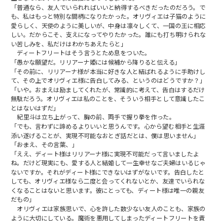
「普通なら、友人でいられればいいと納得するべきだったのだろう。で
も、私はもっと特別な間柄になりたかった。オリヴィエは子猫のように
愛らしく、天使のように美しいが、中身は凛々しくて、一国の王に相応
しい。だからこそ、支えになってやりたかった。誰にも打ち明けられな
い苦しみを、私だけはわかちあえたらと」
ディートフリートはそう言うとため息をついた。
「愚かな願望だ。リリアーナ姫には候補から降りると伝える」
「その前に、リリアーナ様が本当に好きな人と結ばれるように手助けし
て、その上でオリヴィエ様に告白してみる、というのはどうですか？」
「いや。おまえは励ましてくれたが、常識的に考えて、告白はするだけ
無駄だろう。オリヴィエは私のことを、そういう相手として意識したこ
とはないはずだ」
紀里斗は立ち上がって、胸の前、両手で握り拳を作った。
「でも、言わずに諦めるよりいいと思うんです。心から望む相手と生涯
添い遂げることが、実現不可能なおとぎ話だとは、僕は思いません」
「――おまえ、その言葉、」
「ええ、ディート様はリリアーナ様に実現不可能だって言いましたよ
ね。だけど現実にも、愛する人と結婚して一生幸せなご夫婦はいるじゃ
ないですか。それがディート様にできないはずがないです。告白したと
しても、オリヴィエ様なら二度と会ってくれないとか、友達でいられな
くなることはないと思います。彼にとっても、ディート様は唯一の親友
だもの」
オリヴィエは家族思いで、心を許した数少ない友人のことも、家族の
ように大切にしている。魔術を悪用してしまったディートフリートを責