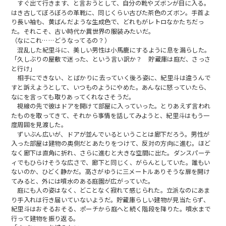
すぐ出て行きます、と言おうとして、自分の靴やズボンが目に入る。
はき古してぼろぼろの革靴に、同じくらい古びた茶色のズボン。手首よ
り長い袖も、黄ばんだような生成色で、どれもがレトロなかたちだっ
た。それこそ、古い時代か異世界の服装みたいだ。
（なにこれ……どうなってるの？）
混乱した紀里斗に、美しい男性は小馬鹿にするように息を漏らした。
「久しぶりの屋敷で迷った、という言い訳か？ 貯蔵庫は庭だ、さっさ
と行け」
相手にできない、とばかりに去っていく後ろ姿に、紀里斗は違うんで
すと訴えようとして、いつものようにやめた。あんなに怒っていたら、
なにを言っても取りあってくれなさそうだ。
視線の先で彼はドアを開けて部屋に入っていった。とりあえず言われ
たものを取ってきて、それから事情を話してみようと、紀里斗はもう一
度周囲を見渡した。
ずいぶん広いが、ドアが並んでいるということは廊下だろう。男性が
入った部屋は建物の奥側だとあたりをつけて、反対の方向に進む。ほど
なく廊下は直角に折れ、さらに進むと大きな空間に出た。ダンスパーテ
ィでもひらけそうな広さで、廊下と同じく、がらんとしていた。誰もい
ないのか、ひどく静かだ。高さがゆうに三メートルありそうな扉を開け
てみると、外には噴水のある庭園が広がっていた。
庭にも人の姿はなく、どことなく寂れて感じられた。立派なのにあま
り手入れは行き届いていないようだ。貯蔵庫らしい建物が見当たらず、
紀里斗はおそるおそる、ポーチから庭へと続く階段を降りた。噴水まで
行って建物を振り返る。