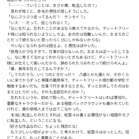
「…………ていうことは、まさか僕、転生したの？」
思わず呟くと、赤毛の男性が訝しそうにした。
「なにぶつぶつ言ってるんだ？ テンセイ？」
「いえ……だって、信じられなくて」
「なにをだよ。忘れたことがあるなら教えてやるから、ディートフリー
ト様には知られないようにしろよ。あの方は気難しいんだ、おまえのこ
とだって使えないと思ったらくびにしかねないからな」
今いなくなられるのは困るよ、と男性はぼやいた。
「使用人が少なすぎて、仕事が回らないんだ。おまえはぼーっとしてる
し、なに考えてるかよくわからないときもあるけど、ディートフリート
様にお仕えして長いんだから、辞められたらおれだって続けられんよ」
「僕、長年お仕えしてるんですか？」
「してただろう。いくつのときだっけ？ 八歳とか九歳とか、そのくら
いに来てからずっと専属の雑用係で、ディートフリート様が都の学校で
勉強するあいだも、仕事で行き来するときも、ずっとお供してたのはお
まえひとりだった。それも全部忘れたのか？」
忘れたというか、初めて知った。ディートフリートはいわば悪役だ。
重要なキャラクターだから、ある程度バックグラウンドも書かれていた
けれど、彼の使用人までは出てこなかった。
本当に転生したのだとすれば、紀里斗は書く必要性がない程度のモブ
に転生した、ということになる。
（好きな作品なのに、ちょっと残念だな）
もう少しいい役がよかった、と考えかけて、紀里斗ははっとした。役
どころより、もっと重要なことがある。