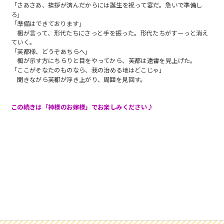
「さあさあ、挨拶が済んだからには誕生を祝って宴だ。急いで準備し
ろ」
「準備はできております」
楓が言って、形代たちにさっと手を振った。形代たちがすーっと消え
ていく。
「芙都様、どうぞあちらへ」
楓が示す方にちらりと目をやってから、芙都は遠雷を見上げた。
「ここがそなたのものなら、我の治める地はどこじゃ」
聞きながら芙都が浮き上がり、周囲を見回す。
この続きは「神様のお嫁様」でお楽しみください♪