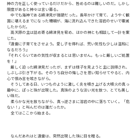
神の力を正しく使っているだけだから、咎めるのは難しいのだ。しかし
限度があると神々は言い募る。
中でも海神である綿津見が強硬だった。長年かけて育て、ようやく観
賞に堪えるまでになった珊瑚が、海に流れ込んできた溶岩のせいで壊滅
したからだ。
高天原の主は詰め寄る綿津見を宥め、ほかの神とも相談して一計を案
じた。
『遠雷に子育てをさせよう。愛し子を得れば、荒い気性も少しは温和に
なるだろう』
『それくらいであの気性が収まるとは思いません。もっと厳しいご処置
を！』
厳しく迫った綿津見だったが、まずは様子を見ようと主に説得され、
しぶしぶ引き下がる。そのうち自分の悔しさを思い知らせてやると、内
心で恨み言を呟きながら。
そうしてある日、いつものように激しく炎を噴き上げる大噴火の真っ
最中に、ぽっと珠が出現した。真珠のような淡い光を放つ、とても美し
い珠だ。
柔らかな光を放ちながら、真っ逆さまに溶岩の中に落ちていく。「危
ない！」と叫んだのは誰だったか。
全てはここから始まる。
なんだあれはと遠雷は、突然出現した珠に目を瞠る。