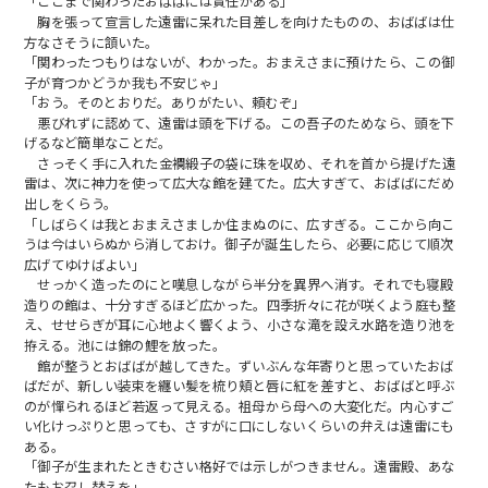
「ここまで関わったおばばには責任がある」
胸を張って宣言した遠雷に呆れた目差しを向けたものの、おばばは仕
方なさそうに頷いた。
「関わったつもりはないが、わかった。おまえさまに預けたら、この御
子が育つかどうか我も不安じゃ」
「おう。そのとおりだ。ありがたい、頼むぞ」
悪びれずに認めて、遠雷は頭を下げる。この吾子のためなら、頭を下
げるなど簡単なことだ。
さっそく手に入れた金襴緞子の袋に珠を収め、それを首から提げた遠
雷は、次に神力を使って広大な館を建てた。広大すぎて、おばばにだめ
出しをくらう。
「しばらくは我とおまえさましか住まぬのに、広すぎる。ここから向こ
うは今はいらぬから消しておけ。御子が誕生したら、必要に応じて順次
広げてゆけばよい」
せっかく造ったのにと嘆息しながら半分を異界へ消す。それでも寝殿
造りの館は、十分すぎるほど広かった。四季折々に花が咲くよう庭も整
え、せせらぎが耳に心地よく響くよう、小さな滝を設え水路を造り池を
拵える。池には錦の鯉を放った。
館が整うとおばばが越してきた。ずいぶんな年寄りと思っていたおば
ばだが、新しい装束を纏い髪を梳り頬と唇に紅を差すと、おばばと呼ぶ
のが憚られるほど若返って見える。祖母から母への大変化だ。内心すご
い化けっぷりと思っても、さすがに口にしないくらいの弁えは遠雷にも
ある。
「御子が生まれたときむさい格好では示しがつきません。遠雷殿、あな
たもお召し替えを」