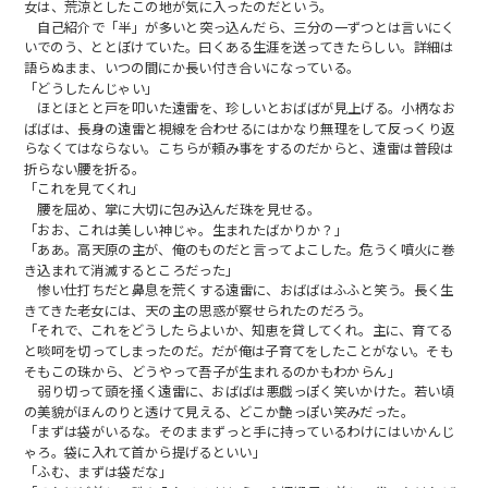
女は、荒涼としたこの地が気に入ったのだという。
自己紹介で「半」が多いと突っ込んだら、三分の一ずつとは言いにく
いでのう、ととぼけていた。曰くある生涯を送ってきたらしい。詳細は
語らぬまま、いつの間にか長い付き合いになっている。
「どうしたんじゃい」
ほとほとと戸を叩いた遠雷を、珍しいとおばばが見上げる。小柄なお
ばばは、長身の遠雷と視線を合わせるにはかなり無理をして反っくり返
らなくてはならない。こちらが頼み事をするのだからと、遠雷は普段は
折らない腰を折る。
「これを見てくれ」
腰を屈め、掌に大切に包み込んだ珠を見せる。
「おお、これは美しい神じゃ。生まれたばかりか？」
「ああ。高天原の主が、俺のものだと言ってよこした。危うく噴火に巻
き込まれて消滅するところだった」
惨い仕打ちだと鼻息を荒くする遠雷に、おばばはふふと笑う。長く生
きてきた老女には、天の主の思惑が察せられたのだろう。
「それで、これをどうしたらよいか、知恵を貸してくれ。主に、育てる
と啖呵を切ってしまったのだ。だが俺は子育てをしたことがない。そも
そもこの珠から、どうやって吾子が生まれるのかもわからん」
弱り切って頭を掻く遠雷に、おばばは悪戯っぽく笑いかけた。若い頃
の美貌がほんのりと透けて見える、どこか艶っぽい笑みだった。
「まずは袋がいるな。そのままずっと手に持っているわけにはいかんじ
ゃろ。袋に入れて首から提げるといい」
「ふむ、まずは袋だな」