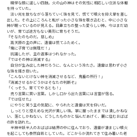
精悍な顔に逞しい四肢。火の山の神はその気性に相応しい立派な体躯
を持っていた。
淡い光を放ちながら落ちていく珠を見て、慌てて噴火を抑え掌を差し
出した。その上にころんと転がった小さな珠を覗き込むと、中に小さな
神が眠っているのが見える。目鼻立ちの整った愛らしい神。今はまだ幼
いが、育てば途方もない美形に育ちそうだ。
『そなたのものだ。慈しめ』
高天原の主の声に、遠雷は慌てふためく。
「俺に子育ては無理だ！」
抗議したが、主の返事はつれなかった。
『ではその神は消滅する』
自分が生み出した神だろうに、なんという冷たさ。遠雷は思わず小さ
な珠を掻き抱いた。
「こんないとけない神を消滅させるなど、鬼畜の所行！」
『消滅させるかどうかはそなたの判断ぞ』
「くっそう。育ててやるとも！」
売り言葉に買い言葉。しかし口から出た言葉には言霊が宿る。
『では任せた』
にやりと笑う主の気配に、やられたと遠雷は天を仰いだ。
しっとりと控えめな光沢が美しい珠。掌に握ったままでは潰しかねな
い、落としかねない。どうしたものかと悩んだあげく、麓に住むおばば
の許を訪れた。
半神半妖半人のおばばは結界の中に住んでおり、遠雷が凄まじい噴火
を起こしても泰然自若としていた。どこからか流れてきて住み着いた老