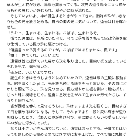
草木が生え花が咲き、鳥獣も集まってくる。次元の違う場所に立つ館か
らも外の賑わいが感じられ、穏やかに時が流れた。
そしていよいよ、神が誕生するときがやってきた。胸許の珠がいきな
り七色の光を放ち始める。自らの胸の光に気がついて、遠雷は目を輝か
せた。
「うおっ、生まれる、生まれる。おばば、生まれるぞ」
慌てた遠雷は、賄所にいた老女、今では落ち着き払って家政全般を取
り仕切っている楓の許に駆けつける。
「何度言ったら覚えるのですが。おばばではありません、楓です」
「楓！ 見てくれ。いよいよだ」
遠雷は首に提げていた袋から珠を取り出した。目映い光を放っている
それを見て、楓も頷いた。
「確かに、いよいよですね」
誕生のときはそうしようと決めていたので、遠雷は館の主殿に移動す
る。綿を厚くした茵に、光を放ち続ける珠をそっと置いた。その前にど
かりと腰を下ろし、珠を見つめる。楓も淑やかに裾を捌いて膝を折り、
じっと珠に視線を注ぐ。遠雷に息吹を注がれて生まれた形代たちも、ず
らりと居並んだ。
皆が固唾を呑んで見守るうちに、珠はますます光を強くし、目映すぎ
て目を細めるほどになる。そして、それまでより一段と鋭い輝きが辺り
を照らしたとき、ぱあんと珠が弾け飛び、掌に載るくらいの愛らしい少
年神が宙に浮かんでいた。
なりは小さいが赤ん坊ではないと、遠雷はほっとする。子育てとはい
ってもおしめから始めるのではさすがにお手上げだ。すべて楓に丸投げ