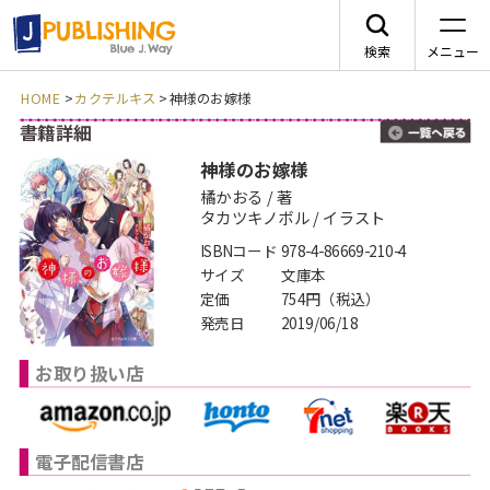
検索
メニュー
HOME
>
カクテルキス
>
神様のお嫁様
書籍詳細
一
JA
神様のお嫁様
橘かおる / 著
タカツキノボル / イラスト
ISBNコード
978-4-86669-210-4
レーベルから探す
サイズ
文庫本
定価
754円（税込）
発売日
2019/06/18
arca comics
ジャンルから探す
お取り扱い店
メニュー
G-Lish
BLコミック
ニュース
カクテルキス文庫
TLコミック
電子配信書店
作品一覧