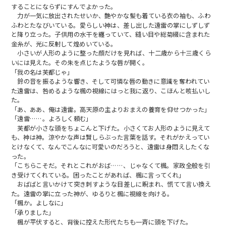
することにならずにすんでよかった。
力が一気に放出されたせいか、艶やかな髪も着ている衣の袖も、ふわ
ふわとたなびいている。愛らしい神は、差し出した遠雷の掌にしずしず
と降り立った。子供用の水干を纏っていて、縫い目や総菊綴に含まれた
金糸が、光に反射して煌めいている。
小さいが人形のように整った顔だけを見れば、十二歳から十三歳くら
いには見えた。その朱を点じたような唇が開く。
「我の名は芙都じゃ」
鈴の音を振るような響き、そして可憐な唇の動きに意識を奪われてい
た遠雷は、咎めるような楓の視線にはっと我に返り、こほんと咳払いし
た。
「あ、ああ、俺は遠雷。高天原の主よりおまえの養育を仰せつかった」
「遠雷……。よろしく頼む」
芙都が小さな頭をちょこんと下げた。小さくてお人形のように見えて
も、神は神。涼やかな声は賢しらぶった言葉を話す。それがかえってい
とけなくて、なんでこんなに可愛いのだろうと、遠雷は身悶えしたくな
った。
「こちらこそだ。それとこれがおば……、じゃなくて楓。家政全般を引
き受けてくれている。困ったことがあれば、楓に言ってくれ」
おばばと言いかけて突き刺すような目差しに睨まれ、慌てて言い換え
た。遠雷の掌に立った神が、ゆるりと楓に視線を向ける。
「楓か。よしなに」
「承りました」
楓が平伏すると、背後に控えた形代たちも一斉に頭を下げた。