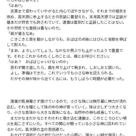
「はあ!?」
言葉まで変わっていやがると内心でぼやきながら、それまでの粗衣を
改め、高天原に参上するときの衣装に着替えた。本来高天原では正装が
基本だが狩衣でも許されていて、遠雷は面倒だと正装したことはない。
その狩衣でも普段は着ないのだ。
「肩が凝るなあ」
こきこきと首を動かしながらも、おばばの点検にはぴんと背筋を伸ば
して耐えた。
「まあ、よろしいでしょう。なかなか男ぶりも上がったようで重畳で
す。それとこれからわたくしのことは、楓とお呼びください」
「はあ？ おばばじゃいけないのか」
思わず聞き返したら、眉を吊り上げて睨まれ、しおしおと頷いた。
よし、準備はできた。これでいつでも小さな神を迎えられる。
だがその神が珠から出てくるには、もうしばらく時間が必要だった。
遠雷が肌身離さず提げているので、小さな珠には無尽蔵に神力が流れ
込む。それを糧として珠の中の神が育っていく。珠は少しずつ大きくな
り、小さな真珠から大きな真珠になる。当然中の神も成長していた。
まだかなまだかなとそわそわと覗き込む遠雷は、このところひどい噴
火を起こさずにいた。すべての関心が眠っている小さな神に囚われてい
るからだ。高天原の主の思惑通り。
おかげで溶岩だらけ岩だらけだった山肌に、瑞々しい緑が復活した。