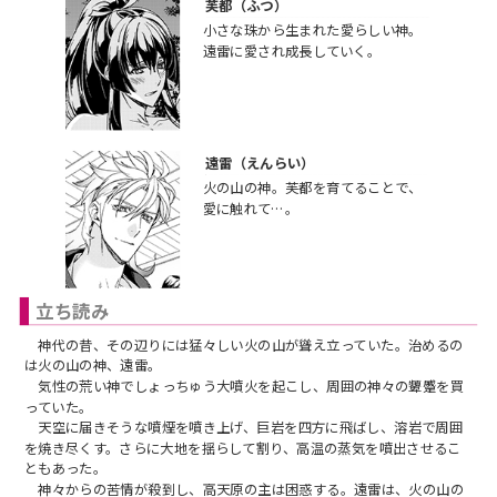
芙都（ふつ）
小さな珠から生まれた愛らしい神。
遠雷に愛され成長していく。
遠雷（えんらい）
火の山の神。芙都を育てることで、
愛に触れて…。
立ち読み
神代の昔、その辺りには猛々しい火の山が聳え立っていた。治めるの
は火の山の神、遠雷。
気性の荒い神でしょっちゅう大噴火を起こし、周囲の神々の顰蹙を買
っていた。
天空に届きそうな噴煙を噴き上げ、巨岩を四方に飛ばし、溶岩で周囲
を焼き尽くす。さらに大地を揺らして割り、高温の蒸気を噴出させるこ
ともあった。
神々からの苦情が殺到し、高天原の主は困惑する。遠雷は、火の山の