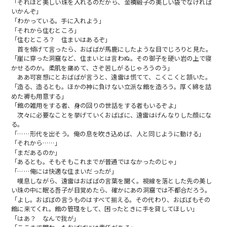
「それほど美しい珠を入れるのだから、金襴緞子の美しい袋でなければ
いかんぞ」
「わかっている。手に入れよう」
「それから住むところ」
「住むところ？ 住まいはあるぞ」
首を傾げて言ったら、おばばが馬鹿にしたような目でじろりと見た。
「崖に穿った洞窟など、住まいとは言わぬ。その御子を硬い岩の上で寝
かせるのか。柔肌を痛めて、さぞ苦しがるじゃろうのう」
ああ可哀想にとおばばが言うと、遠雷は慌てて、こくこくと頷いた。
「造る、造るとも。ほかの神に負けない立派な館を造ろう。厚く綿を詰
めた褥も用意する」
「館の雑用をする者、身の回りの世話をする者もいるぞよ」
次々に必要なことを挙げていくおばばに、遠雷はげんなりした顔にな
る。
「……形代を出そう。俺の息を吹き込めば、人と同じように動ける」
「それから……」
「まだあるのか」
「あるとも。そもそもこれまでが普通ではなかったのじゃ」
「……俺には快適な住まいだったが」
嘆息しながら、遠雷はおばばの言葉を聞く。視線を落とした先の美し
い珠の中に眠る吾子が目覚めたら、確かにあの洞窟では不都合だろう。
「よし。おばばの言うものはすべて揃える。その代わり、おばばもその
館に来てくれ。館の管理をして、困ったときに手を貸してほしい」
「はあ？ なんで我が」