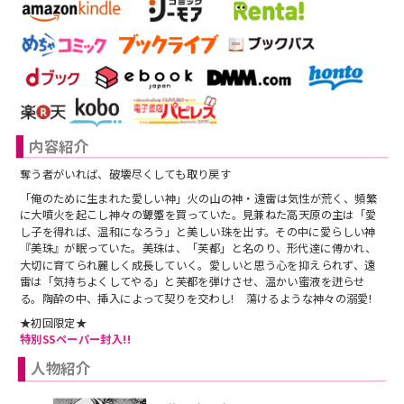
スフレコミックス
BLノベル
会社情報一覧
ロイヤルキス＆チュールキス
TLノベル
会社概要
ピュールコミックス
少女コミック
採用情報
内容紹介
フェアリーキス
ライトノベル
募集情報
奪う者がいれば、破壊尽くしても取り戻す
「俺のために生まれた愛しい神」火の山の神・遠雷は気性が荒く、頻繁
Miacomics
全作品ジャンル一覧へ
に大噴火を起こし神々の顰蹙を買っていた。見兼ねた高天原の主は「愛
PurComics募集情報
し子を得れば、温和になろう」と美しい珠を出す。その中に愛らしい神
『美珠』が眠っていた。美珠は、「芙都」と名のり、形代達に傅かれ、
BLUEMOON Novels
大切に育てられ麗しく成長していく。愛しいと思う心を抑えられず、遠
書店様向け試し読み・POPダウンロード
雷は「気持ちよくしてやる」と芙都を弾けさせ、温かい蜜液を迸らせ
ペタル
る。陶酔の中、挿入によって契りを交わし! 蕩けるような神々の溺愛!
ご感想・お問合わせ
★初回限定★
特別SSペーパー封入!!
G-Lish LiKo
人物紹介