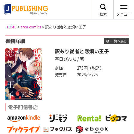
検索
メニュー
HOME
>
arca comics
>
訳あり従者と恋煩い王子
JA
書籍詳細
一
訳あり従者と恋煩い王子
春日びんた / 著
定価
275円（税込）
レーベルから探す
発売日
2026/05/25
arca comics
ジャンルから探す
メニュー
G-Lish
電子配信書店
BLコミック
ニュース
カクテルキス文庫
TLコミック
作品一覧