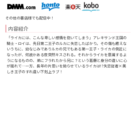
スフレコミックス
BLノベル
会社情報一覧
その他の書店様でも配信中！
ロイヤルキス＆チュールキス
TLノベル
会社概要
内容紹介
ピュールコミックス
少女コミック
「ライカには、こんな卑しい感情を抱いてしまう」アレキサンド王国の
採用情報
騎士・ロイは、先日第二王子のルカに失恋したばかり。その傷も癒えな
いうちに、幼なじみでありルカの兄でもある第一王子・ライカの側近に
フェアリーキス
ライトノベル
なったが、何故かある夜突然キスされる。それからライカを意識するよ
募集情報
うになるものの、弟にフラれたから兄に？という葛藤と身分の違いに心
が揺れて…一方、長年の片思いを拗らせているライカは!?失恋従者×美
Miacomics
全作品ジャンル一覧へ
しき王子のすれ違い下剋上ラブ！
PurComics募集情報
BLUEMOON Novels
書店様向け試し読み・POPダウンロード
ペタル
ご感想・お問合わせ
G-Lish LiKo