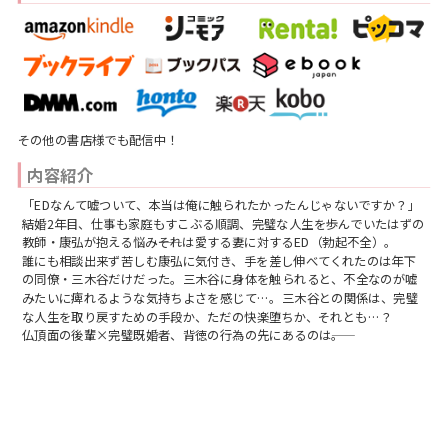
スフレコミックス
BLノベル
会社情報一覧
ロイヤルキス＆チュールキス
TLノベル
会社概要
ピュールコミックス
少女コミック
採用情報
その他の書店様でも配信中！
フェアリーキス
内容紹介
ライトノベル
募集情報
「EDなんて嘘ついて、本当は俺に触られたかったんじゃないですか？」
Miacomics
結婚2年目、仕事も家庭もすこぶる順調、完璧な人生を歩んでいたはずの
全作品ジャンル一覧へ
PurComics募集情報
教師・康弘が抱える悩み――それは愛する妻に対するED（勃起不全）。
誰にも相談出来ず苦しむ康弘に気付き、手を差し伸べてくれたのは年下
BLUEMOON Novels
の同僚・三木谷だけだった。三木谷に身体を触られると、不全なのが嘘
書店様向け試し読み・POPダウンロード
みたいに痺れるような気持ちよさを感じて…。三木谷との関係は、完璧
な人生を取り戻すための手段か、ただの快楽堕ちか、それとも…？
ペタル
仏頂面の後輩×完璧既婚者、背徳の行為の先にあるのは――。
ご感想・お問合わせ
G-Lish LiKo