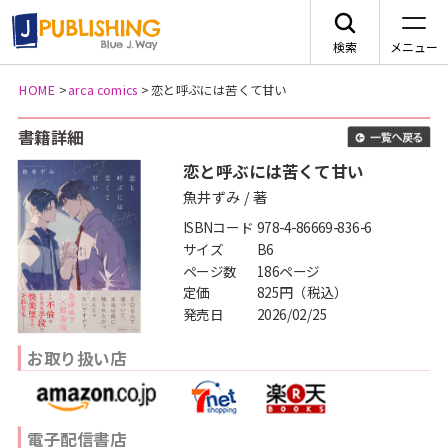
検索
メニュー
HOME
>
arca comics
>
恋と呼ぶには苦くて甘い
JA
書籍詳細
一
恋と呼ぶには苦くて甘い
魚井ずみ / 著
ISBNコード
978-4-86669-836-6
レーベルから探す
サイズ
B6
ページ数
186ページ
定価
825円（税込）
arca comics
ジャンルから探す
発売日
2026/02/25
メニュー
G-Lish
お取り扱い店
BLコミック
ニュース
カクテルキス文庫
TLコミック
作品一覧
電子配信書店