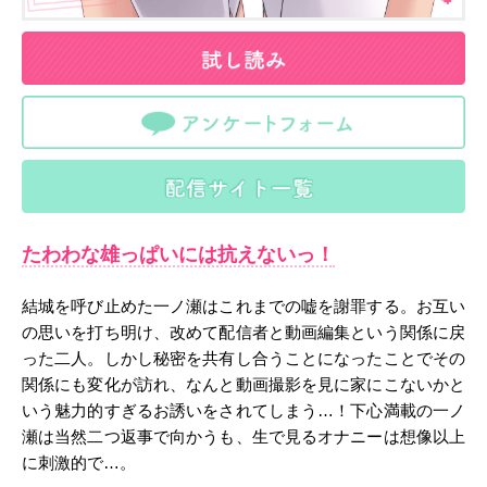
たわわな雄っぱいには抗えないっ！
結城を呼び止めた一ノ瀬はこれまでの嘘を謝罪する。お互い
の思いを打ち明け、改めて配信者と動画編集という関係に戻
った二人。しかし秘密を共有し合うことになったことでその
関係にも変化が訪れ、なんと動画撮影を見に家にこないかと
いう魅力的すぎるお誘いをされてしまう…！下心満載の一ノ
瀬は当然二つ返事で向かうも、生で見るオナニーは想像以上
に刺激的で…。