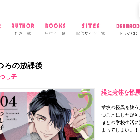
つろの放課後
つし子
縁と身体を怪
学校の怪異を祓う
つことにした煌河
ほどの学校生活に
まってしまい…！