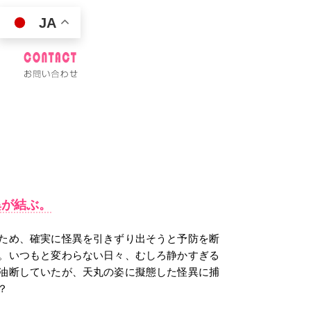
JA
異が結ぶ。
ため、確実に怪異を引きずり出そうと予防を断
。いつもと変わらない日々、むしろ静かすぎる
油断していたが、天丸の姿に擬態した怪異に捕
？