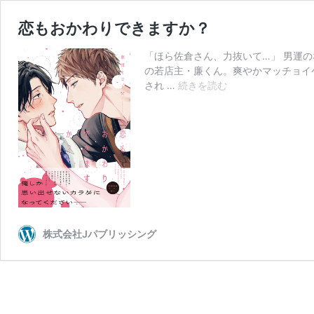
恋もおかわりできますか？
「ほら佐倉さん、力抜いて…」 男運
の若店主・廉くん。爽やかマッチョイ
恋
され …
続きを読む
も
お
か
わ
り
で
き
ま
す
か？
株式会社Jパブリッシング